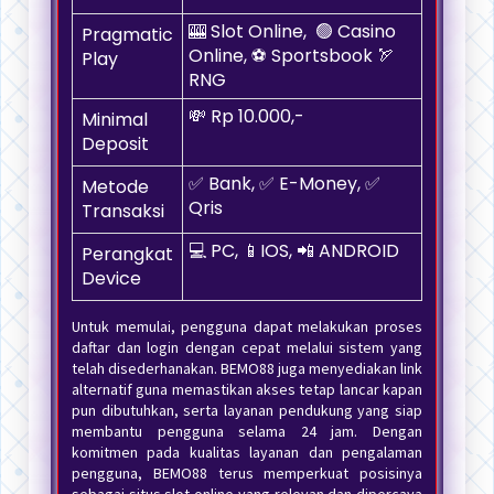
🎰 Slot Online, 🟢 Casino
Pragmatic
Online, ⚽ Sportsbook 🏹
Play
RNG
💸 Rp 10.000,-
Minimal
Deposit
✅ Bank, ✅ E-Money, ✅
Metode
Qris
Transaksi
💻 PC, 📱IOS, 📲 ANDROID
Perangkat
Device
Untuk memulai, pengguna dapat melakukan proses
daftar dan login dengan cepat melalui sistem yang
telah disederhanakan. BEMO88 juga menyediakan link
alternatif guna memastikan akses tetap lancar kapan
pun dibutuhkan, serta layanan pendukung yang siap
membantu pengguna selama 24 jam. Dengan
komitmen pada kualitas layanan dan pengalaman
pengguna, BEMO88 terus memperkuat posisinya
sebagai situs slot online yang relevan dan dipercaya