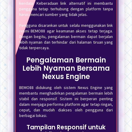
kendala. Keberadaan link alternatif ini membantu
pengguna tetap terhubung dengan platform tanpa
harus mencari sumber yang tidak jelas.
Pengguna disarankan untuk selalu menggunakan link
resmi BEMO88 agar keamanan akses tetap terjaga.
Dengan begitu, pengalaman bermain dapat berjalan
lebih nyaman dan terhindar dari halaman tiruan yang
tidak terpercaya.
Pengalaman Bermain
Lebih Nyaman Bersama
Nexus Engine
BEMO88 didukung oleh sistem Nexus Engine yang
membantu menghadirkan pengalaman bermain lebih
stabil dan responsif. Sistem ini berperan penting
dalam menjaga performa platform agar tetap ringan,
cepat, dan mudah diakses oleh pengguna dari
berbagai lokasi.
Tampilan Responsif untuk