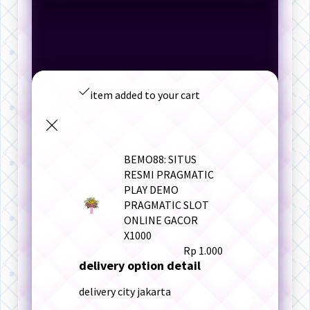
item added to your cart
BEMO88: SITUS
RESMI PRAGMATIC
PLAY DEMO
PRAGMATIC SLOT
ONLINE GACOR
X1000
Rp 1.000
delivery option detail
delivery city
jakarta