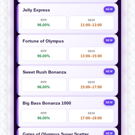
Jelly Express
NEW
RTP
SESI
96.00%
11:00–13:00
Fortune of Olympus
NEW
RTP
SESI
96.00%
13:00–15:00
Sweet Rush Bonanza
NEW
RTP
SESI
96.00%
15:00–17:00
Big Bass Bonanza 1000
NEW
RTP
SESI
96.00%
17:00–19:00
Gates of Olympus Super Scatter
NEW