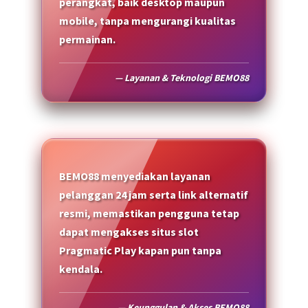
perangkat, baik desktop maupun
mobile, tanpa mengurangi kualitas
permainan.
— Layanan & Teknologi BEMO88
BEMO88 menyediakan layanan
pelanggan 24 jam serta link alternatif
resmi, memastikan pengguna tetap
dapat mengakses situs slot
Pragmatic Play kapan pun tanpa
kendala.
— Keunggulan & Akses BEMO88