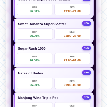
RTP
SESI
96.00%
19:00–21:00
Sweet Bonanza Super Scatter
NEW
RTP
SESI
96.00%
21:00–23:00
Sugar Rush 1000
NEW
RTP
SESI
96.00%
23:00–01:00
Gates of Hades
NEW
RTP
SESI
96.00%
01:00–03:00
Mahjong Wins Triple Pot
NEW
RTP
SESI