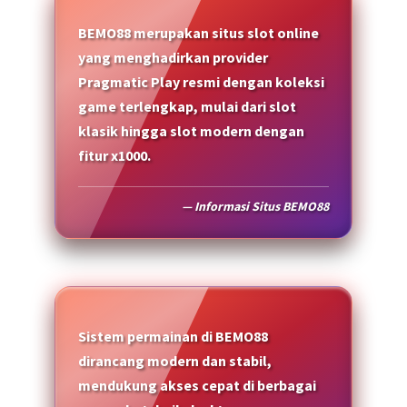
BEMO88 merupakan situs slot online
yang menghadirkan provider
Pragmatic Play resmi dengan koleksi
game terlengkap, mulai dari slot
klasik hingga slot modern dengan
fitur x1000.
— Informasi Situs BEMO88
Sistem permainan di BEMO88
dirancang modern dan stabil,
mendukung akses cepat di berbagai