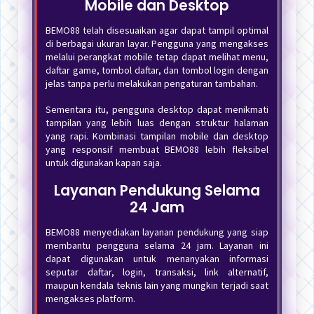
Mobile dan Desktop
BEMO88 telah disesuaikan agar dapat tampil optimal
di berbagai ukuran layar. Pengguna yang mengakses
melalui perangkat mobile tetap dapat melihat menu,
daftar game, tombol daftar, dan tombol login dengan
jelas tanpa perlu melakukan pengaturan tambahan.
Sementara itu, pengguna desktop dapat menikmati
tampilan yang lebih luas dengan struktur halaman
yang rapi. Kombinasi tampilan mobile dan desktop
yang responsif membuat BEMO88 lebih fleksibel
untuk digunakan kapan saja.
Layanan Pendukung Selama
24 Jam
BEMO88 menyediakan layanan pendukung yang siap
membantu pengguna selama 24 jam. Layanan ini
dapat digunakan untuk menanyakan informasi
seputar daftar, login, transaksi, link alternatif,
maupun kendala teknis lain yang mungkin terjadi saat
mengakses platform.