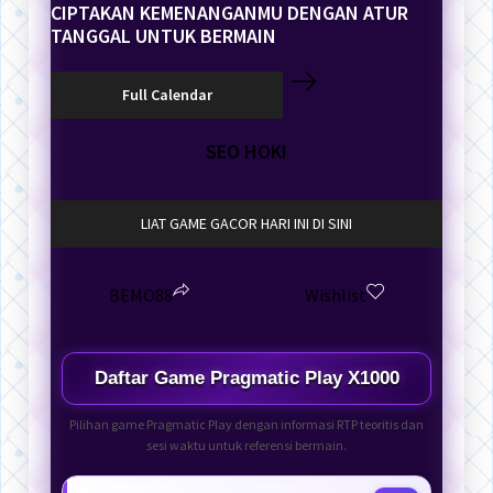
CIPTAKAN KEMENANGANMU DENGAN ATUR
TANGGAL UNTUK BERMAIN
SEO HOKI
LIAT GAME GACOR HARI INI DI SINI
BEMO88
Wishlist
Daftar Game Pragmatic Play X1000
Pilihan game Pragmatic Play dengan informasi RTP teoritis dan
sesi waktu untuk referensi bermain.