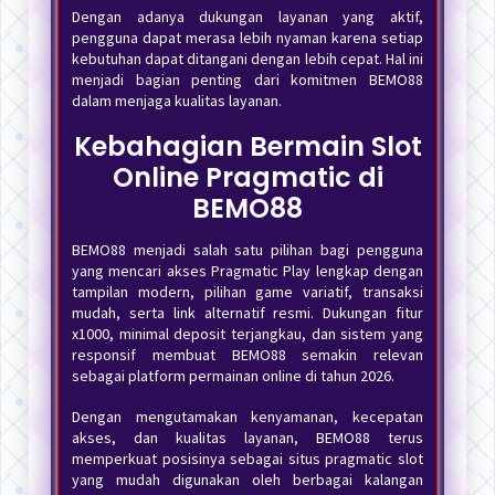
Dengan adanya dukungan layanan yang aktif,
pengguna dapat merasa lebih nyaman karena setiap
kebutuhan dapat ditangani dengan lebih cepat. Hal ini
menjadi bagian penting dari komitmen BEMO88
dalam menjaga kualitas layanan.
Kebahagian Bermain Slot
Online Pragmatic di
BEMO88
BEMO88 menjadi salah satu pilihan bagi pengguna
yang mencari akses Pragmatic Play lengkap dengan
tampilan modern, pilihan game variatif, transaksi
mudah, serta link alternatif resmi. Dukungan fitur
x1000, minimal deposit terjangkau, dan sistem yang
responsif membuat BEMO88 semakin relevan
sebagai platform permainan online di tahun 2026.
Dengan mengutamakan kenyamanan, kecepatan
akses, dan kualitas layanan, BEMO88 terus
memperkuat posisinya sebagai situs pragmatic slot
yang mudah digunakan oleh berbagai kalangan