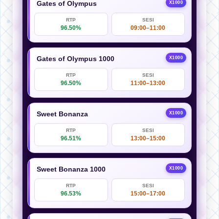
Gates of Olympus
X1000
RTP
SESI
96.50%
09:00–11:00
Gates of Olympus 1000
X1000
RTP
SESI
96.50%
11:00–13:00
Sweet Bonanza
X1000
RTP
SESI
96.51%
13:00–15:00
Sweet Bonanza 1000
X1000
RTP
SESI
96.53%
15:00–17:00