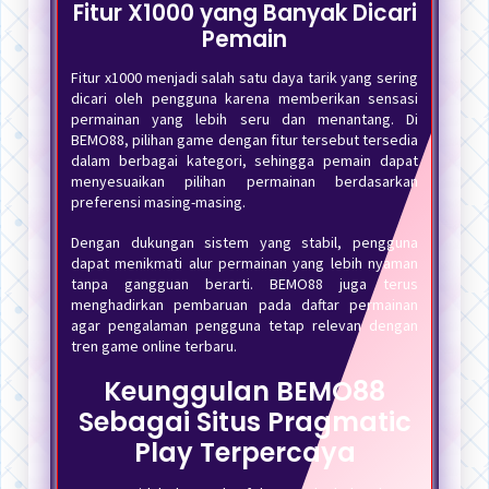
Fitur X1000 yang Banyak Dicari
Pemain
Fitur x1000 menjadi salah satu daya tarik yang sering
dicari oleh pengguna karena memberikan sensasi
permainan yang lebih seru dan menantang. Di
BEMO88, pilihan game dengan fitur tersebut tersedia
dalam berbagai kategori, sehingga pemain dapat
menyesuaikan pilihan permainan berdasarkan
preferensi masing-masing.
Dengan dukungan sistem yang stabil, pengguna
dapat menikmati alur permainan yang lebih nyaman
tanpa gangguan berarti. BEMO88 juga terus
menghadirkan pembaruan pada daftar permainan
agar pengalaman pengguna tetap relevan dengan
tren game online terbaru.
Keunggulan BEMO88
Sebagai Situs Pragmatic
Play Terpercaya