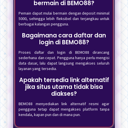
bermain di BEMO88?
Pemain dapat mulai bermain dengan deposit minimal
5000, sehingga lebih fleksibel dan terjangkau untuk
berbagai kalangan pengguna.
Bagaimana cara daftar dan
login di BEMO88?
Proses daftar dan login di BEMO88 dirancang
sederhana dan cepat. Pengguna hanya perlu mengisi
data dasar, lalu dapat langsung mengakses seluruh
layanan yang tersedia.
Apakah tersedia link alternatif
jika situs utama tidak bisa
diakses?
BEMO88 menyediakan link alternatif resmi agar
pengguna tetap dapat mengakses platform tanpa
kendala, kapan pun dan di mana pun.