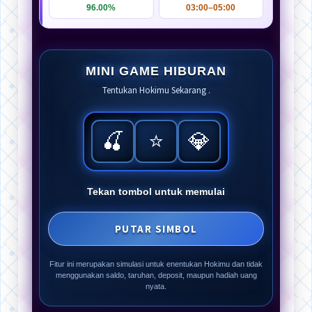
96.00%
03:00–05:00
MINI GAME HIBURAN
Tentukan Hokimu Sekarang .
🍒
⭐
💎
Tekan tombol untuk memulai
PUTAR SIMBOL
Fitur ini merupakan simulasi untuk enentukan Hokimu dan tidak
menggunakan saldo, taruhan, deposit, maupun hadiah uang
nyata.