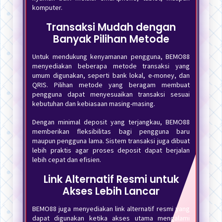
komputer.
Transaksi Mudah dengan
Banyak Pilihan Metode
Untuk mendukung kenyamanan pengguna, BEMO88
menyediakan beberapa metode transaksi yang
umum digunakan, seperti bank lokal, e-money, dan
QRIS. Pilihan metode yang beragam membuat
pengguna dapat menyesuaikan transaksi sesuai
kebutuhan dan kebiasaan masing-masing.
Dengan minimal deposit yang terjangkau, BEMO88
memberikan fleksibilitas bagi pengguna baru
maupun pengguna lama. Sistem transaksi juga dibuat
lebih praktis agar proses deposit dapat berjalan
lebih cepat dan efisien.
Link Alternatif Resmi untuk
Akses Lebih Lancar
BEMO88 juga menyediakan link alternatif resmi yang
dapat digunakan ketika akses utama mengalami