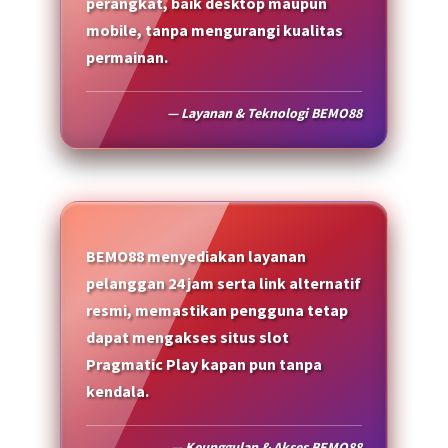
perangkat, baik desktop maupun
mobile, tanpa mengurangi kualitas
permainan.
— Layanan & Teknologi BEMO88
BEMO88 menyediakan layanan
pelanggan 24 jam serta link alternatif
resmi, memastikan pengguna tetap
dapat mengakses situs slot
Pragmatic Play kapan pun tanpa
kendala.
— Keunggulan & Akses BEMO88