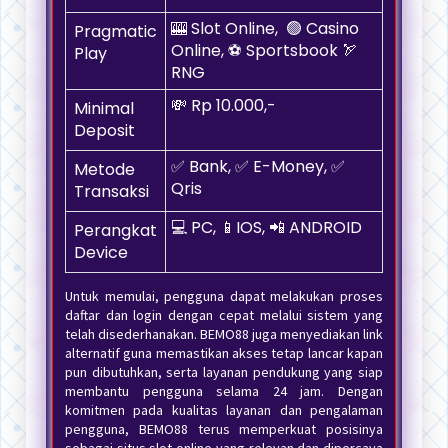
🎰 Slot Online, 🟢 Casino
Pragmatic
Online, ⚽ Sportsbook 🏹
Play
RNG
💸 Rp 10.000,-
Minimal
Deposit
✅ Bank, ✅ E-Money, ✅
Metode
Qris
Transaksi
💻 PC, 📱IOS, 📲 ANDROID
Perangkat
Device
Untuk memulai, pengguna dapat melakukan proses
daftar dan login dengan cepat melalui sistem yang
telah disederhanakan. BEMO88 juga menyediakan link
alternatif guna memastikan akses tetap lancar kapan
pun dibutuhkan, serta layanan pendukung yang siap
membantu pengguna selama 24 jam. Dengan
komitmen pada kualitas layanan dan pengalaman
pengguna, BEMO88 terus memperkuat posisinya
sebagai situs slot online yang relevan dan dipercaya