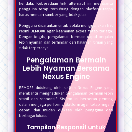
kendala. Keberadaan link alternatif ini membantu
pengguna tetap terhubung dengan platform tanpa
harus mencari sumber yang tidak jelas.
Pengguna disarankan untuk selalu menggunakan link
resmi BEMO88 agar keamanan akses tetap terjaga.
Dengan begitu, pengalaman bermain dapat berjalan
lebih nyaman dan terhindar dari halaman tiruan yang
tidak terpercaya.
Pengalaman Bermain
Lebih Nyaman Bersama
Nexus Engine
BEMO88 didukung oleh sistem Nexus Engine yang
membantu menghadirkan pengalaman bermain lebih
stabil dan responsif. Sistem ini berperan penting
dalam menjaga performa platform agar tetap ringan,
cepat, dan mudah diakses oleh pengguna dari
berbagai lokasi.
Tampilan Responsif untuk