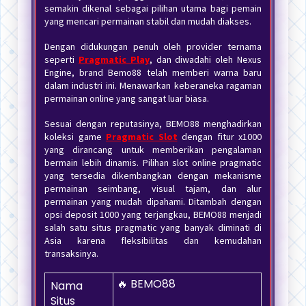
semakin dikenal sebagai pilihan utama bagi pemain
yang mencari permainan stabil dan mudah diakses.
Dengan didukungan penuh oleh provider ternama
seperti
Pragmatic Play
, dan diwadahi oleh Nexus
Engine, brand Bemo88 telah memberi warna baru
dalam industri ini. Menawarkan keberaneka ragaman
permainan online yang sangat luar biasa.
Sesuai dengan reputasinya, BEMO88 menghadirkan
koleksi game
Pragmatic Slot
dengan fitur x1000
yang dirancang untuk memberikan pengalaman
bermain lebih dinamis. Pilihan slot online pragmatic
yang tersedia dikembangkan dengan mekanisme
permainan seimbang, visual tajam, dan alur
permainan yang mudah dipahami. Ditambah dengan
opsi deposit 1000 yang terjangkau, BEMO88 menjadi
salah satu situs pragmatic yang banyak diminati di
Asia karena fleksibilitas dan kemudahan
transaksinya.
🔥 BEMO88
Nama
Situs