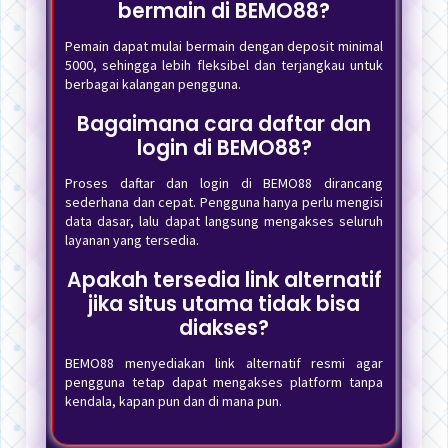
bermain di BEMO88?
Pemain dapat mulai bermain dengan deposit minimal
5000, sehingga lebih fleksibel dan terjangkau untuk
berbagai kalangan pengguna.
Bagaimana cara daftar dan
login di BEMO88?
Proses daftar dan login di BEMO88 dirancang
sederhana dan cepat. Pengguna hanya perlu mengisi
data dasar, lalu dapat langsung mengakses seluruh
layanan yang tersedia.
Apakah tersedia link alternatif
jika situs utama tidak bisa
diakses?
BEMO88 menyediakan link alternatif resmi agar
pengguna tetap dapat mengakses platform tanpa
kendala, kapan pun dan di mana pun.