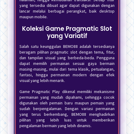
yang tersedia dibuat agar dapat digunakan dengan
lancar melalui berbagai perangkat, baik desktop
maupun mobile.
Koleksi Game Pragmatic Slot
yang Variatif
Salah satu keunggulan BEMO88 adalah tersedianya
beragam pilihan pragmatic slot dengan tema, fitur,
dan tampilan visual yang berbeda-beda. Pengguna
dapat memilih permainan sesuai gaya bermain
masing-masing, mulai dari tema klasik, petualangan,
fantasi, hingga permainan modern dengan efek
visual yang lebih menarik.
Game Pragmatic Play dikenal memiliki mekanisme
permainan yang mudah dipahami, sehingga cocok
digunakan oleh pemain baru maupun pemain yang
sudah berpengalaman. Dengan variasi permainan
yang terus berkembang, BEMO88 menghadirkan
pilihan yang lebih luas untuk memberikan
pengalaman bermain yang lebih dinamis.