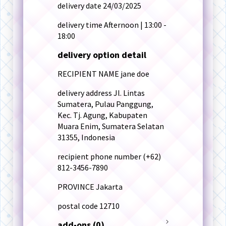
delivery date
24/03/2025
delivery time
Afternoon | 13:00 -
18:00
delivery option detail
RECIPIENT NAME
jane doe
delivery address
Jl. Lintas
Sumatera, Pulau Panggung,
Kec. Tj. Agung, Kabupaten
Muara Enim, Sumatera Selatan
31355, Indonesia
recipient phone number
(+62)
812-3456-7890
PROVINCE
Jakarta
postal code
12710
add-ons (0)