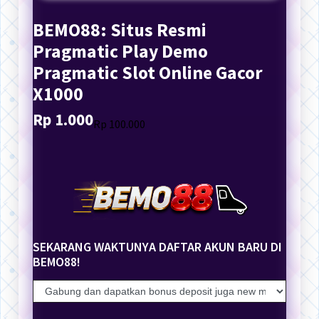
BEMO88: Situs Resmi
Pragmatic Play Demo
Pragmatic Slot Online Gacor
X1000
Rp 1.000
Translation
Translation
Rp 100.000
missing:
missing:
en.products.general.regular_price
en.products.general.sale_price
SEKARANG WAKTUNYA DAFTAR AKUN BARU DI
BEMO88!