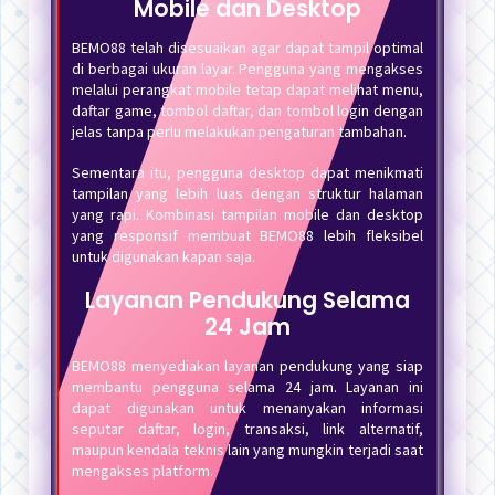
Mobile dan Desktop
BEMO88 telah disesuaikan agar dapat tampil optimal
di berbagai ukuran layar. Pengguna yang mengakses
melalui perangkat mobile tetap dapat melihat menu,
daftar game, tombol daftar, dan tombol login dengan
jelas tanpa perlu melakukan pengaturan tambahan.
Sementara itu, pengguna desktop dapat menikmati
tampilan yang lebih luas dengan struktur halaman
yang rapi. Kombinasi tampilan mobile dan desktop
yang responsif membuat BEMO88 lebih fleksibel
untuk digunakan kapan saja.
Layanan Pendukung Selama
24 Jam
BEMO88 menyediakan layanan pendukung yang siap
membantu pengguna selama 24 jam. Layanan ini
dapat digunakan untuk menanyakan informasi
seputar daftar, login, transaksi, link alternatif,
maupun kendala teknis lain yang mungkin terjadi saat
mengakses platform.