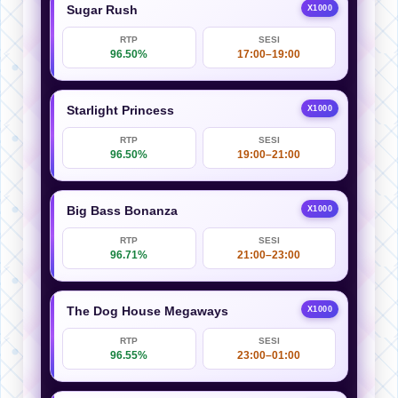
Sugar Rush
X1000
RTP
SESI
96.50%
17:00–19:00
Starlight Princess
X1000
RTP
SESI
96.50%
19:00–21:00
Big Bass Bonanza
X1000
RTP
SESI
96.71%
21:00–23:00
The Dog House Megaways
X1000
RTP
SESI
96.55%
23:00–01:00