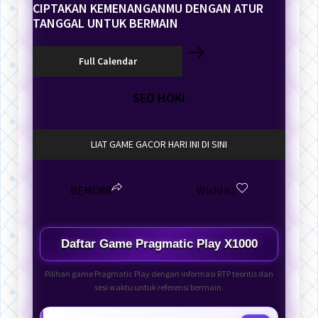
CIPTAKAN KEMENANGANMU DENGAN ATUR
TANGGAL UNTUK BERMAIN
SEO HOKI
LIAT GAME GACOR HARI INI DI SINI
BEMO88
Wishlist
Daftar Game Pragmatic Play X1000
Pilihan game Pragmatic Play dengan informasi RTP teoritis dan
sesi waktu untuk referensi bermain.