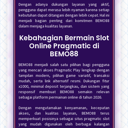
Dengan adanya dukungan layanan yang aktif,
pengguna dapat merasa lebih nyaman karena setiap
kebutuhan dapat ditangani dengan lebih cepat. Hal ini
menjadi bagian penting dari komitmen BEMO88
dalam menjaga kualitas layanan.
Kebahagian Bermain Slot
Online Pragmatic di
BEMO88
BEMO88 menjadi salah satu pilihan bagi pengguna
yang mencari akses Pragmatic Play lengkap dengan
tampilan modern, pilihan game variatif, transaksi
mudah, serta link alternatif resmi. Dukungan fitur
x1000, minimal deposit terjangkau, dan sistem yang
responsif membuat BEMO88 semakin relevan
sebagai platform permainan online di tahun 2026.
Dengan mengutamakan kenyamanan, kecepatan
akses, dan kualitas layanan, BEMO88 terus
memperkuat posisinya sebagai situs pragmatic slot
yang mudah digunakan oleh berbagai kalangan