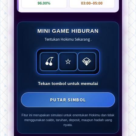
96.00%
03:00–05:00
MINI GAME HIBURAN
Tentukan Hokimu Sekarang .
🍒
⭐
💎
Tekan tombol untuk memulai
PUTAR SIMBOL
Fitur ini merupakan simulasi untuk enentukan Hokimu dan tidak
menggunakan saldo, taruhan, deposit, maupun hadiah uang
nyata.