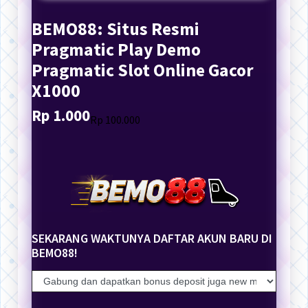
BEMO88: Situs Resmi
Pragmatic Play Demo
Pragmatic Slot Online Gacor
X1000
Rp 1.000
Translation
Translation
Rp 100.000
missing:
missing:
en.products.general.regular_price
en.products.general.sale_price
SEKARANG WAKTUNYA DAFTAR AKUN BARU DI
BEMO88!