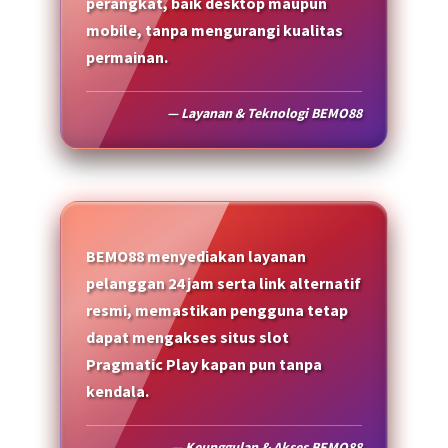
perangkat, baik desktop maupun
mobile, tanpa mengurangi kualitas
permainan.
— Layanan & Teknologi BEMO88
BEMO88 menyediakan layanan
pelanggan 24 jam serta link alternatif
resmi, memastikan pengguna tetap
dapat mengakses situs slot
Pragmatic Play kapan pun tanpa
kendala.
— Keunggulan & Akses BEMO88