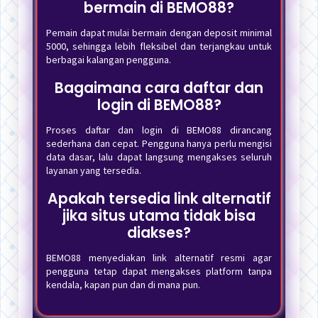
bermain di BEMO88?
Pemain dapat mulai bermain dengan deposit minimal
5000, sehingga lebih fleksibel dan terjangkau untuk
berbagai kalangan pengguna.
Bagaimana cara daftar dan
login di BEMO88?
Proses daftar dan login di BEMO88 dirancang
sederhana dan cepat. Pengguna hanya perlu mengisi
data dasar, lalu dapat langsung mengakses seluruh
layanan yang tersedia.
Apakah tersedia link alternatif
jika situs utama tidak bisa
diakses?
BEMO88 menyediakan link alternatif resmi agar
pengguna tetap dapat mengakses platform tanpa
kendala, kapan pun dan di mana pun.