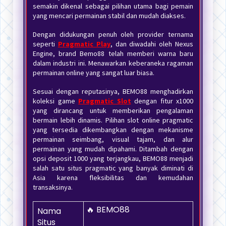
semakin dikenal sebagai pilihan utama bagi pemain
yang mencari permainan stabil dan mudah diakses.
Dengan didukungan penuh oleh provider ternama
seperti
Pragmatic Play
, dan diwadahi oleh Nexus
Engine, brand Bemo88 telah memberi warna baru
dalam industri ini. Menawarkan keberaneka ragaman
permainan online yang sangat luar biasa.
Sesuai dengan reputasinya, BEMO88 menghadirkan
koleksi game
Pragmatic Slot
dengan fitur x1000
yang dirancang untuk memberikan pengalaman
bermain lebih dinamis. Pilihan slot online pragmatic
yang tersedia dikembangkan dengan mekanisme
permainan seimbang, visual tajam, dan alur
permainan yang mudah dipahami. Ditambah dengan
opsi deposit 1000 yang terjangkau, BEMO88 menjadi
salah satu situs pragmatic yang banyak diminati di
Asia karena fleksibilitas dan kemudahan
transaksinya.
🔥 BEMO88
Nama
Situs