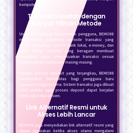
komputer.
Transaksi Mudah dengan
Banyak Pilihan Metode
Untuk mendukung kenyamanan pengguna, BEMO88
menyediakan beberapa metode transaksi yang
umum digunakan, seperti bank lokal, e-money, dan
QRIS. Pilihan metode yang beragam membuat
pengguna dapat menyesuaikan transaksi sesuai
kebutuhan dan kebiasaan masing-masing.
Dengan minimal deposit yang terjangkau, BEMO88
memberikan fleksibilitas bagi pengguna baru
maupun pengguna lama. Sistem transaksi juga dibuat
lebih praktis agar proses deposit dapat berjalan
lebih cepat dan efisien.
Link Alternatif Resmi untuk
Akses Lebih Lancar
BEMO88 juga menyediakan link alternatif resmi yang
dapat digunakan ketika akses utama mengalami