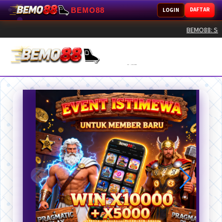
BEMO88
DAFTAR
LOGIN
BEMO88: Situs Resmi Pragmatic Play De