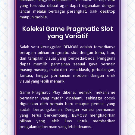
yang tersedia dibuat agar dapat digunakan dengan
lancar melalui berbagai perangkat, baik desktop
maupun mobile.
Koleksi Game Pragmatic Slot
yang Variatif
Salah satu keunggulan BEMO88 adalah tersedianya
beragam pilihan pragmatic slot dengan tema, fitur,
dan tampilan visual yang berbeda-beda. Pengguna
dapat memilih permainan sesuai gaya bermain
masing-masing, mulai dari tema klasik, petualangan,
fantasi, hingga permainan modern dengan efek
visual yang lebih menarik.
Game Pragmatic Play dikenal memiliki mekanisme
permainan yang mudah dipahami, sehingga cocok
digunakan oleh pemain baru maupun pemain yang
sudah berpengalaman. Dengan variasi permainan
yang terus berkembang, BEMO88 menghadirkan
pilihan yang lebih luas untuk memberikan
pengalaman bermain yang lebih dinamis.