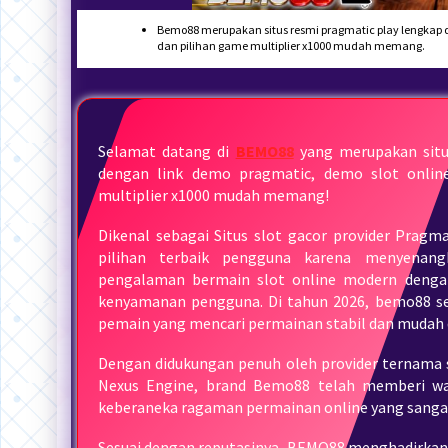
Bemo88 merupakan situs resmi pragmatic play lengkap d
dan pilihan game multiplier x1000 mudah memang.
Selamat datang di
BEMO88
yang merupakan situs
dengan link demo pragmatic, demo slot onlin
multiplier x1000 mudah memang!
Dikenal sebagai Situs slot gacor provider Pra
pilihan terbaik pengguna karena menyenang
pengalaman bermain slot online modern dengan
kenyamanan pengguna. Di tahun 2026, bemo88 se
pemain yang mencari permainan stabil dan mudah 
Dengan didukungan penuh oleh provider ternama 
Nexus Engine, brand Bemo88 telah memberi war
keberaneka ragaman permainan online yang sangat 
Sesuai dengan reputasinya, BEMO88 menghadirkan