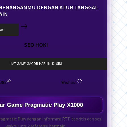
EMENANGANMU DENGAN ATUR TANGGAL
AIN
SEO HOKI
LIAT GAME GACOR HARI INI DI SINI
O88
Wishlist
tar Game Pragmatic Play X1000
agmatic Play dengan informasi RTP teoritis dan sesi
waktu untuk referensi bermain.