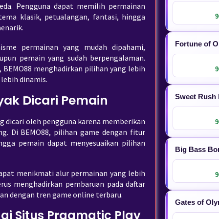
-beda. Pengguna dapat memilih permainan
ema klasik, petualangan, fantasi, hingga
9
enarik.
Fortune of 
nisme permainan yang mudah dipahami,
aupun pemain yang sudah berpengalaman.
, BEMO88 menghadirkan pilihan yang lebih
9
lebih dinamis.
yak Dicari Pemain
Sweet Rush
ring dicari oleh pengguna karena memberikan
9
ng. Di BEMO88, pilihan game dengan fitur
hingga pemain dapat menyesuaikan pilihan
Big Bass Bo
.
apat menikmati alur permainan yang lebih
9
erus menghadirkan pembaruan pada daftar
n dengan tren game online terbaru.
Gates of Ol
i Situs Pragmatic Play