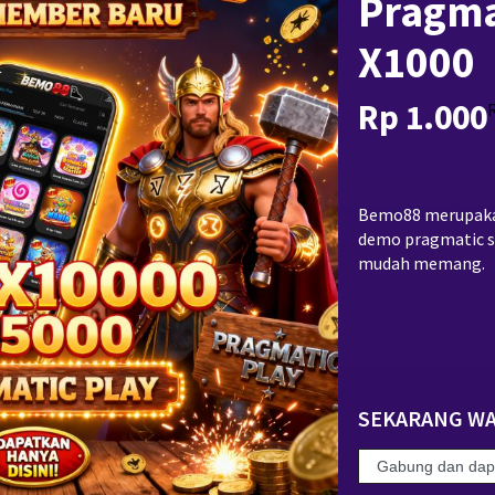
Pragma
X1000
Rp 1.000
Translation
Translation
missing:
missing:
en.products.gener
en.products.gener
Bemo88 merupakan
demo pragmatic sl
mudah memang.
SEKARANG WA