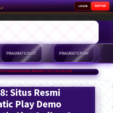
DAFTAR
LOGIN
HAT
PRAGMATICSLOT
PRAGMATICPLAY
 PLAY TERLENGKAP DEMO PRAGMATIC SLOT GACOR X1000
: Situs Resmi
tic Play Demo