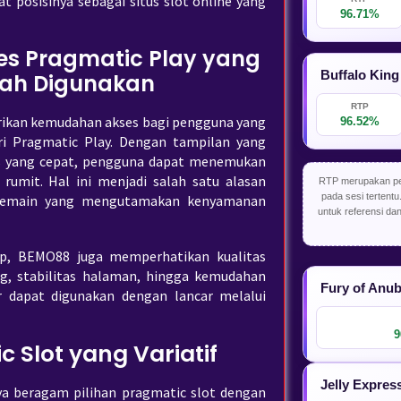
posisinya sebagai situs slot online yang
96.71%
s Pragmatic Play yang
Buffalo Kin
ah Digunakan
RTP
ikan kemudahan akses bagi pengguna yang
96.52%
ri Pragmatic Play. Dengan tampilan yang
ses yang cepat, pengguna dapat menemukan
rumit. Hal ini menjadi salah satu alasan
RTP merupakan per
pada sesi tertent
 pemain yang mengutamakan kenyamanan
untuk referensi d
ap, BEMO88 juga memperhatikan kualitas
ng, stabilitas halaman, hingga kemudahan
Fury of Anub
ar dapat digunakan dengan lancar melalui
9
 Slot yang Variatif
Jelly Expres
ya beragam pilihan pragmatic slot dengan