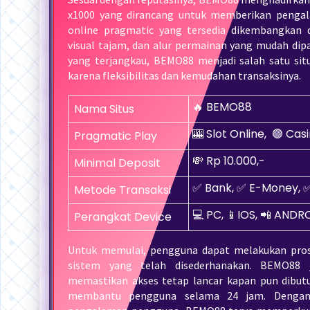
x1000 yang dirancang untuk memberikan pengala
online pragmatic yang tersedia dikembangkan
visual tajam, dan alur permainan yang mudah dip
yang terjangkau, BEMO88 menjadi salah satu situ
karena fleksibilitas dan kemudahan transaksinya.
🔥 BEMO88
Nama Situs
🎰 Slot Online, 🟢 Ca
Pragmatic Play
💸 Rp 10.000,-
Minimal Deposit
✅ Bank, ✅ E-Money, ✅
Metode Transaksi
💻 PC, 📱IOS, 📲 ANDR
Perangkat Device
Untuk memulai, pengguna dapat melakukan prose
sistem yang telah disederhanakan. BEMO88 j
memastikan akses tetap lancar kapan pun dibut
membantu pengguna selama 24 jam. Dengan 