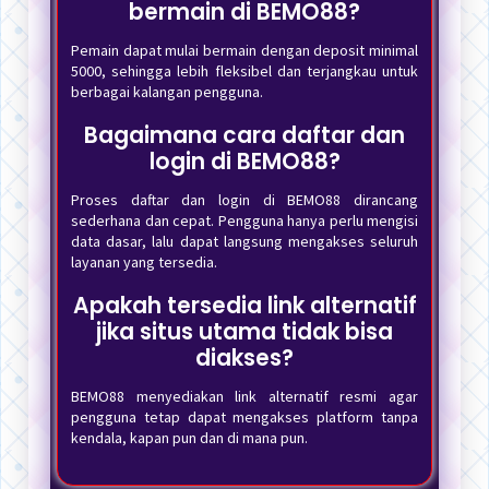
bermain di BEMO88?
Pemain dapat mulai bermain dengan deposit minimal
5000, sehingga lebih fleksibel dan terjangkau untuk
berbagai kalangan pengguna.
Bagaimana cara daftar dan
login di BEMO88?
Proses daftar dan login di BEMO88 dirancang
sederhana dan cepat. Pengguna hanya perlu mengisi
data dasar, lalu dapat langsung mengakses seluruh
layanan yang tersedia.
Apakah tersedia link alternatif
jika situs utama tidak bisa
diakses?
BEMO88 menyediakan link alternatif resmi agar
pengguna tetap dapat mengakses platform tanpa
kendala, kapan pun dan di mana pun.