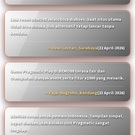
Link resmi BEMO88 selalu bisa diakses. Saat situs utama
tidak bisa dibuka, link alternatif tetap lancar tanpa
kendala.
— Dewi Lestari, Surabaya
(22 April-2026)
Game Pragmatic Play di BEMO88 terasa fair dan
transparan. Banyak event serta fitur x1000 yang menarik.
— Fajar Nugroho, Bandung
(23 April-2026)
BEMO88 cocok untuk pemain Indonesia. Tampilan simpel,
cepat diakses, dan koleksi slot Pragmatic sangat
lengkap.