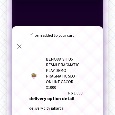
item added to your cart
BEMO88: SITUS
RESMI PRAGMATIC
PLAY DEMO
PRAGMATIC SLOT
ONLINE GACOR
X1000
Rp 1.000
delivery option detail
delivery city
jakarta