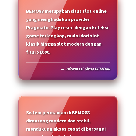
BEMO88 merupakan situs slot online
yang menghadirkan provider
Pragmatic Play resmi dengan koleksi
game terlengkap, mulai dari slot
klasik hingga slot modern dengan
fitur x1000.
— Informasi Situs BEMO88
Sistem permainan di BEMO88
dirancang modern dan stabil,
mendukung akses cepat di berbagai