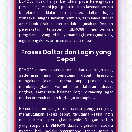
BEMO88 tidak hanya berfokus pada kelengkapan
permainan, tetapi juga pada kualitas layanan secara
keseluruhan. Mulai dari proses daftar, login,
transaksi, hingga layanan bantuan, semuanya dibuat
agar lebih praktis dan mudah digunakan. Dengan
pendekatan tersebut, BEMO88 memberikan
pengalaman yang lebih nyaman bagi pengguna yang
ingin mengakses permainan secara cepat.
Proses Daftar dan Login yang
Cepat
BEMO88 menyediakan sistem daftar dan login yang
sederhana agar pengguna dapat langsung
mengakses layanan utama tanpa proses yang
membingungkan. Formulir pendaftaran dibuat
ringkas, sementara halaman login dirancang agar
mudah ditemukan dari berbagai perangkat.
Kemudahan ini sangat membantu pengguna yang
membutuhkan akses cepat, terutama ketika ingin
masuk melalui perangkat mobile. Dengan sistem
yang responsif, BEMO88 dapat digunakan secara
nyaman baik melalui smartphone, tablet, maupun