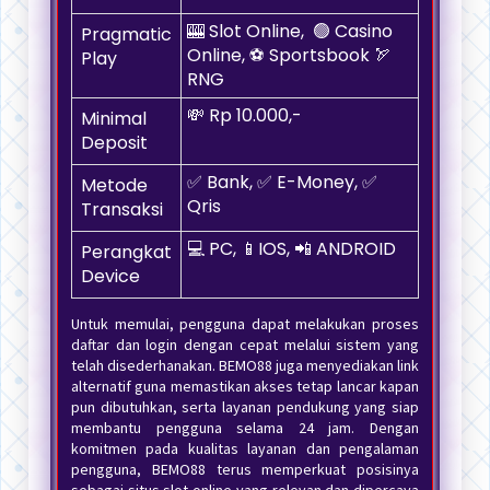
🎰 Slot Online, 🟢 Casino
Pragmatic
Online, ⚽ Sportsbook 🏹
Play
RNG
💸 Rp 10.000,-
Minimal
Deposit
✅ Bank, ✅ E-Money, ✅
Metode
Qris
Transaksi
💻 PC, 📱IOS, 📲 ANDROID
Perangkat
Device
Untuk memulai, pengguna dapat melakukan proses
daftar dan login dengan cepat melalui sistem yang
telah disederhanakan. BEMO88 juga menyediakan link
alternatif guna memastikan akses tetap lancar kapan
pun dibutuhkan, serta layanan pendukung yang siap
membantu pengguna selama 24 jam. Dengan
komitmen pada kualitas layanan dan pengalaman
pengguna, BEMO88 terus memperkuat posisinya
sebagai situs slot online yang relevan dan dipercaya