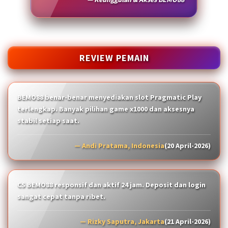
REVIEW PEMAIN
BEMO88 benar-benar menyediakan slot Pragmatic Play
terlengkap. Banyak pilihan game x1000 dan aksesnya
stabil setiap saat.
— Andi Pratama, Indonesia
(20 April-2026)
CS BEMO88 responsif dan aktif 24 jam. Deposit dan login
sangat cepat tanpa ribet.
— Rizky Saputra, Jakarta
(21 April-2026)