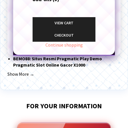
VIEW CART
CHECKOUT
Continue shopping
BEMO88: Situs Resmi Pragmatic Play Demo
Pragmatic Slot Online Gacor X1000
Show More →
FOR YOUR INFORMATION