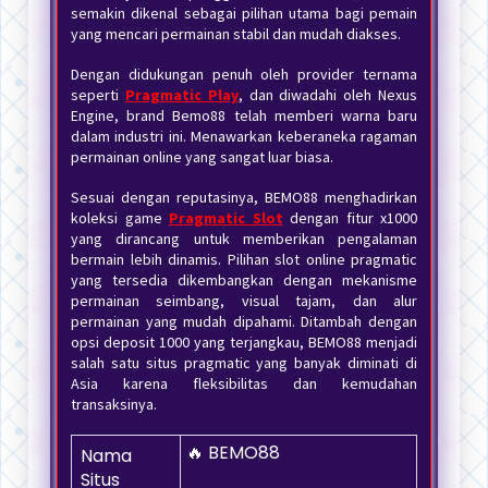
semakin dikenal sebagai pilihan utama bagi pemain
yang mencari permainan stabil dan mudah diakses.
Dengan didukungan penuh oleh provider ternama
seperti
Pragmatic Play
, dan diwadahi oleh Nexus
Engine, brand Bemo88 telah memberi warna baru
dalam industri ini. Menawarkan keberaneka ragaman
permainan online yang sangat luar biasa.
Sesuai dengan reputasinya, BEMO88 menghadirkan
koleksi game
Pragmatic Slot
dengan fitur x1000
yang dirancang untuk memberikan pengalaman
bermain lebih dinamis. Pilihan slot online pragmatic
yang tersedia dikembangkan dengan mekanisme
permainan seimbang, visual tajam, dan alur
permainan yang mudah dipahami. Ditambah dengan
opsi deposit 1000 yang terjangkau, BEMO88 menjadi
salah satu situs pragmatic yang banyak diminati di
Asia karena fleksibilitas dan kemudahan
transaksinya.
🔥 BEMO88
Nama
Situs