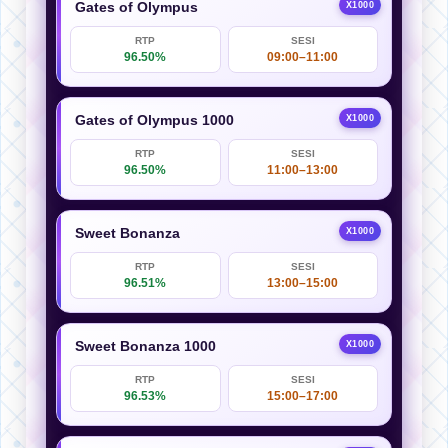
Gates of Olympus
X1000
RTP
SESI
96.50%
09:00–11:00
Gates of Olympus 1000
X1000
RTP
SESI
96.50%
11:00–13:00
Sweet Bonanza
X1000
RTP
SESI
96.51%
13:00–15:00
Sweet Bonanza 1000
X1000
RTP
SESI
96.53%
15:00–17:00