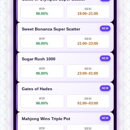
RTP
SESI
96.00%
19:00–21:00
Sweet Bonanza Super Scatter
NEW
RTP
SESI
96.00%
21:00–23:00
Sugar Rush 1000
NEW
RTP
SESI
96.00%
23:00–01:00
Gates of Hades
NEW
RTP
SESI
96.00%
01:00–03:00
Mahjong Wins Triple Pot
NEW
RTP
SESI