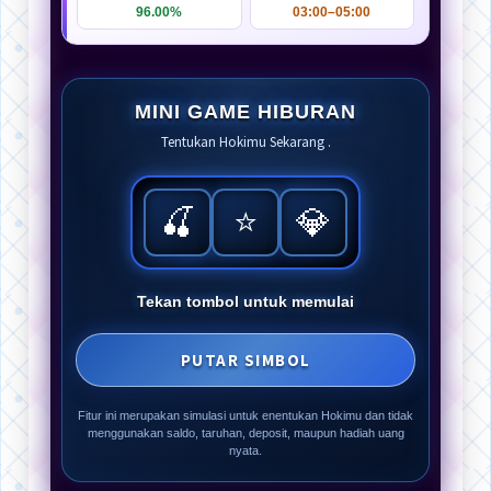
96.00%
03:00–05:00
MINI GAME HIBURAN
Tentukan Hokimu Sekarang .
🍒
⭐
💎
Tekan tombol untuk memulai
PUTAR SIMBOL
Fitur ini merupakan simulasi untuk enentukan Hokimu dan tidak
menggunakan saldo, taruhan, deposit, maupun hadiah uang
nyata.