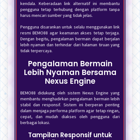
kendala. Keberadaan link alternatif ini membantu
pengguna tetap terhubung dengan platform tanpa
harus mencari sumber yang tidak jelas.
Pengguna disarankan untuk selalu menggunakan link
resmi BEMO88 agar keamanan akses tetap terjaga.
Dengan begitu, pengalaman bermain dapat berjalan
lebih nyaman dan terhindar dari halaman tiruan yang
tidak terpercaya.
Pengalaman Bermain
Lebih Nyaman Bersama
Nexus Engine
BEMO88 didukung oleh sistem Nexus Engine yang
membantu menghadirkan pengalaman bermain lebih
stabil dan responsif. Sistem ini berperan penting
dalam menjaga performa platform agar tetap ringan,
cepat, dan mudah diakses oleh pengguna dari
berbagai lokasi.
Tampilan Responsif untuk