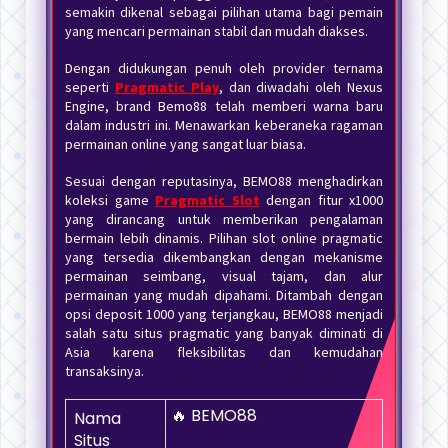
semakin dikenal sebagai pilihan utama bagi pemain
yang mencari permainan stabil dan mudah diakses.
Dengan didukungan penuh oleh provider ternama
seperti
Pragmatic Play
, dan diwadahi oleh Nexus
Engine, brand Bemo88 telah memberi warna baru
dalam industri ini. Menawarkan keberaneka ragaman
permainan online yang sangat luar biasa.
Sesuai dengan reputasinya, BEMO88 menghadirkan
koleksi game
Pragmatic Slot
dengan fitur x1000
yang dirancang untuk memberikan pengalaman
bermain lebih dinamis. Pilihan slot online pragmatic
yang tersedia dikembangkan dengan mekanisme
permainan seimbang, visual tajam, dan alur
permainan yang mudah dipahami. Ditambah dengan
opsi deposit 1000 yang terjangkau, BEMO88 menjadi
salah satu situs pragmatic yang banyak diminati di
Asia karena fleksibilitas dan kemudahan
transaksinya.
🔥 BEMO88
Nama
Situs