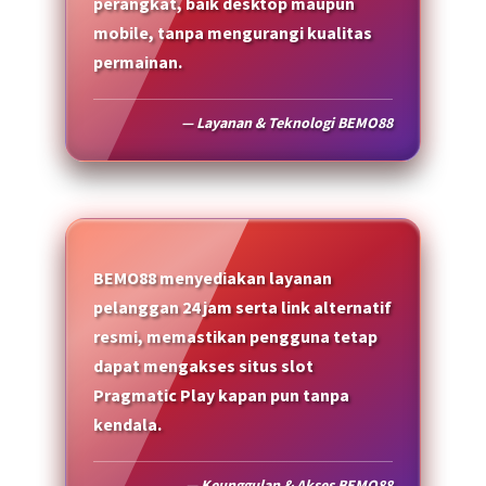
perangkat, baik desktop maupun
mobile, tanpa mengurangi kualitas
permainan.
— Layanan & Teknologi BEMO88
BEMO88 menyediakan layanan
pelanggan 24 jam serta link alternatif
resmi, memastikan pengguna tetap
dapat mengakses situs slot
Pragmatic Play kapan pun tanpa
kendala.
— Keunggulan & Akses BEMO88