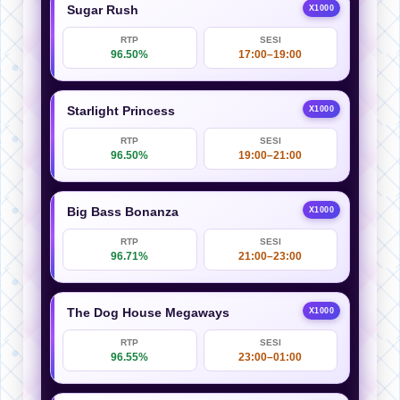
Sugar Rush
X1000
RTP
SESI
96.50%
17:00–19:00
Starlight Princess
X1000
RTP
SESI
96.50%
19:00–21:00
Big Bass Bonanza
X1000
RTP
SESI
96.71%
21:00–23:00
The Dog House Megaways
X1000
RTP
SESI
96.55%
23:00–01:00