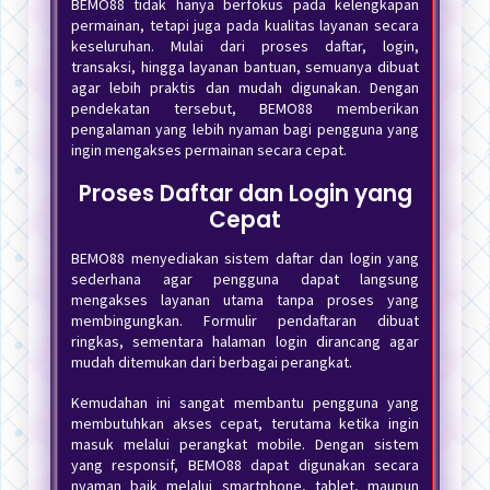
BEMO88 tidak hanya berfokus pada kelengkapan
permainan, tetapi juga pada kualitas layanan secara
keseluruhan. Mulai dari proses daftar, login,
transaksi, hingga layanan bantuan, semuanya dibuat
agar lebih praktis dan mudah digunakan. Dengan
pendekatan tersebut, BEMO88 memberikan
pengalaman yang lebih nyaman bagi pengguna yang
ingin mengakses permainan secara cepat.
Proses Daftar dan Login yang
Cepat
BEMO88 menyediakan sistem daftar dan login yang
sederhana agar pengguna dapat langsung
mengakses layanan utama tanpa proses yang
membingungkan. Formulir pendaftaran dibuat
ringkas, sementara halaman login dirancang agar
mudah ditemukan dari berbagai perangkat.
Kemudahan ini sangat membantu pengguna yang
membutuhkan akses cepat, terutama ketika ingin
masuk melalui perangkat mobile. Dengan sistem
yang responsif, BEMO88 dapat digunakan secara
nyaman baik melalui smartphone, tablet, maupun