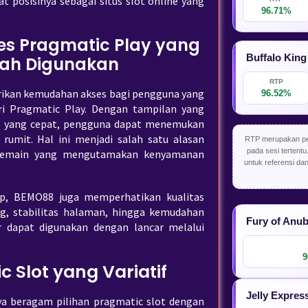
posisinya sebagai situs slot online yang
96.71%
s Pragmatic Play yang
Buffalo Kin
ah Digunakan
RTP
ikan kemudahan akses bagi pengguna yang
96.52%
ri Pragmatic Play. Dengan tampilan yang
ses yang cepat, pengguna dapat menemukan
rumit. Hal ini menjadi salah satu alasan
RTP merupakan per
pada sesi tertent
 pemain yang mengutamakan kenyamanan
untuk referensi d
ap, BEMO88 juga memperhatikan kualitas
ng, stabilitas halaman, hingga kemudahan
Fury of Anub
ar dapat digunakan dengan lancar melalui
9
 Slot yang Variatif
Jelly Expres
ya beragam pilihan pragmatic slot dengan