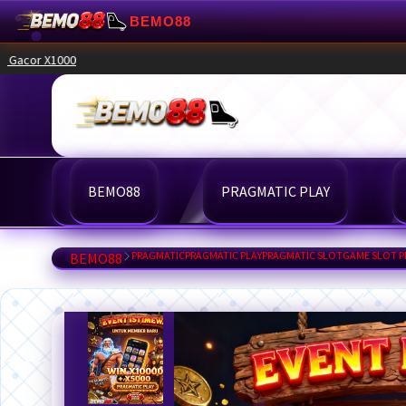
BEMO88
BEMO88
PRAGMATIC PLAY
PRAGMATIC
PRAGMATIC PLAY
PRAGMATIC SLOT
GAME SLOT 
BEMO88