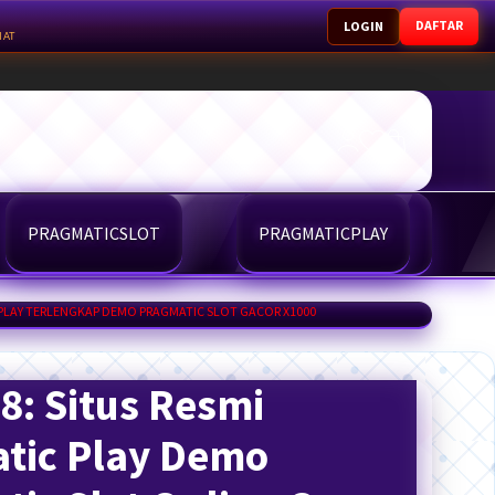
DAFTAR
LOGIN
HAT
BEMO88: Situs Resmi Pragmatic Pl
PRAGMATICSLOT
PRAGMATICPLAY
 PLAY TERLENGKAP DEMO PRAGMATIC SLOT GACOR X1000
: Situs Resmi
tic Play Demo