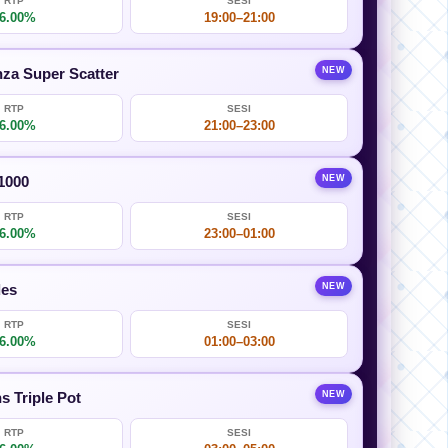
RTP
SESI
6.00%
19:00–21:00
za Super Scatter
NEW
RTP
SESI
6.00%
21:00–23:00
1000
NEW
RTP
SESI
6.00%
23:00–01:00
des
NEW
RTP
SESI
6.00%
01:00–03:00
 Triple Pot
NEW
RTP
SESI