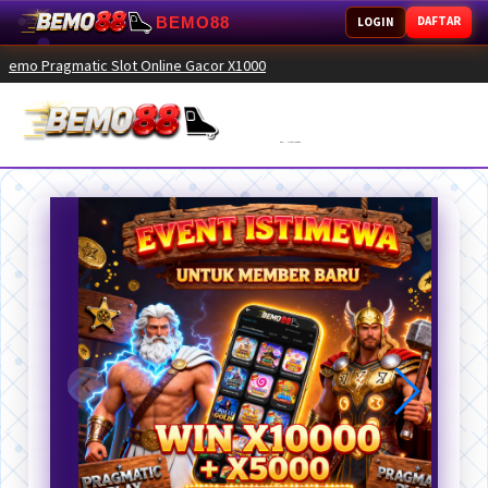
BEMO88
DAFTAR
LOGIN
ine Gacor X1000