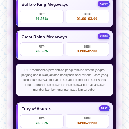
Buffalo King Megaways
X1000
RTP
SESI
96.52%
01:00–03:00
Great Rhino Megaways
X1000
RTP
SESI
96.58%
03:00–05:00
RTP merupakan persentase pengembalian teoritis jangka
panjang dan bukan jaminan hasil pada sesi tertentu. Jam yang
tercantum hanya digunakan sebagai pembagian sesi waktu
untuk referensi dan bukan jaminan bahwa permainan akan
memberikan kemenangan pada jam tersebut.
Fury of Anubis
NEW
RTP
SESI
96.00%
09:00–11:00