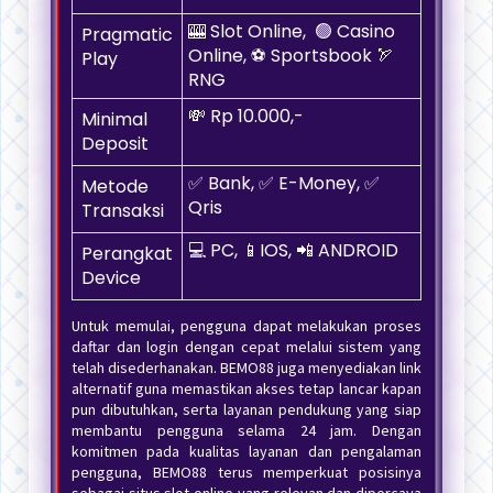
🎰 Slot Online, 🟢 Casino
Pragmatic
Online, ⚽ Sportsbook 🏹
Play
RNG
💸 Rp 10.000,-
Minimal
Deposit
✅ Bank, ✅ E-Money, ✅
Metode
Qris
Transaksi
💻 PC, 📱IOS, 📲 ANDROID
Perangkat
Device
Untuk memulai, pengguna dapat melakukan proses
daftar dan login dengan cepat melalui sistem yang
telah disederhanakan. BEMO88 juga menyediakan link
alternatif guna memastikan akses tetap lancar kapan
pun dibutuhkan, serta layanan pendukung yang siap
membantu pengguna selama 24 jam. Dengan
komitmen pada kualitas layanan dan pengalaman
pengguna, BEMO88 terus memperkuat posisinya
sebagai situs slot online yang relevan dan dipercaya