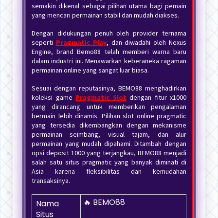
semakin dikenal sebagai pilihan utama bagi pemain
yang mencari permainan stabil dan mudah diakses.
Dengan didukungan penuh oleh provider ternama
seperti
Pragmatic Play
, dan diwadahi oleh Nexus
Engine, brand Bemo88 telah memberi warna baru
dalam industri ini. Menawarkan keberaneka ragaman
permainan online yang sangat luar biasa.
Sesuai dengan reputasinya, BEMO88 menghadirkan
koleksi game
Pragmatic Slot
dengan fitur x1000
yang dirancang untuk memberikan pengalaman
bermain lebih dinamis. Pilihan slot online pragmatic
yang tersedia dikembangkan dengan mekanisme
permainan seimbang, visual tajam, dan alur
permainan yang mudah dipahami. Ditambah dengan
opsi deposit 1000 yang terjangkau, BEMO88 menjadi
salah satu situs pragmatic yang banyak diminati di
Asia karena fleksibilitas dan kemudahan
transaksinya.
🔥 BEMO88
Nama
Situs