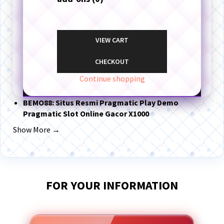
VIEW CART
CHECKOUT
Continue shopping
BEMO88: Situs Resmi Pragmatic Play Demo
Pragmatic Slot Online Gacor X1000
Show More →
FOR YOUR INFORMATION