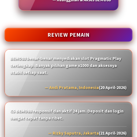
REVIEW PEMAIN
BEMO88 benar-benar menyediakan slot Pragmatic Play
terlengkap. Banyak pilihan game x1000 dan aksesnya
stabil setiap saat.
— Andi Pratama, Indonesia
(20 April-2026)
CS BEMO88 responsif dan aktif 24 jam. Deposit dan login
sangat cepat tanpa ribet.
— Rizky Saputra, Jakarta
(21 April-2026)