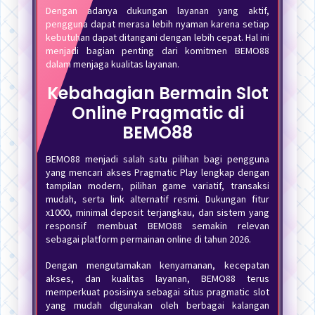
Dengan adanya dukungan layanan yang aktif,
pengguna dapat merasa lebih nyaman karena setiap
kebutuhan dapat ditangani dengan lebih cepat. Hal ini
menjadi bagian penting dari komitmen BEMO88
dalam menjaga kualitas layanan.
Kebahagian Bermain Slot
Online Pragmatic di
BEMO88
BEMO88 menjadi salah satu pilihan bagi pengguna
yang mencari akses Pragmatic Play lengkap dengan
tampilan modern, pilihan game variatif, transaksi
mudah, serta link alternatif resmi. Dukungan fitur
x1000, minimal deposit terjangkau, dan sistem yang
responsif membuat BEMO88 semakin relevan
sebagai platform permainan online di tahun 2026.
Dengan mengutamakan kenyamanan, kecepatan
akses, dan kualitas layanan, BEMO88 terus
memperkuat posisinya sebagai situs pragmatic slot
yang mudah digunakan oleh berbagai kalangan