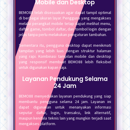
Mobile dan Desktop
BEMO88 telah disesuaikan agar dapat tampil optimal
di berbagai ukuran layar. Pengguna yang mengakses
melalui perangkat mobile tetap dapat melihat menu,
daftar game, tombol daftar, dan tombol login dengan
jelas tanpa perlu melakukan pengaturan tambahan.
Sementara itu, pengguna desktop dapat menikmati
tampilan yang lebih luas dengan struktur halaman
yang rapi. Kombinasi tampilan mobile dan desktop
yang responsif membuat BEMO88 lebih fleksibel
untuk digunakan kapan saja.
Layanan Pendukung Selama
24 Jam
BEMO88 menyediakan layanan pendukung yang siap
membantu pengguna selama 24 jam. Layanan ini
dapat digunakan untuk menanyakan informasi
seputar daftar, login, transaksi, link alternatif,
maupun kendala teknis lain yang mungkin terjadi saat
mengakses platform.