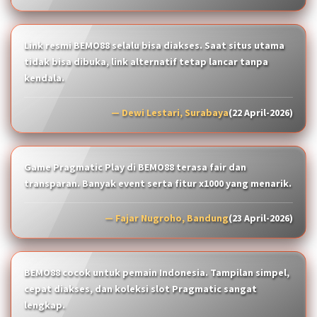
Link resmi BEMO88 selalu bisa diakses. Saat situs utama
tidak bisa dibuka, link alternatif tetap lancar tanpa
kendala.
— Dewi Lestari, Surabaya
(22 April-2026)
Game Pragmatic Play di BEMO88 terasa fair dan
transparan. Banyak event serta fitur x1000 yang menarik.
— Fajar Nugroho, Bandung
(23 April-2026)
BEMO88 cocok untuk pemain Indonesia. Tampilan simpel,
cepat diakses, dan koleksi slot Pragmatic sangat
lengkap.