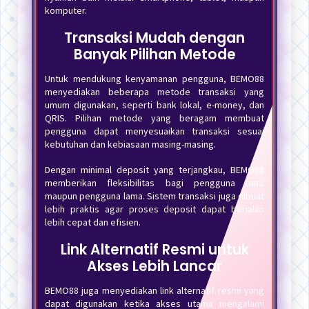
komputer.
Transaksi Mudah dengan
Banyak Pilihan Metode
Untuk mendukung kenyamanan pengguna, BEMO88
menyediakan beberapa metode transaksi yang
umum digunakan, seperti bank lokal, e-money, dan
QRIS. Pilihan metode yang beragam membuat
pengguna dapat menyesuaikan transaksi sesuai
kebutuhan dan kebiasaan masing-masing.
Dengan minimal deposit yang terjangkau, BEMO88
memberikan fleksibilitas bagi pengguna baru
maupun pengguna lama. Sistem transaksi juga dibuat
lebih praktis agar proses deposit dapat berjalan
lebih cepat dan efisien.
Link Alternatif Resmi untuk
Akses Lebih Lancar
BEMO88 juga menyediakan link alternatif resmi yang
dapat digunakan ketika akses utama mengalami