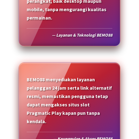
perangkat, baik desktop maupun
mobile, tanpa mengurangi kualitas
permainan.
— Layanan & Teknologi BEMO88
BEMO88 menyediakan layanan
pelanggan 24 jam serta link alternatif
resmi, memastikan pengguna tetap
dapat mengakses situs slot
Pragmatic Play kapan pun tanpa
kendala.
— Keunggulan & Akses BEMO88