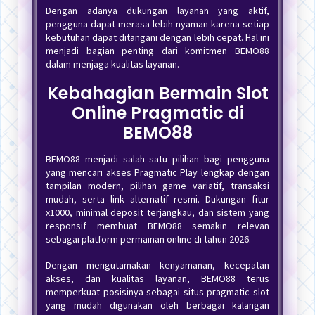
Dengan adanya dukungan layanan yang aktif,
pengguna dapat merasa lebih nyaman karena setiap
kebutuhan dapat ditangani dengan lebih cepat. Hal ini
menjadi bagian penting dari komitmen BEMO88
dalam menjaga kualitas layanan.
Kebahagian Bermain Slot
Online Pragmatic di
BEMO88
BEMO88 menjadi salah satu pilihan bagi pengguna
yang mencari akses Pragmatic Play lengkap dengan
tampilan modern, pilihan game variatif, transaksi
mudah, serta link alternatif resmi. Dukungan fitur
x1000, minimal deposit terjangkau, dan sistem yang
responsif membuat BEMO88 semakin relevan
sebagai platform permainan online di tahun 2026.
Dengan mengutamakan kenyamanan, kecepatan
akses, dan kualitas layanan, BEMO88 terus
memperkuat posisinya sebagai situs pragmatic slot
yang mudah digunakan oleh berbagai kalangan