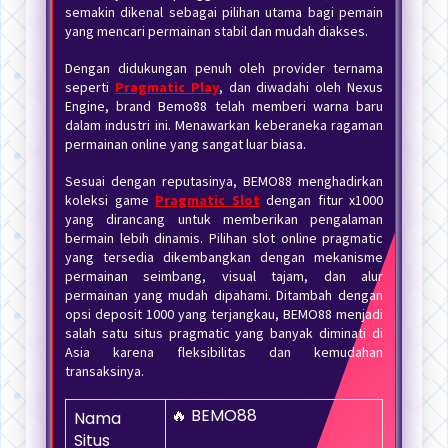
semakin dikenal sebagai pilihan utama bagi pemain
yang mencari permainan stabil dan mudah diakses.
Dengan didukungan penuh oleh provider ternama
seperti
Pragmatic Play
, dan diwadahi oleh Nexus
Engine, brand Bemo88 telah memberi warna baru
dalam industri ini. Menawarkan keberaneka ragaman
permainan online yang sangat luar biasa.
Sesuai dengan reputasinya, BEMO88 menghadirkan
koleksi game
Pragmatic Slot
dengan fitur x1000
yang dirancang untuk memberikan pengalaman
bermain lebih dinamis. Pilihan slot online pragmatic
yang tersedia dikembangkan dengan mekanisme
permainan seimbang, visual tajam, dan alur
permainan yang mudah dipahami. Ditambah dengan
opsi deposit 1000 yang terjangkau, BEMO88 menjadi
salah satu situs pragmatic yang banyak diminati di
Asia karena fleksibilitas dan kemudahan
transaksinya.
🔥 BEMO88
Nama
Situs