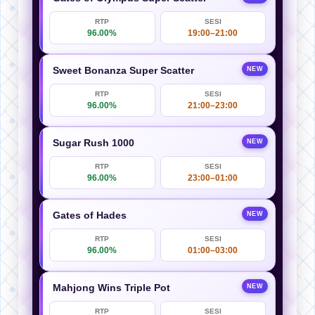
RTP
SESI
96.00%
19:00–21:00
Sweet Bonanza Super Scatter
NEW
RTP
SESI
96.00%
21:00–23:00
Sugar Rush 1000
NEW
RTP
SESI
96.00%
23:00–01:00
Gates of Hades
NEW
RTP
SESI
96.00%
01:00–03:00
Mahjong Wins Triple Pot
NEW
RTP
SESI