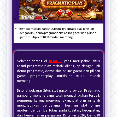
Bemo88 merupakan situs resmi pragmatic play lengkap
dengan link demo pragmatic slot online gacor dan pilihan
game multiplier x1000 mudah memang.
Selamat datang di
BEMO88
yang merupakan situs
resmi pragmatic play terbaik dilengkap dengan link
demo pragmatic, demo slot online gacor dan pilihan
game pragmaticplay multiplier x1000 mudah
memang!
Dikenal sebagai Situs slot gacor provider Pragmatic
gampang menang yang telah menjadi pilihan terbaik
pengguna karena menyenangkan, platform ini telah
menghadirkan pengalaman bermain slot online
modern dengan berfokus pada kualitas, kecepatan,
dan kenyamanan pengguna. Di tahun 2026, bemo88