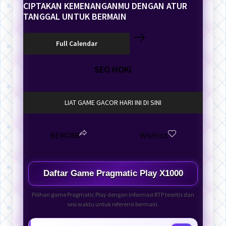
CIPTAKAN KEMENANGANMU DENGAN ATUR
TANGGAL UNTUK BERMAIN
SEO HOKI
LIAT GAME GACOR HARI INI DI SINI
BEMO88
Wishlist
Daftar Game Pragmatic Play X1000
Pilihan game Pragmatic Play dengan informasi RTP teoritis dan
sesi waktu untuk referensi bermain.