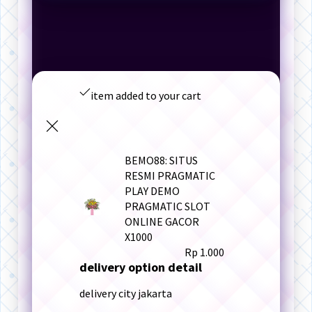
item added to your cart
BEMO88: SITUS
RESMI PRAGMATIC
PLAY DEMO
PRAGMATIC SLOT
ONLINE GACOR
X1000
Rp 1.000
delivery option detail
delivery city
jakarta