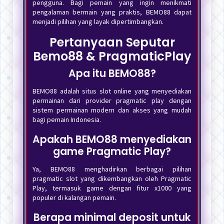
pengguna. Bagi pemain yang ingin menikmati
pengalaman bermain yang praktis, BEMO88 dapat
menjadi pilihan yang layak dipertimbangkan.
Pertanyaan Seputar
Bemo88 & PragmaticPlay
Apa itu BEMO88?
BEMO88 adalah situs slot online yang menyediakan
permainan dari provider pragmatic play dengan
sistem permainan modern dan akses yang mudah
bagi pemain Indonesia.
Apakah BEMO88 menyediakan
game Pragmatic Play?
Ya, BEMO88 menghadirkan berbagai pilihan
pragmatic slot yang dikembangkan oleh Pragmatic
Play, termasuk game dengan fitur x1000 yang
populer di kalangan pemain.
Berapa minimal deposit untuk