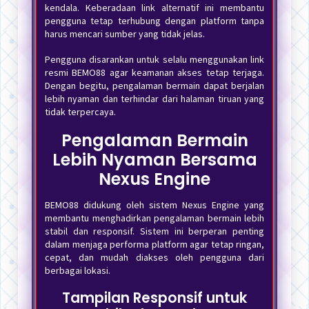
kendala. Keberadaan link alternatif ini membantu
pengguna tetap terhubung dengan platform tanpa
harus mencari sumber yang tidak jelas.
Pengguna disarankan untuk selalu menggunakan link
resmi BEMO88 agar keamanan akses tetap terjaga.
Dengan begitu, pengalaman bermain dapat berjalan
lebih nyaman dan terhindar dari halaman tiruan yang
tidak terpercaya.
Pengalaman Bermain
Lebih Nyaman Bersama
Nexus Engine
BEMO88 didukung oleh sistem Nexus Engine yang
membantu menghadirkan pengalaman bermain lebih
stabil dan responsif. Sistem ini berperan penting
dalam menjaga performa platform agar tetap ringan,
cepat, dan mudah diakses oleh pengguna dari
berbagai lokasi.
Tampilan Responsif untuk