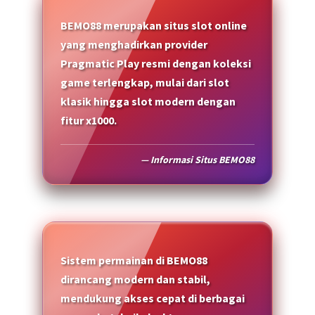
BEMO88 merupakan situs slot online
yang menghadirkan provider
Pragmatic Play resmi dengan koleksi
game terlengkap, mulai dari slot
klasik hingga slot modern dengan
fitur x1000.
— Informasi Situs BEMO88
Sistem permainan di BEMO88
dirancang modern dan stabil,
mendukung akses cepat di berbagai