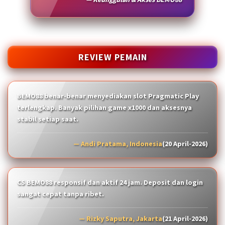
REVIEW PEMAIN
BEMO88 benar-benar menyediakan slot Pragmatic Play
terlengkap. Banyak pilihan game x1000 dan aksesnya
stabil setiap saat.
— Andi Pratama, Indonesia
(20 April-2026)
CS BEMO88 responsif dan aktif 24 jam. Deposit dan login
sangat cepat tanpa ribet.
— Rizky Saputra, Jakarta
(21 April-2026)