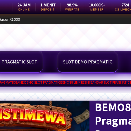
24 JAM
1 MENIT
98.9%
10.000K+
7/24
ONLINE
DEPOSIT
WINRATE
MEMBER
CS LIVEC
PRAGMATIC SLOT
SLOT DEMO PRAGMATIC
PRAGMATIC
GAME DEMO SLOT PRAGMATIC
BEMO88 LINK RESMI BANDAR SLOT PRAGMATIC
BEMO88
Pragma