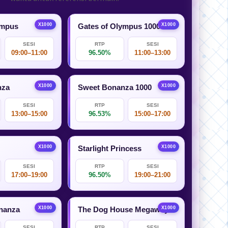
ympus
X1000
Gates of Olympus 1000
X1000
SESI
RTP
SESI
09:00–11:00
96.50%
11:00–13:00
nza
X1000
Sweet Bonanza 1000
X1000
SESI
RTP
SESI
13:00–15:00
96.53%
15:00–17:00
X1000
Starlight Princess
X1000
SESI
RTP
SESI
17:00–19:00
96.50%
19:00–21:00
nanza
X1000
The Dog House Megaways
X1000
SESI
RTP
SESI