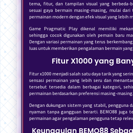
tema, fitur, dan tampilan visual yang berbeda
sesuai gaya bermain masing-masing, mulai dari t
permainan modern dengan efek visual yang lebih m
Game Pragmatic Play dikenal memiliki meka
sehingga cocok digunakan oleh pemain baru m
Dengan variasi permainan yang terus berkembang
luas untuk memberikan pengalaman bermain yang 
Fitur X1000 yang Ban
Fitur x1000 menjadi salah satu daya tarik yang se
sensasi permainan yang lebih seru dan menanta
tersebut tersedia dalam berbagai kategori, se
permainan berdasarkan preferensi masing-masing
Dengan dukungan sistem yang stabil, pengguna d
nyaman tanpa gangguan berarti. BEMO88 juga t
permainan agar pengalaman pengguna tetap releva
Keunggulan BEMO88 Sebaga