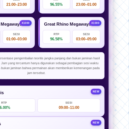
21:00–23:00
96.55%
23:00–01:00
g Megaways
X1000
Great Rhino Megaways
X1000
SESI
RTP
SESI
01:00–03:00
96.58%
03:00–05:00
sentase pengembalian teoritis jangka panjang dan bukan jaminan hasil
u. Jam yang tercantum hanya digunakan sebagai pembagian sesi waktu
an bukan jaminan bahwa permainan akan memberikan kemenangan pada
jam tersebut.
is
NEW
RTP
SESI
6.00%
09:00–11:00
s
NEW