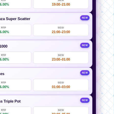
RTP
SESI
6.00%
19:00–21:00
za Super Scatter
NEW
RTP
SESI
6.00%
21:00–23:00
1000
NEW
RTP
SESI
6.00%
23:00–01:00
des
NEW
RTP
SESI
6.00%
01:00–03:00
 Triple Pot
NEW
RTP
SESI