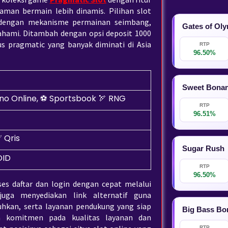
man bermain lebih dinamis. Pilihan slot
 dengan mekanisme permainan seimbang,
Gates of Ol
ahami. Ditambah dengan opsi deposit 1000
s pragmatic yang banyak diminati di Asia
RTP
96.50%
Sweet Bona
sino Online, ⚽ Sportsbook 🏹 RNG
RTP
96.51%
 Qris
Sugar Rush
OID
RTP
96.50%
s daftar dan login dengan cepat melalui
uga menyediakan link alternatif guna
uhkan, serta layanan pendukung yang siap
Big Bass Bo
komitmen pada kualitas layanan dan
RTP