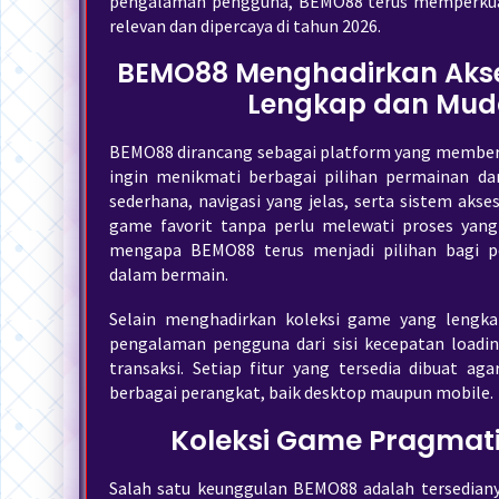
pengalaman pengguna, BEMO88 terus memperkuat 
relevan dan dipercaya di tahun 2026.
BEMO88 Menghadirkan Akse
Lengkap dan Mud
BEMO88 dirancang sebagai platform yang member
ingin menikmati berbagai pilihan permainan da
sederhana, navigasi yang jelas, serta sistem ak
game favorit tanpa perlu melewati proses yang 
mengapa BEMO88 terus menjadi pilihan bagi
dalam bermain.
Selain menghadirkan koleksi game yang lengk
pengalaman pengguna dari sisi kecepatan loadi
transaksi. Setiap fitur yang tersedia dibuat ag
berbagai perangkat, baik desktop maupun mobile.
Koleksi Game Pragmatic
Salah satu keunggulan BEMO88 adalah tersedian