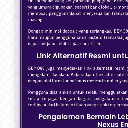
Untuk mendukung kenyamanan pengguna, BEMO88
yang umum digunakan, seperti bank lokal, e-mone
membuat pengguna dapat menyesuaikan transaksi
masing.
Dengan minimal deposit yang terjangkau, BEMO8
baru maupun pengguna lama. Sistem transaksi juga
dapat berjalan lebih cepat dan efisien.
Link Alternatif Resmi unt
BEMO88 juga menyediakan link alternatif resmi
mengalami kendala. Keberadaan link alternati
dengan platform tanpa harus mencari sumber yang 
Pengguna disarankan untuk selalu menggunakan
tetap terjaga. Dengan begitu, pengalaman be
terhindar dari halaman tiruan yang tidak terpercay
Pengalaman Bermain Le
Nexus E