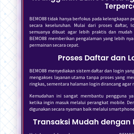
Terper
BEMO88 tidak hanya berfokus pada kelengkapan per
secara keseluruhan. Mulai dari proses daftar, l
semuanya dibuat agar lebih praktis dan mudah
BEMO88 memberikan pengalaman yang lebih nya
permainan secara cepat.
Proses Daftar dan 
BEMO88 menyediakan sistem daftar dan login yan
mengakses layanan utama tanpa proses yang mem
ringkas, sementara halaman login dirancang agar 
Kemudahan ini sangat membantu pengguna ya
ketika ingin masuk melalui perangkat mobile. De
digunakan secara nyaman baik melalui smartphone
Transaksi Mudah dengan 