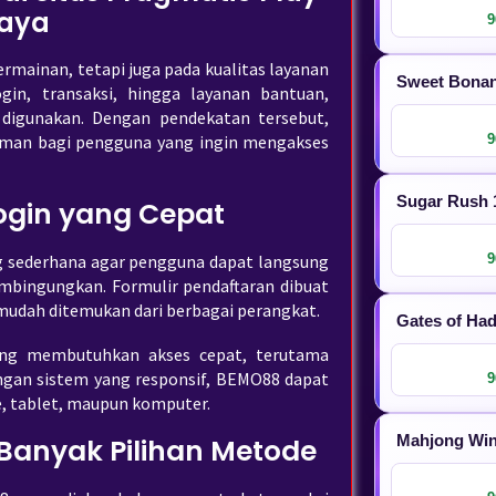
caya
9
mainan, tetapi juga pada kualitas layanan
Sweet Bonan
ogin, transaksi, hingga layanan bantuan,
 digunakan. Dengan pendekatan tersebut,
9
man bagi pengguna yang ingin mengakses
Sugar Rush 
Login yang Cepat
9
g sederhana agar pengguna dapat langsung
bingungkan. Formulir pendaftaran dibuat
mudah ditemukan dari berbagai perangkat.
Gates of Ha
ng membutuhkan akses cepat, terutama
ngan sistem yang responsif, BEMO88 dapat
9
, tablet, maupun komputer.
Mahjong Wins
Banyak Pilihan Metode