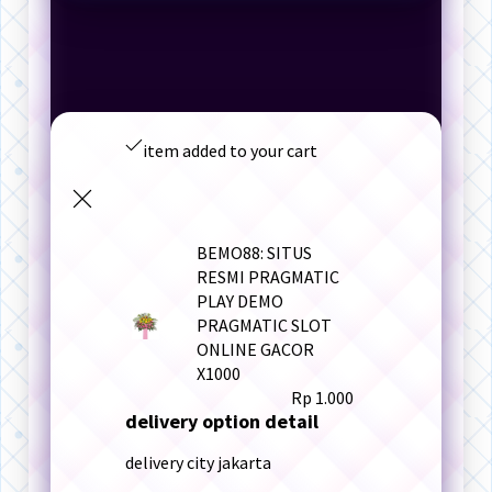
item added to your cart
BEMO88: SITUS
RESMI PRAGMATIC
PLAY DEMO
PRAGMATIC SLOT
ONLINE GACOR
X1000
Rp 1.000
delivery option detail
delivery city
jakarta