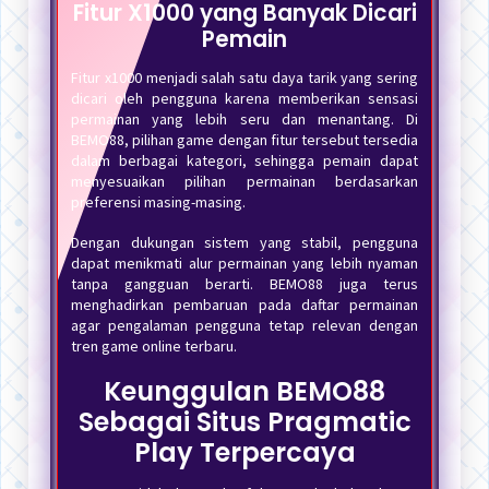
Fitur X1000 yang Banyak Dicari
Pemain
Fitur x1000 menjadi salah satu daya tarik yang sering
dicari oleh pengguna karena memberikan sensasi
permainan yang lebih seru dan menantang. Di
BEMO88, pilihan game dengan fitur tersebut tersedia
dalam berbagai kategori, sehingga pemain dapat
menyesuaikan pilihan permainan berdasarkan
preferensi masing-masing.
Dengan dukungan sistem yang stabil, pengguna
dapat menikmati alur permainan yang lebih nyaman
tanpa gangguan berarti. BEMO88 juga terus
menghadirkan pembaruan pada daftar permainan
agar pengalaman pengguna tetap relevan dengan
tren game online terbaru.
Keunggulan BEMO88
Sebagai Situs Pragmatic
Play Terpercaya