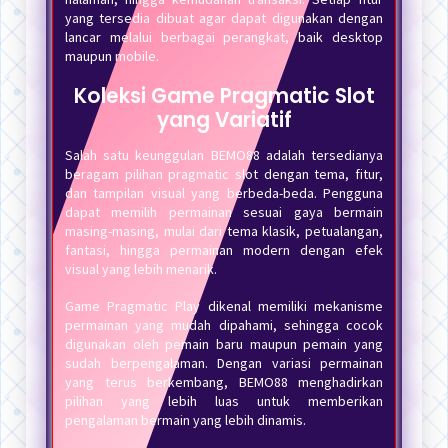
yang tersedia dibuat agar dapat digunakan dengan
lancar melalui berbagai perangkat, baik desktop
maupun mobile.
Koleksi Game Pragmatic Slot
yang Variatif
Salah satu keunggulan BEMO88 adalah tersedianya
beragam pilihan pragmatic slot dengan tema, fitur,
dan tampilan visual yang berbeda-beda. Pengguna
dapat memilih permainan sesuai gaya bermain
masing-masing, mulai dari tema klasik, petualangan,
fantasi, hingga permainan modern dengan efek
visual yang lebih menarik.
Game Pragmatic Play dikenal memiliki mekanisme
permainan yang mudah dipahami, sehingga cocok
digunakan oleh pemain baru maupun pemain yang
sudah berpengalaman. Dengan variasi permainan
yang terus berkembang, BEMO88 menghadirkan
pilihan yang lebih luas untuk memberikan
pengalaman bermain yang lebih dinamis.