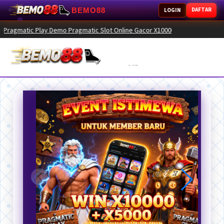
BEMO88
DAFTAR
LOGIN
Pragmatic Slot Online Gacor X1000