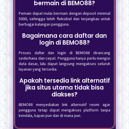
bermain di BEMO88?
Pemain dapat mulai bermain dengan deposit minimal
5000, sehingga lebih fleksibel dan terjangkau untuk
berbagai kalangan pengguna.
Bagaimana cara daftar dan
login di BEMO88?
Proses daftar dan login di BEMO88 dirancang
sederhana dan cepat. Pengguna hanya perlu mengisi
data dasar, lalu dapat langsung mengakses seluruh
layanan yang tersedia.
Apakah tersedia link alternatif
jika situs utama tidak bisa
diakses?
BEMO88 menyediakan link alternatif resmi agar
pengguna tetap dapat mengakses platform tanpa
kendala, kapan pun dan di mana pun.