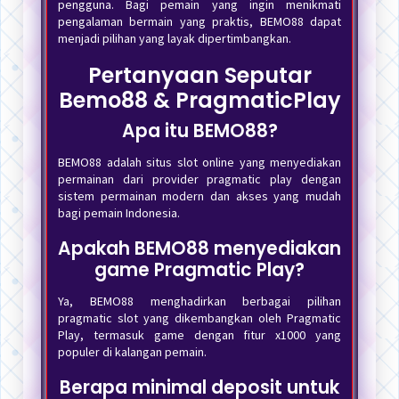
pengguna. Bagi pemain yang ingin menikmati
pengalaman bermain yang praktis, BEMO88 dapat
menjadi pilihan yang layak dipertimbangkan.
Pertanyaan Seputar
Bemo88 & PragmaticPlay
Apa itu BEMO88?
BEMO88 adalah situs slot online yang menyediakan
permainan dari provider pragmatic play dengan
sistem permainan modern dan akses yang mudah
bagi pemain Indonesia.
Apakah BEMO88 menyediakan
game Pragmatic Play?
Ya, BEMO88 menghadirkan berbagai pilihan
pragmatic slot yang dikembangkan oleh Pragmatic
Play, termasuk game dengan fitur x1000 yang
populer di kalangan pemain.
Berapa minimal deposit untuk