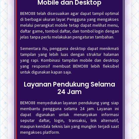
Mobile dan Desktop
BEMO88 telah disesuaikan agar dapat tampil optimal
di berbagai ukuran layar. Pengguna yang mengakses
melalui perangkat mobile tetap dapat melihat menu,
daftar game, tombol daftar, dan tombol login dengan
jelas tanpa perlu melakukan pengaturan tambahan.
Sementara itu, pengguna desktop dapat menikmati
tampilan yang lebih luas dengan struktur halaman
yang rapi. Kombinasi tampilan mobile dan desktop
yang responsif membuat BEMO88 lebih fleksibel
untuk digunakan kapan saja.
Layanan Pendukung Selama
24 Jam
BEMO88 menyediakan layanan pendukung yang siap
membantu pengguna selama 24 jam. Layanan ini
dapat digunakan untuk menanyakan informasi
seputar daftar, login, transaksi, link alternatif,
maupun kendala teknis lain yang mungkin terjadi saat
mengakses platform.