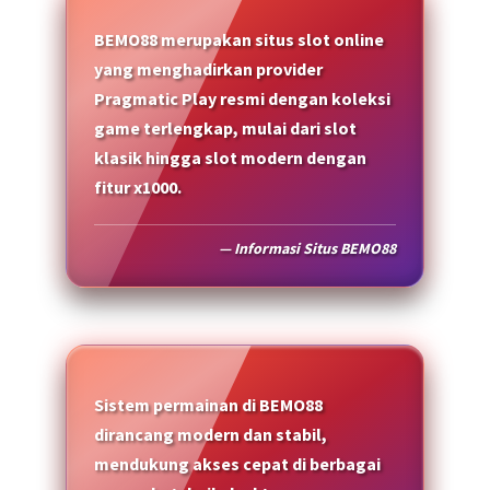
BEMO88 merupakan situs slot online
yang menghadirkan provider
Pragmatic Play resmi dengan koleksi
game terlengkap, mulai dari slot
klasik hingga slot modern dengan
fitur x1000.
— Informasi Situs BEMO88
Sistem permainan di BEMO88
dirancang modern dan stabil,
mendukung akses cepat di berbagai