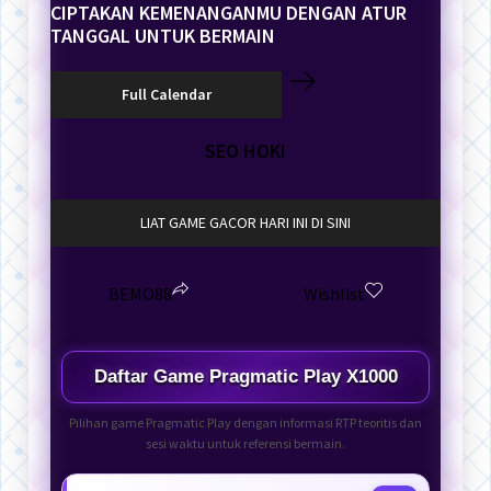
CIPTAKAN KEMENANGANMU DENGAN ATUR
TANGGAL UNTUK BERMAIN
SEO HOKI
LIAT GAME GACOR HARI INI DI SINI
BEMO88
Wishlist
Daftar Game Pragmatic Play X1000
Pilihan game Pragmatic Play dengan informasi RTP teoritis dan
sesi waktu untuk referensi bermain.