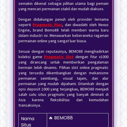
semakin dikenal sebagai pilihan utama bagi pemain
yang mencari permainan stabil dan mudah diakses.
Dengan didukungan penuh oleh provider ternama
seperti
Pragmatic Play
, dan diwadahi oleh Nexus
Engine, brand Bemo88 telah memberi warna baru
dalam industri ini. Menawarkan keberaneka ragaman
permainan online yang sangat luar biasa.
Sesuai dengan reputasinya, BEMO88 menghadirkan
koleksi game
Pragmatic Slot
dengan fitur x1000
yang dirancang untuk memberikan pengalaman
bermain lebih dinamis. Pilihan slot online pragmatic
yang tersedia dikembangkan dengan mekanisme
permainan seimbang, visual tajam, dan alur
permainan yang mudah dipahami. Ditambah dengan
opsi deposit 1000 yang terjangkau, BEMO88 menjadi
salah satu situs pragmatic yang banyak diminati di
Asia karena fleksibilitas dan kemudahan
transaksinya.
🔥 BEMO88
Nama
Situs