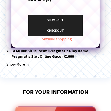
VIEW CART
CHECKOUT
Continue shopping
BEMO88: Situs Resmi Pragmatic Play Demo
Pragmatic Slot Online Gacor X1000
Show More →
FOR YOUR INFORMATION