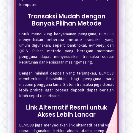
komputer.
Transaksi Mudah dengan
Banyak Pilihan Metode
Untuk mendukung kenyamanan pengguna, BEMO88
menyediakan beberapa metode transaksi yang
umum digunakan, seperti bank lokal, e-money, dan
QRIS. Pilihan metode yang beragam membuat
pengguna dapat menyesuaikan transaksi sesuai
kebutuhan dan kebiasaan masing-masing.
Dengan minimal deposit yang terjangkau, BEMO88
memberikan fleksibilitas bagi pengguna baru
maupun pengguna lama. Sistem transaksi juga dibuat
lebih praktis agar proses deposit dapat berjalan
lebih cepat dan efisien.
Link Alternatif Resmi untuk
Akses Lebih Lancar
BEMO88 juga menyediakan link alternatif resmi yang
dapat digunakan ketika akses utama mengalami