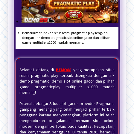
Bemo88 merupakan situs resmi pragmatic play lengkap
dengan link demo pragmatic slot online gacor dan pilihan
game multiplier x1000 mudah memang.
Selamat datang di
BEMO88
yang merupakan situs
resmi pragmatic play terbaik dilengkap dengan link
demo pragmatic, demo slot online gacor dan pilihan
game pragmaticplay multiplier x1000 mudah
memang!
Dikenal sebagai Situs slot gacor provider Pragmatic
gampang menang yang telah menjadi pilihan terbaik
pengguna karena menyenangkan, platform ini telah
menghadirkan pengalaman bermain slot online
modern dengan berfokus pada kualitas, kecepatan,
dan kenyamanan pengguna. Di tahun 2026, bemo88