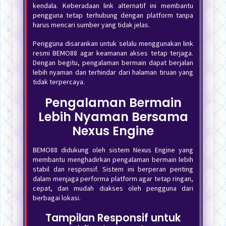
kendala. Keberadaan link alternatif ini membantu
pengguna tetap terhubung dengan platform tanpa
harus mencari sumber yang tidak jelas.
Pengguna disarankan untuk selalu menggunakan link
resmi BEMO88 agar keamanan akses tetap terjaga.
Dengan begitu, pengalaman bermain dapat berjalan
lebih nyaman dan terhindar dari halaman tiruan yang
tidak terpercaya.
Pengalaman Bermain
Lebih Nyaman Bersama
Nexus Engine
BEMO88 didukung oleh sistem Nexus Engine yang
membantu menghadirkan pengalaman bermain lebih
stabil dan responsif. Sistem ini berperan penting
dalam menjaga performa platform agar tetap ringan,
cepat, dan mudah diakses oleh pengguna dari
berbagai lokasi.
Tampilan Responsif untuk