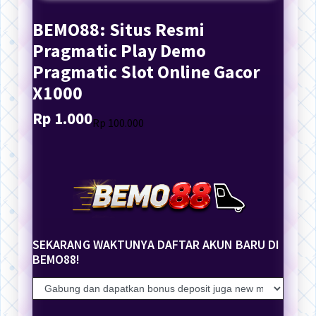
BEMO88: Situs Resmi
Pragmatic Play Demo
Pragmatic Slot Online Gacor
X1000
Rp 1.000
Translation
Translation
Rp 100.000
missing:
missing:
en.products.general.regular_price
en.products.general.sale_price
SEKARANG WAKTUNYA DAFTAR AKUN BARU DI
BEMO88!