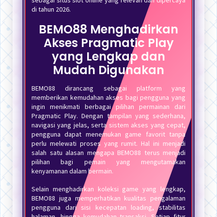
di tahun 2026.
BEMO88 Menghadirkan
Akses Pragmatic Play
yang Lengkap dan
Mudah Digunakan
BEMO88 dirancang sebagai platform yang
memberikan kemudahan akses bagi pengguna yang
ingin menikmati berbagai pilihan permainan dari
Pragmatic Play. Dengan tampilan yang sederhana,
navigasi yang jelas, serta sistem akses yang cepat,
pengguna dapat menemukan game favorit tanpa
perlu melewati proses yang rumit. Hal ini menjadi
salah satu alasan mengapa BEMO88 terus menjadi
pilihan bagi pemain yang mengutamakan
kenyamanan dalam bermain.
Selain menghadirkan koleksi game yang lengkap,
BEMO88 juga memperhatikan kualitas pengalaman
pengguna dari sisi kecepatan loading, stabilitas
halaman, hingga kemudahan transaksi. Setiap fitur