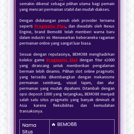
semakin dikenal sebagai pilihan utama bagi pemain
yang mencari permainan stabil dan mudah diakses.
Dengan didukungan penuh oleh provider ternama
seperti
Pragmatic Play
, dan diwadahi oleh Nexus
Engine, brand Bemo88 telah memberi warna baru
dalam industri ini. Menawarkan keberaneka ragaman
permainan online yang sangat luar biasa.
Sesuai dengan reputasinya, BEMO88 menghadirkan
koleksi game
Pragmatic Slot
dengan fitur x1000
yang dirancang untuk memberikan pengalaman
bermain lebih dinamis. Pilihan slot online pragmatic
yang tersedia dikembangkan dengan mekanisme
permainan seimbang, visual tajam, dan alur
permainan yang mudah dipahami. Ditambah dengan
opsi deposit 1000 yang terjangkau, BEMO88 menjadi
salah satu situs pragmatic yang banyak diminati di
Asia karena fleksibilitas dan kemudahan
transaksinya.
🔥 BEMO88
Nama
Situs