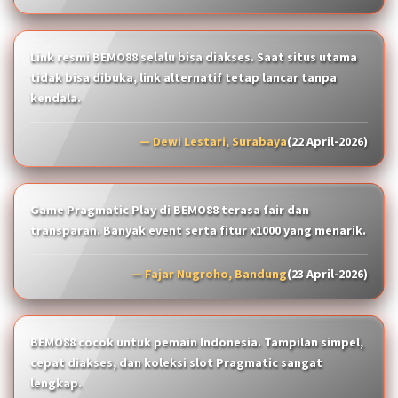
Link resmi BEMO88 selalu bisa diakses. Saat situs utama
tidak bisa dibuka, link alternatif tetap lancar tanpa
kendala.
— Dewi Lestari, Surabaya
(22 April-2026)
Game Pragmatic Play di BEMO88 terasa fair dan
transparan. Banyak event serta fitur x1000 yang menarik.
— Fajar Nugroho, Bandung
(23 April-2026)
BEMO88 cocok untuk pemain Indonesia. Tampilan simpel,
cepat diakses, dan koleksi slot Pragmatic sangat
lengkap.