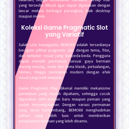
yang tersedia dibuat agar dapat digunakan dengan
lancar melalui berbagai perangkat, baik desktop
maupun mobile.
Koleksi Game Pragmatic Slot
yang Variatif
Salah satu keunggulan BEMO88 adalah tersedianya
beragam pilihan pragmatic slot dengan tema, fitur,
dan tampilan visual yang berbeda-beda. Pengguna
dapat memilih permainan sesuai gaya bermain
masing-masing, mulai dari tema klasik, petualangan,
fantasi, hingga permainan modern dengan efek
visual yang lebih menarik.
Game Pragmatic Play dikenal memiliki mekanisme
permainan yang mudah dipahami, sehingga cocok
digunakan oleh pemain baru maupun pemain yang
sudah berpengalaman. Dengan variasi permainan
yang terus berkembang, BEMO88 menghadirkan
pilihan yang lebih luas untuk memberikan
pengalaman bermain yang lebih dinamis.