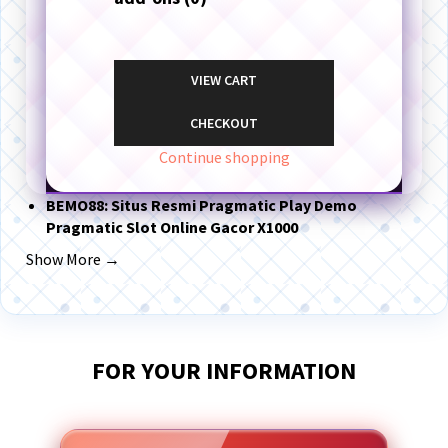
VIEW CART
CHECKOUT
Continue shopping
BEMO88: Situs Resmi Pragmatic Play Demo
Pragmatic Slot Online Gacor X1000
Show More →
FOR YOUR INFORMATION