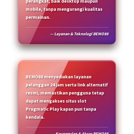
perangkat, baik desktop maupun
mobile, tanpa mengurangi kualitas
permainan.
— Layanan & Teknologi BEMO88
BEMO88 menyediakan layanan
pelanggan 24 jam serta link alternatif
resmi, memastikan pengguna tetap
dapat mengakses situs slot
Pragmatic Play kapan pun tanpa
kendala.
— Keunggulan & Akses BEMO88