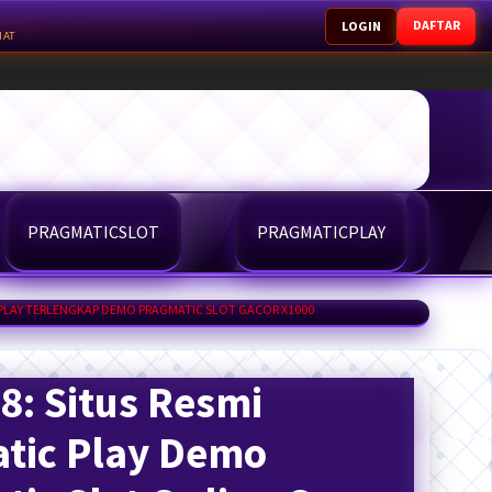
DAFTAR
LOGIN
HAT
PRAGMATICSLOT
PRAGMATICPLAY
 PLAY TERLENGKAP DEMO PRAGMATIC SLOT GACOR X1000
: Situs Resmi
tic Play Demo