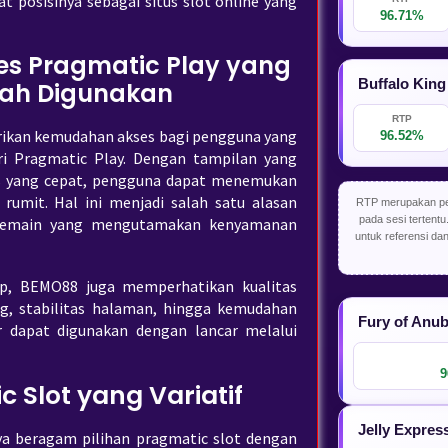
posisinya sebagai situs slot online yang
96.71%
s Pragmatic Play yang
Buffalo Kin
ah Digunakan
RTP
ikan kemudahan akses bagi pengguna yang
96.52%
ri Pragmatic Play. Dengan tampilan yang
ses yang cepat, pengguna dapat menemukan
rumit. Hal ini menjadi salah satu alasan
RTP merupakan per
pada sesi tertent
 pemain yang mengutamakan kenyamanan
untuk referensi d
ap, BEMO88 juga memperhatikan kualitas
ng, stabilitas halaman, hingga kemudahan
Fury of Anub
ar dapat digunakan dengan lancar melalui
9
 Slot yang Variatif
Jelly Expres
ya beragam pilihan pragmatic slot dengan