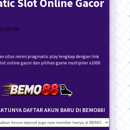
tic Slot Online Gacor
Rp 100.000
al.regular_price
al.sale_price
 situs resmi pragmatic play lengkap dengan link
ot online gacor dan pilihan game multiplier x1000
KTUNYA DAFTAR AKUN BARU DI BEMO88!