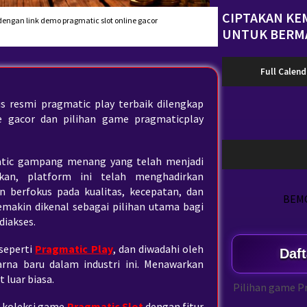
CIPTAKAN K
engan link demo pragmatic slot online gacor
UNTUK BERM
 resmi pragmatic play terbaik dilengkap
e gacor dan pilihan game pragmaticplay
gmatic gampang menang yang telah menjadi
kan, platform ini telah menghadirkan
 berfokus pada kualitas, kecepatan, dan
BEM
makin dikenal sebagai pilihan utama bagi
diakses.
seperti
Pragmatic Play
, dan diwadahi oleh
Daf
na baru dalam industri ini. Menawarkan
luar biasa.
Pilihan game Pr
 koleksi game
Pragmatic Slot
dengan fitur