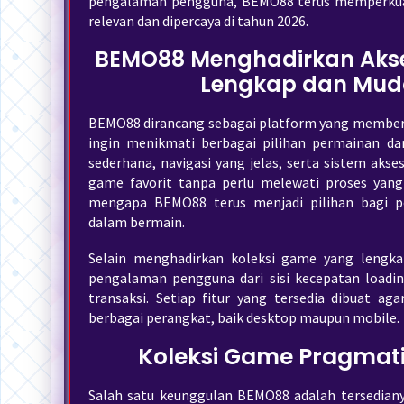
pengalaman pengguna, BEMO88 terus memperkuat 
relevan dan dipercaya di tahun 2026.
BEMO88 Menghadirkan Akse
Lengkap dan Mud
BEMO88 dirancang sebagai platform yang member
ingin menikmati berbagai pilihan permainan da
sederhana, navigasi yang jelas, serta sistem ak
game favorit tanpa perlu melewati proses yang 
mengapa BEMO88 terus menjadi pilihan bagi
dalam bermain.
Selain menghadirkan koleksi game yang lengk
pengalaman pengguna dari sisi kecepatan loadi
transaksi. Setiap fitur yang tersedia dibuat ag
berbagai perangkat, baik desktop maupun mobile.
Koleksi Game Pragmatic
Salah satu keunggulan BEMO88 adalah tersedian