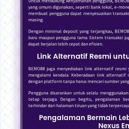
Untuk mendukung kenyamanan pengguna, BEMO88
yang umum digunakan, seperti bank lokal, e-mone
membuat pengguna dapat menyesuaikan transaksi
masing.
Dengan minimal deposit yang terjangkau, BEMO8
baru maupun pengguna lama. Sistem transaksi juga
dapat berjalan lebih cepat dan efisien.
Link Alternatif Resmi unt
BEMO88 juga menyediakan link alternatif resmi
mengalami kendala. Keberadaan link alternati
dengan platform tanpa harus mencari sumber yang 
Pengguna disarankan untuk selalu menggunakan
tetap terjaga. Dengan begitu, pengalaman be
terhindar dari halaman tiruan yang tidak terpercay
Pengalaman Bermain Le
Nexus E