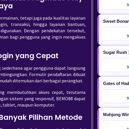
caya
9
mainan, tetapi juga pada kualitas layanan
Sweet Bonan
ogin, transaksi, hingga layanan bantuan,
 digunakan. Dengan pendekatan tersebut,
9
man bagi pengguna yang ingin mengakses
Sugar Rush 
Login yang Cepat
9
g sederhana agar pengguna dapat langsung
bingungkan. Formulir pendaftaran dibuat
mudah ditemukan dari berbagai perangkat.
Gates of Ha
ng membutuhkan akses cepat, terutama
ngan sistem yang responsif, BEMO88 dapat
9
, tablet, maupun komputer.
Mahjong Wins
Banyak Pilihan Metode