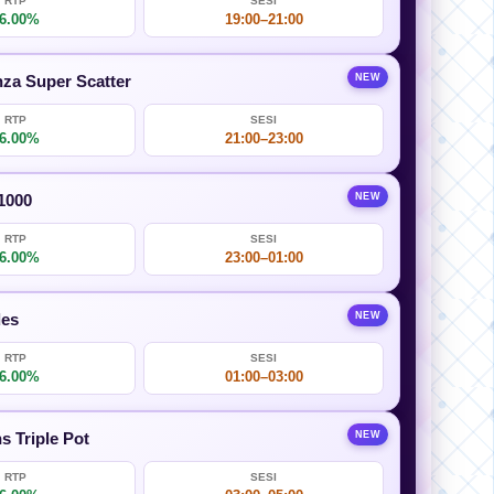
RTP
SESI
6.00%
19:00–21:00
za Super Scatter
NEW
RTP
SESI
6.00%
21:00–23:00
1000
NEW
RTP
SESI
6.00%
23:00–01:00
des
NEW
RTP
SESI
6.00%
01:00–03:00
 Triple Pot
NEW
RTP
SESI