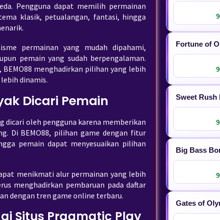
-beda. Pengguna dapat memilih permainan
ema klasik, petualangan, fantasi, hingga
9
enarik.
Fortune of 
nisme permainan yang mudah dipahami,
aupun pemain yang sudah berpengalaman.
, BEMO88 menghadirkan pilihan yang lebih
9
lebih dinamis.
yak Dicari Pemain
Sweet Rush
ring dicari oleh pengguna karena memberikan
9
ng. Di BEMO88, pilihan game dengan fitur
hingga pemain dapat menyesuaikan pilihan
Big Bass Bo
.
apat menikmati alur permainan yang lebih
9
erus menghadirkan pembaruan pada daftar
n dengan tren game online terbaru.
Gates of Ol
i Situs Pragmatic Play