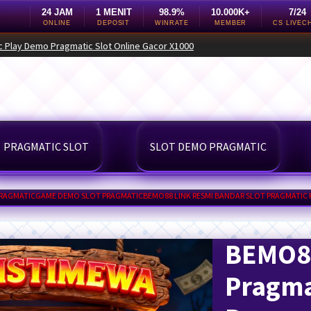
24 JAM
1 MENIT
98.9%
10.000K+
7/24
ONLINE
DEPOSIT
WINRATE
MEMBER
CS LIVEC
0
PRAGMATIC SLOT
SLOT DEMO PRAGMATIC
PRAGMATIC
GAME DEMO SLOT PRAGMATIC
BEMO88 LINK RESMI BANDAR SLOT PRAGMATIC
BEMO88
Pragma