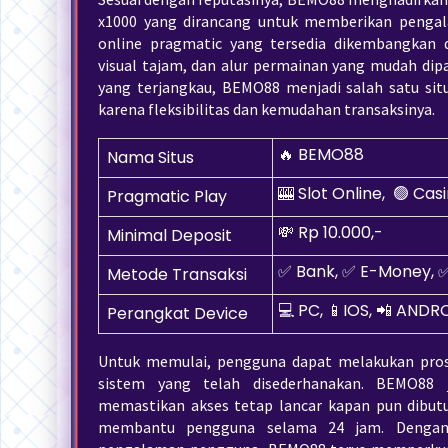
x1000 yang dirancang untuk memberikan pengala
online pragmatic yang tersedia dikembangkan
visual tajam, dan alur permainan yang mudah dip
yang terjangkau, BEMO88 menjadi salah satu situ
karena fleksibilitas dan kemudahan transaksinya.
🔥 BEMO88
Nama Situs
🎰 Slot Online, 🟢 Ca
Pragmatic Play
💸 Rp 10.000,-
Minimal Deposit
✅ Bank, ✅ E-Money, ✅
Metode Transaksi
💻 PC, 📱IOS, 📲 ANDR
Perangkat Device
Untuk memulai, pengguna dapat melakukan prose
sistem yang telah disederhanakan. BEMO88 j
memastikan akses tetap lancar kapan pun dibut
membantu pengguna selama 24 jam. Dengan 