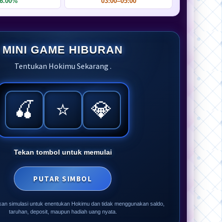
6.00%
03:00–05:00
MINI GAME HIBURAN
Tentukan Hokimu Sekarang .
🍒
⭐
💎
Tekan tombol untuk memulai
PUTAR SIMBOL
akan simulasi untuk enentukan Hokimu dan tidak menggunakan saldo,
taruhan, deposit, maupun hadiah uang nyata.