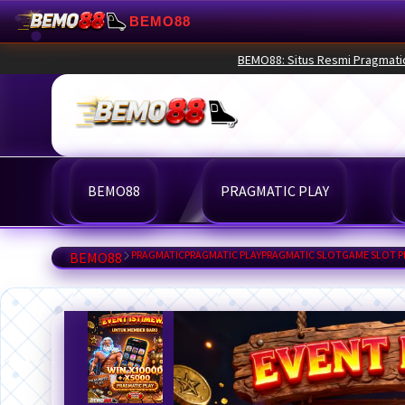
BEMO88
EMO88: Situs Resmi Pragmatic Play Demo Pragmatic Slot Online Gacor X100
BEMO88
PRAGMATIC PLAY
PRAGMATIC
PRAGMATIC PLAY
PRAGMATIC SLOT
GAME SLOT 
BEMO88