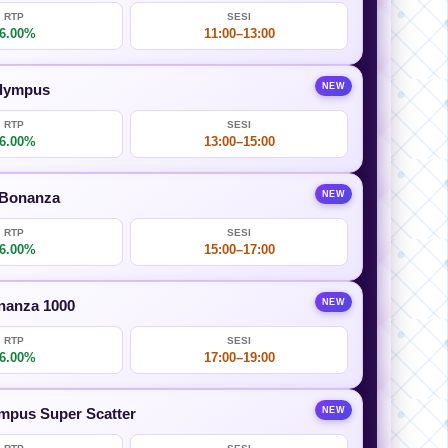
RTP
SESI
6.00%
11:00–13:00
Olympus
NEW
RTP
SESI
6.00%
13:00–15:00
 Bonanza
NEW
RTP
SESI
6.00%
15:00–17:00
nanza 1000
NEW
RTP
SESI
6.00%
17:00–19:00
ympus Super Scatter
NEW