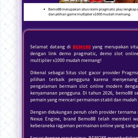
Bemo88 merupakan situs resmi pragmatic play lengkap d
dan pilihan game multiplier x1000 mudah memang.
Selamat datang di
BEMO88
yang merupakan situs
dengan link demo pragmatic, demo slot onlin
multiplier x1000 mudah memang!
Dikenal sebagai Situs slot gacor provider Pra
pilihan terbaik pengguna karena menyenang
pengalaman bermain slot online modern dengan
kenyamanan pengguna. Di tahun 2026, bemo88 se
pemain yang mencari permainan stabil dan mudah 
Dengan didukungan penuh oleh provider ternama 
Nexus Engine, brand Bemo88 telah memberi war
keberaneka ragaman permainan online yang sangat 
Sesuai dengan reputasinya, BEMO88 menghadirkan