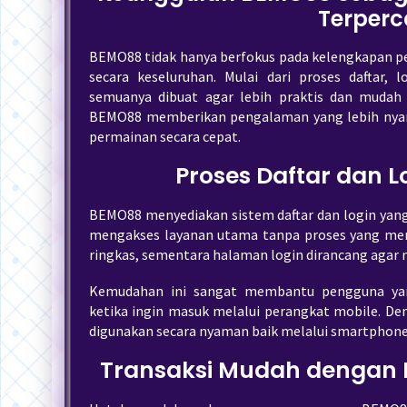
Terper
BEMO88 tidak hanya berfokus pada kelengkapan per
secara keseluruhan. Mulai dari proses daftar, l
semuanya dibuat agar lebih praktis dan mudah
BEMO88 memberikan pengalaman yang lebih nya
permainan secara cepat.
Proses Daftar dan 
BEMO88 menyediakan sistem daftar dan login yan
mengakses layanan utama tanpa proses yang mem
ringkas, sementara halaman login dirancang agar 
Kemudahan ini sangat membantu pengguna ya
ketika ingin masuk melalui perangkat mobile. De
digunakan secara nyaman baik melalui smartphone
Transaksi Mudah dengan 