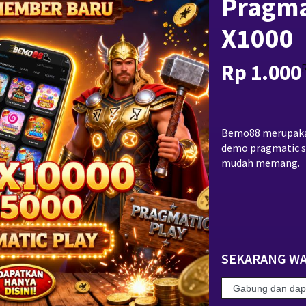
Pragma
X1000
Rp 1.000
Translation
Translation
missing:
missing:
en.products.gener
en.products.gener
Bemo88 merupakan
demo pragmatic sl
mudah memang.
SEKARANG WA