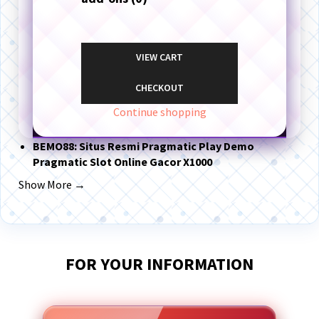
VIEW CART
CHECKOUT
Continue shopping
BEMO88: Situs Resmi Pragmatic Play Demo
Pragmatic Slot Online Gacor X1000
Show More →
FOR YOUR INFORMATION