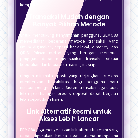
komputer.
Transaksi Mudah dengan
Banyak Pilihan Metode
Untuk mendukung kenyamanan pengguna, BEMO88
menyediakan beberapa metode transaksi yang
umum digunakan, seperti bank lokal, e-money, dan
QRIS. Pilihan metode yang beragam membuat
pengguna dapat menyesuaikan transaksi sesuai
kebutuhan dan kebiasaan masing-masing.
Dengan minimal deposit yang terjangkau, BEMO88
memberikan fleksibilitas bagi pengguna baru
maupun pengguna lama. Sistem transaksi juga dibuat
lebih praktis agar proses deposit dapat berjalan
lebih cepat dan efisien.
Link Alternatif Resmi untuk
Akses Lebih Lancar
BEMO88 juga menyediakan link alternatif resmi yang
dapat digunakan ketika akses utama mengalami