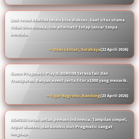
Link resmi BEMO88 selalu bisa diakses. Saat situs utama
tidak bisa dibuka, link alternatif tetap lancar tanpa
kendala.
— Dewi Lestari, Surabaya
(22 April-2026)
Game Pragmatic Play di BEMO88 terasa fair dan
transparan. Banyak event serta fitur x1000 yang menarik.
— Fajar Nugroho, Bandung
(23 April-2026)
BEMO88 cocok untuk pemain Indonesia. Tampilan simpel,
cepat diakses, dan koleksi slot Pragmatic sangat
lengkap.