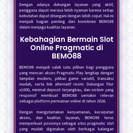
Dengan adanya dukungan layanan yang aktif,
pengguna dapat merasa lebih nyaman karena setiap
kebutuhan dapat ditangani dengan lebih cepat. Hal ini
menjadi bagian penting dari komitmen BEMO88
dalam menjaga kualitas layanan.
Kebahagian Bermain Slot
Online Pragmatic di
BEMO88
BEMO88 menjadi salah satu pilihan bagi pengguna
yang mencari akses Pragmatic Play lengkap dengan
tampilan modern, pilihan game variatif, transaksi
mudah, serta link alternatif resmi. Dukungan fitur
x1000, minimal deposit terjangkau, dan sistem yang
responsif membuat BEMO88 semakin relevan
sebagai platform permainan online di tahun 2026.
Dengan mengutamakan kenyamanan, kecepatan
akses, dan kualitas layanan, BEMO88 terus
memperkuat posisinya sebagai situs pragmatic slot
yang mudah digunakan oleh berbagai kalangan