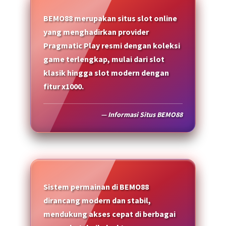
BEMO88 merupakan situs slot online
yang menghadirkan provider
Pragmatic Play resmi dengan koleksi
game terlengkap, mulai dari slot
klasik hingga slot modern dengan
fitur x1000.
— Informasi Situs BEMO88
Sistem permainan di BEMO88
dirancang modern dan stabil,
mendukung akses cepat di berbagai