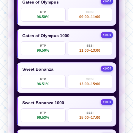
Gates of Olympus
X1000
RTP
SESI
96.50%
09:00–11:00
Gates of Olympus 1000
X1000
RTP
SESI
96.50%
11:00–13:00
Sweet Bonanza
X1000
RTP
SESI
96.51%
13:00–15:00
Sweet Bonanza 1000
X1000
RTP
SESI
96.53%
15:00–17:00