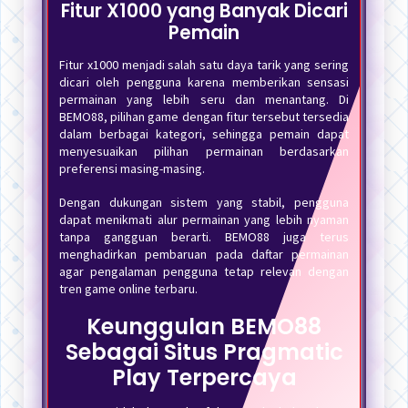
Fitur X1000 yang Banyak Dicari
Pemain
Fitur x1000 menjadi salah satu daya tarik yang sering
dicari oleh pengguna karena memberikan sensasi
permainan yang lebih seru dan menantang. Di
BEMO88, pilihan game dengan fitur tersebut tersedia
dalam berbagai kategori, sehingga pemain dapat
menyesuaikan pilihan permainan berdasarkan
preferensi masing-masing.
Dengan dukungan sistem yang stabil, pengguna
dapat menikmati alur permainan yang lebih nyaman
tanpa gangguan berarti. BEMO88 juga terus
menghadirkan pembaruan pada daftar permainan
agar pengalaman pengguna tetap relevan dengan
tren game online terbaru.
Keunggulan BEMO88
Sebagai Situs Pragmatic
Play Terpercaya