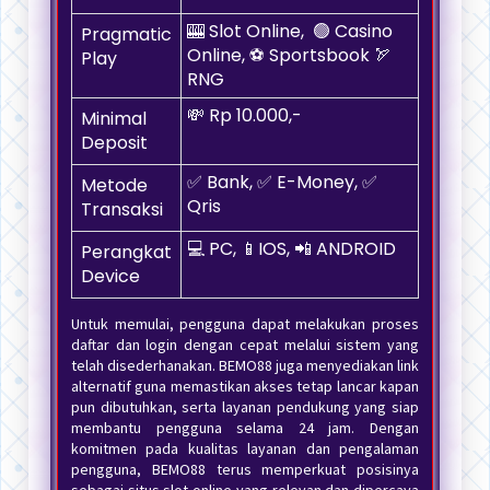
🎰 Slot Online, 🟢 Casino
Pragmatic
Online, ⚽ Sportsbook 🏹
Play
RNG
💸 Rp 10.000,-
Minimal
Deposit
✅ Bank, ✅ E-Money, ✅
Metode
Qris
Transaksi
💻 PC, 📱IOS, 📲 ANDROID
Perangkat
Device
Untuk memulai, pengguna dapat melakukan proses
daftar dan login dengan cepat melalui sistem yang
telah disederhanakan. BEMO88 juga menyediakan link
alternatif guna memastikan akses tetap lancar kapan
pun dibutuhkan, serta layanan pendukung yang siap
membantu pengguna selama 24 jam. Dengan
komitmen pada kualitas layanan dan pengalaman
pengguna, BEMO88 terus memperkuat posisinya
sebagai situs slot online yang relevan dan dipercaya