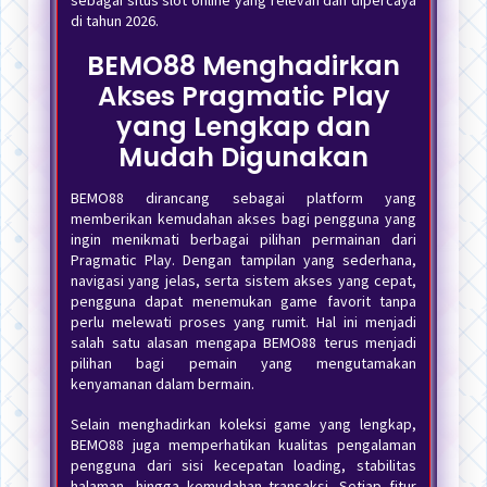
di tahun 2026.
BEMO88 Menghadirkan
Akses Pragmatic Play
yang Lengkap dan
Mudah Digunakan
BEMO88 dirancang sebagai platform yang
memberikan kemudahan akses bagi pengguna yang
ingin menikmati berbagai pilihan permainan dari
Pragmatic Play. Dengan tampilan yang sederhana,
navigasi yang jelas, serta sistem akses yang cepat,
pengguna dapat menemukan game favorit tanpa
perlu melewati proses yang rumit. Hal ini menjadi
salah satu alasan mengapa BEMO88 terus menjadi
pilihan bagi pemain yang mengutamakan
kenyamanan dalam bermain.
Selain menghadirkan koleksi game yang lengkap,
BEMO88 juga memperhatikan kualitas pengalaman
pengguna dari sisi kecepatan loading, stabilitas
halaman, hingga kemudahan transaksi. Setiap fitur