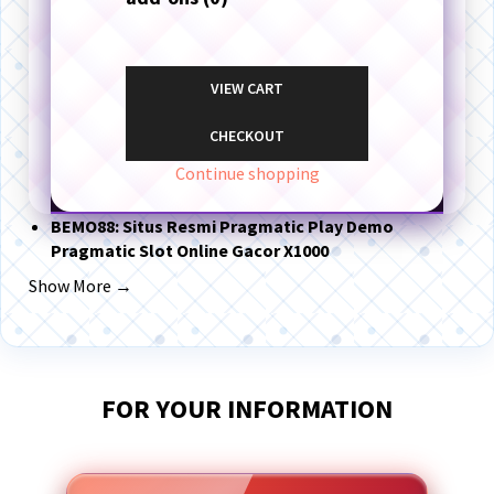
VIEW CART
CHECKOUT
Continue shopping
BEMO88: Situs Resmi Pragmatic Play Demo
Pragmatic Slot Online Gacor X1000
Show More →
FOR YOUR INFORMATION