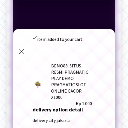
item added to your cart
BEMO88: SITUS
RESMI PRAGMATIC
PLAY DEMO
PRAGMATIC SLOT
ONLINE GACOR
X1000
Rp 1.000
delivery option detail
delivery city
jakarta