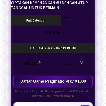
CIPTAKAN KEMENANGANMU DENGAN ATUR
TANGGAL UNTUK BERMAIN
SEO HOKI
LIAT GAME GACOR HARI INI DI SINI
BEMO88
Wishlist
Daftar Game Pragmatic Play X1000
Pilihan game Pragmatic Play dengan informasi RTP teoritis dan
sesi waktu untuk referensi bermain.