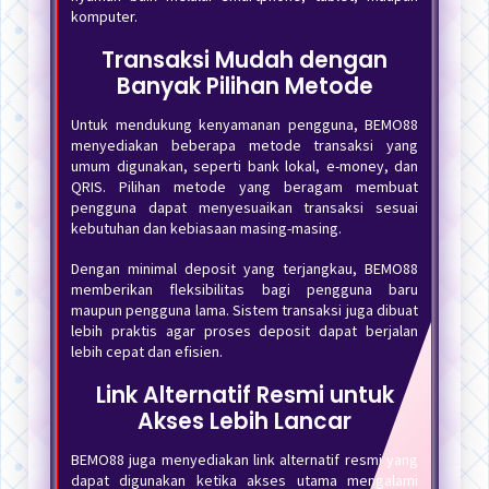
komputer.
Transaksi Mudah dengan
Banyak Pilihan Metode
Untuk mendukung kenyamanan pengguna, BEMO88
menyediakan beberapa metode transaksi yang
umum digunakan, seperti bank lokal, e-money, dan
QRIS. Pilihan metode yang beragam membuat
pengguna dapat menyesuaikan transaksi sesuai
kebutuhan dan kebiasaan masing-masing.
Dengan minimal deposit yang terjangkau, BEMO88
memberikan fleksibilitas bagi pengguna baru
maupun pengguna lama. Sistem transaksi juga dibuat
lebih praktis agar proses deposit dapat berjalan
lebih cepat dan efisien.
Link Alternatif Resmi untuk
Akses Lebih Lancar
BEMO88 juga menyediakan link alternatif resmi yang
dapat digunakan ketika akses utama mengalami