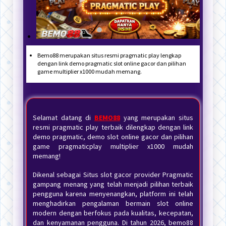
Bemo88 merupakan situs resmi pragmatic play lengkap
dengan link demo pragmatic slot online gacor dan pilihan
game multiplier x1000 mudah memang.
Selamat datang di
BEMO88
yang merupakan situs
resmi pragmatic play terbaik dilengkap dengan link
demo pragmatic, demo slot online gacor dan pilihan
game pragmaticplay multiplier x1000 mudah
memang!
Dikenal sebagai Situs slot gacor provider Pragmatic
gampang menang yang telah menjadi pilihan terbaik
pengguna karena menyenangkan, platform ini telah
menghadirkan pengalaman bermain slot online
modern dengan berfokus pada kualitas, kecepatan,
dan kenyamanan pengguna. Di tahun 2026, bemo88