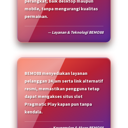
perangkat, baik desktop maupun
mobile, tanpa mengurangi kualitas
permainan.
— Layanan & Teknologi BEMO88
BEMO88 menyediakan layanan
pelanggan 24 jam serta link alternatif
resmi, memastikan pengguna tetap
dapat mengakses situs slot
Pragmatic Play kapan pun tanpa
kendala.
— Keunggulan & Akses BEMO88