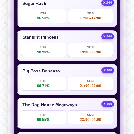
Sugar Rush
X1000
RTP
SESI
96.50%
17:00–19:00
Starlight Princess
X1000
RTP
SESI
96.50%
19:00–21:00
Big Bass Bonanza
X1000
RTP
SESI
96.71%
21:00–23:00
The Dog House Megaways
X1000
RTP
SESI
96.55%
23:00–01:00