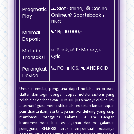
🎰 Slot Online, 🟢 Casino
Pragmatic
Online, ⚽ Sportsbook 🏹
Play
RNG
💸 Rp 10.000,-
Minimal
Deposit
✅ Bank, ✅ E-Money, ✅
Metode
Qris
Transaksi
💻 PC, 📱IOS, 📲 ANDROID
Perangkat
Device
Untuk memulai, pengguna dapat melakukan proses
daftar dan login dengan cepat melalui sistem yang
telah disederhanakan. BEMO88 juga menyediakan link
alternatif guna memastikan akses tetap lancar kapan
pun dibutuhkan, serta layanan pendukung yang siap
membantu pengguna selama 24 jam. Dengan
komitmen pada kualitas layanan dan pengalaman
pengguna, BEMO88 terus memperkuat posisinya
sebagai situs slot online yang relevan dan dipercaya