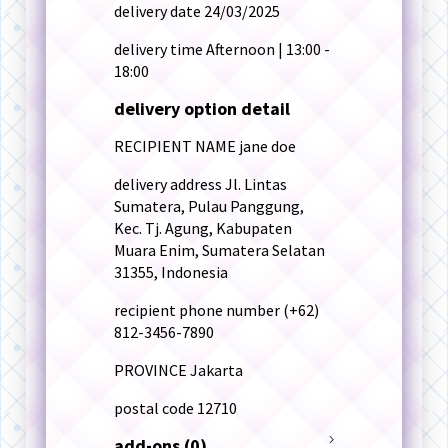
delivery date
24/03/2025
delivery time
Afternoon | 13:00 -
18:00
delivery option detail
RECIPIENT NAME
jane doe
delivery address
Jl. Lintas
Sumatera, Pulau Panggung,
Kec. Tj. Agung, Kabupaten
Muara Enim, Sumatera Selatan
31355, Indonesia
recipient phone number
(+62)
812-3456-7890
PROVINCE
Jakarta
postal code
12710
add-ons (0)