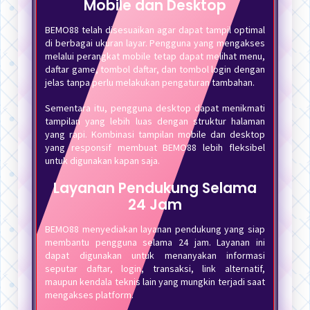
Mobile dan Desktop
BEMO88 telah disesuaikan agar dapat tampil optimal
di berbagai ukuran layar. Pengguna yang mengakses
melalui perangkat mobile tetap dapat melihat menu,
daftar game, tombol daftar, dan tombol login dengan
jelas tanpa perlu melakukan pengaturan tambahan.
Sementara itu, pengguna desktop dapat menikmati
tampilan yang lebih luas dengan struktur halaman
yang rapi. Kombinasi tampilan mobile dan desktop
yang responsif membuat BEMO88 lebih fleksibel
untuk digunakan kapan saja.
Layanan Pendukung Selama
24 Jam
BEMO88 menyediakan layanan pendukung yang siap
membantu pengguna selama 24 jam. Layanan ini
dapat digunakan untuk menanyakan informasi
seputar daftar, login, transaksi, link alternatif,
maupun kendala teknis lain yang mungkin terjadi saat
mengakses platform.