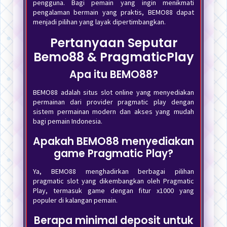
pengguna. Bagi pemain yang ingin menikmati
pengalaman bermain yang praktis, BEMO88 dapat
menjadi pilihan yang layak dipertimbangkan.
Pertanyaan Seputar
Bemo88 & PragmaticPlay
Apa itu BEMO88?
BEMO88 adalah situs slot online yang menyediakan
permainan dari provider pragmatic play dengan
sistem permainan modern dan akses yang mudah
bagi pemain Indonesia.
Apakah BEMO88 menyediakan
game Pragmatic Play?
Ya, BEMO88 menghadirkan berbagai pilihan
pragmatic slot yang dikembangkan oleh Pragmatic
Play, termasuk game dengan fitur x1000 yang
populer di kalangan pemain.
Berapa minimal deposit untuk