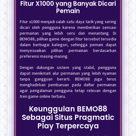
Fitur X1000 yang Banyak Dicari
Pemain
Fitur x1000 menjadi salah satu daya tarik yang sering
dicari oleh pengguna karena memberikan sensasi
permainan yang lebih seru dan menantang. Di
BEMO88, pilihan game dengan fitur tersebut tersedia
dalam berbagai kategori, sehingga pemain dapat
menyesuaikan pilihan permainan berdasarkan
preferensi masing-masing.
Dengan dukungan sistem yang stabil, pengguna
dapat menikmati alur permainan yang lebih nyaman
tanpa gangguan berarti. BEMO88 juga terus
menghadirkan pembaruan pada daftar permainan
agar pengalaman pengguna tetap relevan dengan
tren game online terbaru.
Keunggulan BEMO88
Sebagai Situs Pragmatic
Play Terpercaya