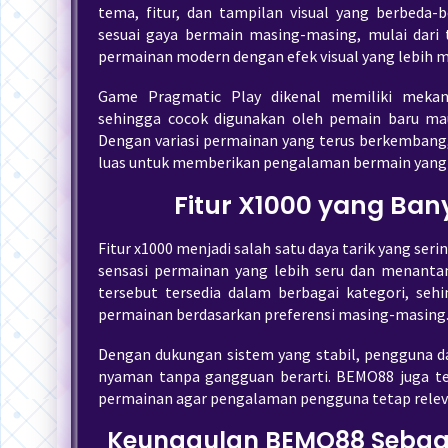
tema, fitur, dan tampilan visual yang berbeda
sesuai gaya bermain masing-masing, mulai dari t
permainan modern dengan efek visual yang lebih m
Game Pragmatic Play dikenal memiliki meka
sehingga cocok digunakan oleh pemain baru m
Dengan variasi permainan yang terus berkembang
luas untuk memberikan pengalaman bermain yang 
Fitur X1000 yang Ban
Fitur x1000 menjadi salah satu daya tarik yang se
sensasi permainan yang lebih seru dan menanta
tersebut tersedia dalam berbagai kategori, se
permainan berdasarkan preferensi masing-masing
Dengan dukungan sistem yang stabil, pengguna d
nyaman tanpa gangguan berarti. BEMO88 juga t
permainan agar pengalaman pengguna tetap releva
Keunggulan BEMO88 Sebaga