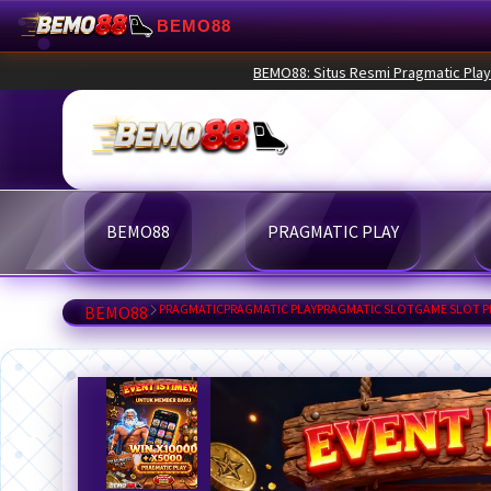
BEMO88
88: Situs Resmi Pragmatic Play Demo Pragmatic Slot Online Gacor X1000
BEMO88
PRAGMATIC PLAY
PRAGMATIC
PRAGMATIC PLAY
PRAGMATIC SLOT
GAME SLOT 
BEMO88