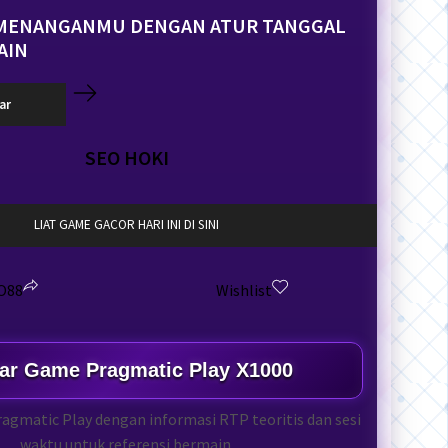
EMENANGANMU DENGAN ATUR TANGGAL
AIN
SEO HOKI
LIAT GAME GACOR HARI INI DI SINI
O88
Wishlist
tar Game Pragmatic Play X1000
agmatic Play dengan informasi RTP teoritis dan sesi
waktu untuk referensi bermain.