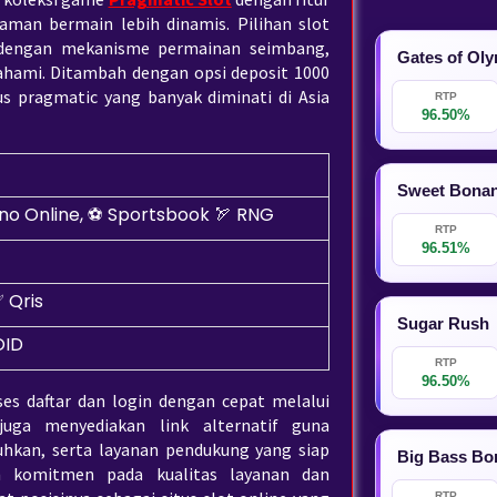
man bermain lebih dinamis. Pilihan slot
 dengan mekanisme permainan seimbang,
Gates of Ol
ahami. Ditambah dengan opsi deposit 1000
s pragmatic yang banyak diminati di Asia
RTP
96.50%
Sweet Bona
sino Online, ⚽ Sportsbook 🏹 RNG
RTP
96.51%
 Qris
Sugar Rush
OID
RTP
96.50%
s daftar dan login dengan cepat melalui
uga menyediakan link alternatif guna
uhkan, serta layanan pendukung yang siap
Big Bass Bo
komitmen pada kualitas layanan dan
RTP