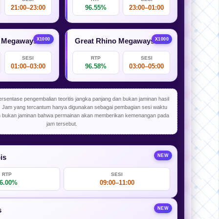
21:00–23:00
96.55%
23:00–01:00
g Megaways
X1000
Great Rhino Megaways
X1000
SESI
RTP
SESI
01:00–03:00
96.58%
03:00–05:00
sentase pengembalian teoritis jangka panjang dan bukan jaminan hasil
u. Jam yang tercantum hanya digunakan sebagai pembagian sesi waktu
an bukan jaminan bahwa permainan akan memberikan kemenangan pada
jam tersebut.
is
NEW
RTP
SESI
6.00%
09:00–11:00
s
NEW