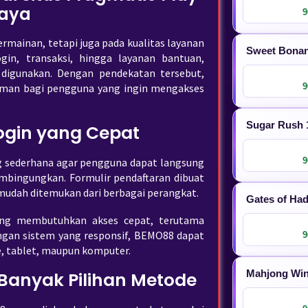
caya
9
mainan, tetapi juga pada kualitas layanan
Sweet Bonan
ogin, transaksi, hingga layanan bantuan,
 digunakan. Dengan pendekatan tersebut,
9
man bagi pengguna yang ingin mengakses
Sugar Rush 
Login yang Cepat
9
g sederhana agar pengguna dapat langsung
bingungkan. Formulir pendaftaran dibuat
mudah ditemukan dari berbagai perangkat.
Gates of Ha
ng membutuhkan akses cepat, terutama
ngan sistem yang responsif, BEMO88 dapat
9
, tablet, maupun komputer.
Mahjong Wins
Banyak Pilihan Metode