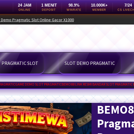
24 JAM
1 MENIT
98.9%
10.000K+
7/24
ONLINE
DEPOSIT
WINRATE
MEMBER
CS LIVEC
PRAGMATIC SLOT
SLOT DEMO PRAGMATIC
PRAGMATIC
GAME DEMO SLOT PRAGMATIC
BEMO88 LINK RESMI BANDAR SLOT PRAGMATIC
BEMO88
Pragma