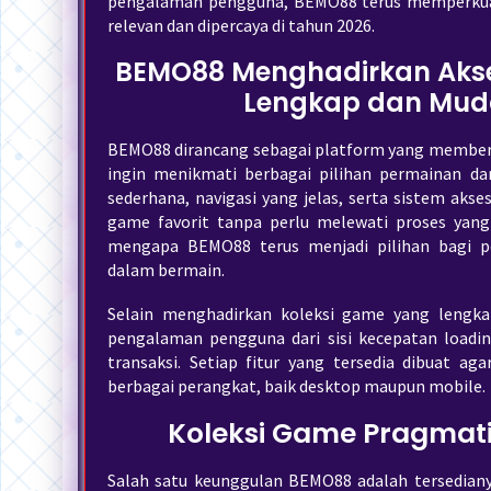
pengalaman pengguna, BEMO88 terus memperkuat 
relevan dan dipercaya di tahun 2026.
BEMO88 Menghadirkan Akse
Lengkap dan Mud
BEMO88 dirancang sebagai platform yang member
ingin menikmati berbagai pilihan permainan da
sederhana, navigasi yang jelas, serta sistem ak
game favorit tanpa perlu melewati proses yang 
mengapa BEMO88 terus menjadi pilihan bagi
dalam bermain.
Selain menghadirkan koleksi game yang lengk
pengalaman pengguna dari sisi kecepatan loadi
transaksi. Setiap fitur yang tersedia dibuat ag
berbagai perangkat, baik desktop maupun mobile.
Koleksi Game Pragmatic
Salah satu keunggulan BEMO88 adalah tersedian