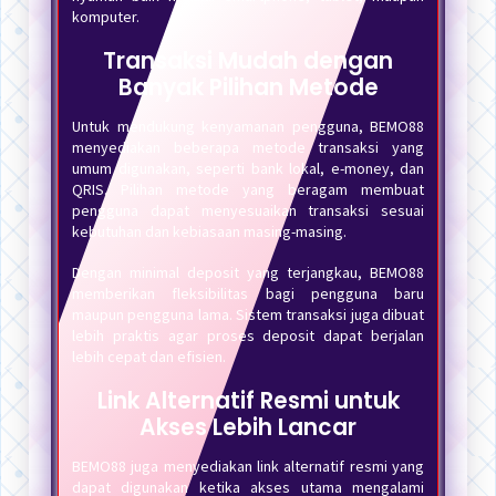
komputer.
Transaksi Mudah dengan
Banyak Pilihan Metode
Untuk mendukung kenyamanan pengguna, BEMO88
menyediakan beberapa metode transaksi yang
umum digunakan, seperti bank lokal, e-money, dan
QRIS. Pilihan metode yang beragam membuat
pengguna dapat menyesuaikan transaksi sesuai
kebutuhan dan kebiasaan masing-masing.
Dengan minimal deposit yang terjangkau, BEMO88
memberikan fleksibilitas bagi pengguna baru
maupun pengguna lama. Sistem transaksi juga dibuat
lebih praktis agar proses deposit dapat berjalan
lebih cepat dan efisien.
Link Alternatif Resmi untuk
Akses Lebih Lancar
BEMO88 juga menyediakan link alternatif resmi yang
dapat digunakan ketika akses utama mengalami