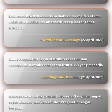
Link resmi BEMO88 selalu bisa diakses. Saat situs utama
tidak bisa dibuka, link alternatif tetap lancar tanpa
kendala.
— Dewi Lestari, Surabaya
(22 April-2026)
Game Pragmatic Play di BEMO88 terasa fair dan
transparan. Banyak event serta fitur x1000 yang menarik.
— Fajar Nugroho, Bandung
(23 April-2026)
BEMO88 cocok untuk pemain Indonesia. Tampilan simpel,
cepat diakses, dan koleksi slot Pragmatic sangat
lengkap.