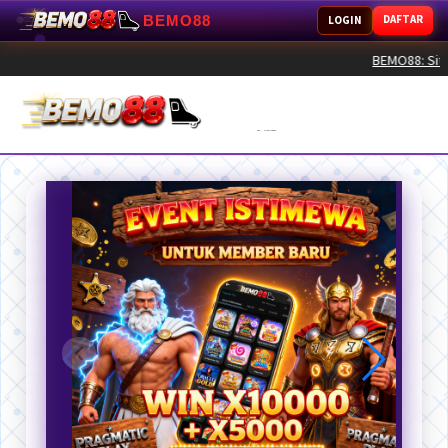
BEMO88
DAFTAR
LOGIN
BEMO88: Situs Resmi Pragmatic Play De