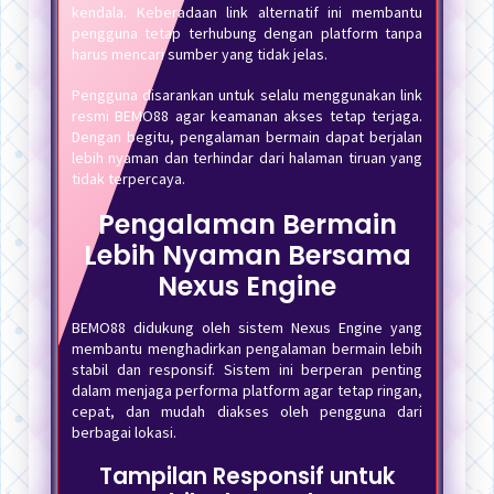
kendala. Keberadaan link alternatif ini membantu
pengguna tetap terhubung dengan platform tanpa
harus mencari sumber yang tidak jelas.
Pengguna disarankan untuk selalu menggunakan link
resmi BEMO88 agar keamanan akses tetap terjaga.
Dengan begitu, pengalaman bermain dapat berjalan
lebih nyaman dan terhindar dari halaman tiruan yang
tidak terpercaya.
Pengalaman Bermain
Lebih Nyaman Bersama
Nexus Engine
BEMO88 didukung oleh sistem Nexus Engine yang
membantu menghadirkan pengalaman bermain lebih
stabil dan responsif. Sistem ini berperan penting
dalam menjaga performa platform agar tetap ringan,
cepat, dan mudah diakses oleh pengguna dari
berbagai lokasi.
Tampilan Responsif untuk