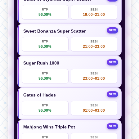
RTP
SESI
96.00%
19:00–21:00
Sweet Bonanza Super Scatter
NEW
RTP
SESI
96.00%
21:00–23:00
Sugar Rush 1000
NEW
RTP
SESI
96.00%
23:00–01:00
Gates of Hades
NEW
RTP
SESI
96.00%
01:00–03:00
Mahjong Wins Triple Pot
NEW
RTP
SESI