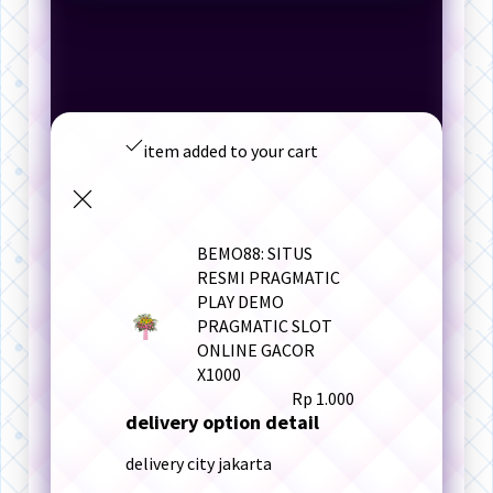
item added to your cart
BEMO88: SITUS
RESMI PRAGMATIC
PLAY DEMO
PRAGMATIC SLOT
ONLINE GACOR
X1000
Rp 1.000
delivery option detail
delivery city
jakarta