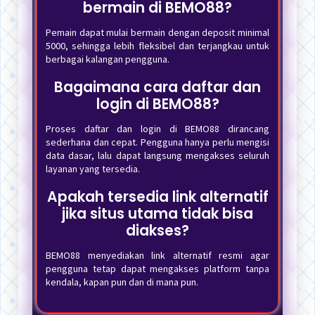
bermain di BEMO88?
Pemain dapat mulai bermain dengan deposit minimal
5000, sehingga lebih fleksibel dan terjangkau untuk
berbagai kalangan pengguna.
Bagaimana cara daftar dan
login di BEMO88?
Proses daftar dan login di BEMO88 dirancang
sederhana dan cepat. Pengguna hanya perlu mengisi
data dasar, lalu dapat langsung mengakses seluruh
layanan yang tersedia.
Apakah tersedia link alternatif
jika situs utama tidak bisa
diakses?
BEMO88 menyediakan link alternatif resmi agar
pengguna tetap dapat mengakses platform tanpa
kendala, kapan pun dan di mana pun.