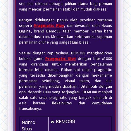
semakin dikenal sebagai pilihan utama bagi pemain
yang mencari permainan stabil dan mudah diakses.
Dengan didukungan penuh oleh provider ternama
seperti
Pragmatic Play
, dan diwadahi oleh Nexus
Engine, brand Bemo88 telah memberi warna baru
dalam industri ini. Menawarkan keberaneka ragaman
permainan online yang sangat luar biasa.
Sesuai dengan reputasinya, BEMO88 menghadirkan
koleksi game
Pragmatic Slot
dengan fitur x1000
yang dirancang untuk memberikan pengalaman
bermain lebih dinamis. Pilihan slot online pragmatic
yang tersedia dikembangkan dengan mekanisme
permainan seimbang, visual tajam, dan alur
permainan yang mudah dipahami. Ditambah dengan
opsi deposit 1000 yang terjangkau, BEMO88 menjadi
salah satu situs pragmatic yang banyak diminati di
Asia karena fleksibilitas dan kemudahan
transaksinya.
🔥 BEMO88
Nama
Situs