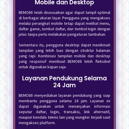
Mobile dan Desktop
BEMO88 telah disesuaikan agar dapat tampil optimal
di berbagai ukuran layar. Pengguna yang mengakses
melalui perangkat mobile tetap dapat melihat menu,
daftar game, tombol daftar, dan tombol login dengan
jelas tanpa perlu melakukan pengaturan tambahan.
Sementara itu, pengguna desktop dapat menikmati
tampilan yang lebih luas dengan struktur halaman
yang rapi. Kombinasi tampilan mobile dan desktop
yang responsif membuat BEMO88 lebih fleksibel
untuk digunakan kapan saja.
Layanan Pendukung Selama
24 Jam
BEMO88 menyediakan layanan pendukung yang siap
membantu pengguna selama 24 jam. Layanan ini
dapat digunakan untuk menanyakan informasi
seputar daftar, login, transaksi, link alternatif,
maupun kendala teknis lain yang mungkin terjadi saat
mengakses platform.