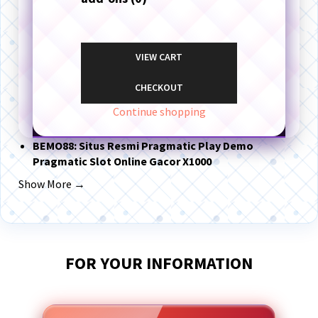
VIEW CART
CHECKOUT
Continue shopping
BEMO88: Situs Resmi Pragmatic Play Demo
Pragmatic Slot Online Gacor X1000
Show More →
FOR YOUR INFORMATION