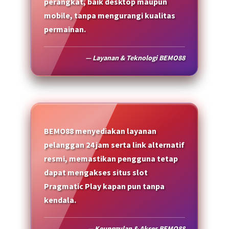
perangkat, baik desktop maupun
mobile, tanpa mengurangi kualitas
permainan.
— Layanan & Teknologi BEMO88
BEMO88 menyediakan layanan
pelanggan 24 jam serta link alternatif
resmi, memastikan pengguna tetap
dapat mengakses situs slot
Pragmatic Play kapan pun tanpa
kendala.
— Keunggulan & Akses BEMO88