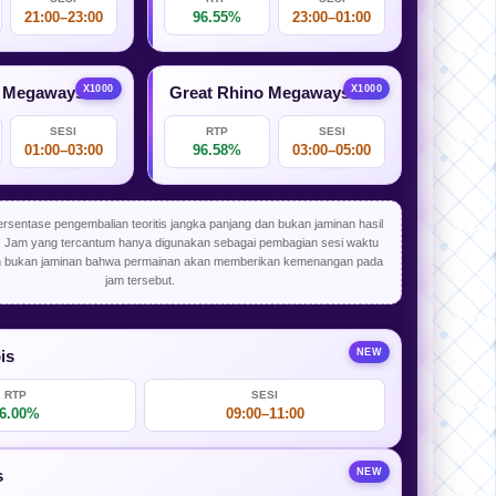
21:00–23:00
96.55%
23:00–01:00
g Megaways
X1000
Great Rhino Megaways
X1000
SESI
RTP
SESI
01:00–03:00
96.58%
03:00–05:00
sentase pengembalian teoritis jangka panjang dan bukan jaminan hasil
u. Jam yang tercantum hanya digunakan sebagai pembagian sesi waktu
an bukan jaminan bahwa permainan akan memberikan kemenangan pada
jam tersebut.
is
NEW
RTP
SESI
6.00%
09:00–11:00
s
NEW