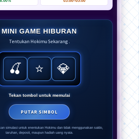
6.00%
03:00–05:00
MINI GAME HIBURAN
Tentukan Hokimu Sekarang .
🍒
⭐
💎
Tekan tombol untuk memulai
PUTAR SIMBOL
akan simulasi untuk enentukan Hokimu dan tidak menggunakan saldo,
taruhan, deposit, maupun hadiah uang nyata.