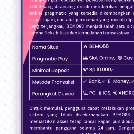
x1000 yang dirancang untuk memberikan pengala
online pragmatic yang tersedia dikembangkan
visual tajam, dan alur permainan yang mudah dip
yang terjangkau, BEMO88 menjadi salah satu situ
karena fleksibilitas dan kemudahan transaksinya.
🔥 BEMO88
Nama Situs
🎰 Slot Online, 🟢 Ca
Pragmatic Play
💸 Rp 10.000,-
Minimal Deposit
✅ Bank, ✅ E-Money, ✅
Metode Transaksi
💻 PC, 📱IOS, 📲 ANDR
Perangkat Device
Untuk memulai, pengguna dapat melakukan prose
sistem yang telah disederhanakan. BEMO88 j
memastikan akses tetap lancar kapan pun dibut
membantu pengguna selama 24 jam. Dengan 