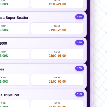
RTP
SESI
6.00%
19:00–21:00
za Super Scatter
NEW
RTP
SESI
6.00%
21:00–23:00
1000
NEW
RTP
SESI
6.00%
23:00–01:00
des
NEW
RTP
SESI
6.00%
01:00–03:00
 Triple Pot
NEW
RTP
SESI