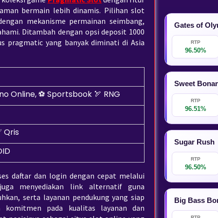
man bermain lebih dinamis. Pilihan slot
 dengan mekanisme permainan seimbang,
Gates of Ol
ahami. Ditambah dengan opsi deposit 1000
s pragmatic yang banyak diminati di Asia
RTP
96.50%
Sweet Bona
sino Online, ⚽ Sportsbook 🏹 RNG
RTP
96.51%
 Qris
Sugar Rush
OID
RTP
96.50%
s daftar dan login dengan cepat melalui
uga menyediakan link alternatif guna
uhkan, serta layanan pendukung yang siap
Big Bass Bo
komitmen pada kualitas layanan dan
RTP