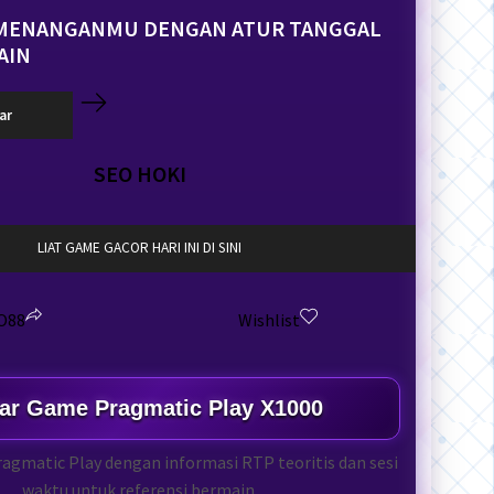
EMENANGANMU DENGAN ATUR TANGGAL
AIN
SEO HOKI
LIAT GAME GACOR HARI INI DI SINI
O88
Wishlist
tar Game Pragmatic Play X1000
agmatic Play dengan informasi RTP teoritis dan sesi
waktu untuk referensi bermain.