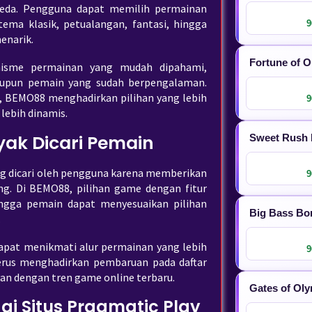
-beda. Pengguna dapat memilih permainan
ema klasik, petualangan, fantasi, hingga
9
enarik.
Fortune of 
nisme permainan yang mudah dipahami,
aupun pemain yang sudah berpengalaman.
, BEMO88 menghadirkan pilihan yang lebih
9
lebih dinamis.
yak Dicari Pemain
Sweet Rush
ring dicari oleh pengguna karena memberikan
9
ng. Di BEMO88, pilihan game dengan fitur
hingga pemain dapat menyesuaikan pilihan
Big Bass Bo
.
apat menikmati alur permainan yang lebih
9
erus menghadirkan pembaruan pada daftar
n dengan tren game online terbaru.
Gates of Ol
i Situs Pragmatic Play