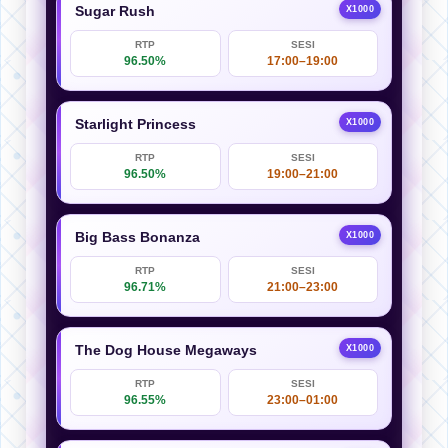
Sugar Rush
X1000
RTP
SESI
96.50%
17:00–19:00
Starlight Princess
X1000
RTP
SESI
96.50%
19:00–21:00
Big Bass Bonanza
X1000
RTP
SESI
96.71%
21:00–23:00
The Dog House Megaways
X1000
RTP
SESI
96.55%
23:00–01:00