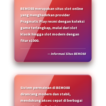
BEMO88 merupakan situs slot online
yang menghadirkan provider
Pragmatic Play resmi dengan koleksi
game terlengkap, mulai dari slot
klasik hingga slot modern dengan
fitur x1000.
— Informasi Situs BEMO88
Sistem permainan di BEMO88
dirancang modern dan stabil,
mendukung akses cepat di berbagai