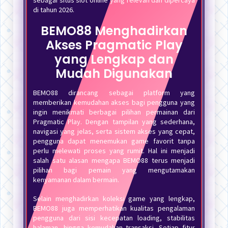
di tahun 2026.
BEMO88 Menghadirkan
Akses Pragmatic Play
yang Lengkap dan
Mudah Digunakan
BEMO88 dirancang sebagai platform yang
memberikan kemudahan akses bagi pengguna yang
ingin menikmati berbagai pilihan permainan dari
Pragmatic Play. Dengan tampilan yang sederhana,
navigasi yang jelas, serta sistem akses yang cepat,
pengguna dapat menemukan game favorit tanpa
perlu melewati proses yang rumit. Hal ini menjadi
salah satu alasan mengapa BEMO88 terus menjadi
pilihan bagi pemain yang mengutamakan
kenyamanan dalam bermain.
Selain menghadirkan koleksi game yang lengkap,
BEMO88 juga memperhatikan kualitas pengalaman
pengguna dari sisi kecepatan loading, stabilitas
halaman, hingga kemudahan transaksi. Setiap fitur