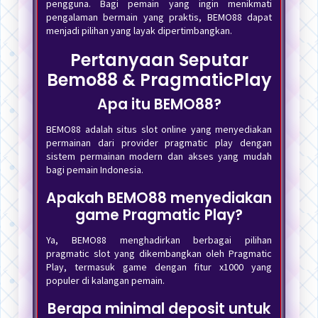
pengguna. Bagi pemain yang ingin menikmati
pengalaman bermain yang praktis, BEMO88 dapat
menjadi pilihan yang layak dipertimbangkan.
Pertanyaan Seputar
Bemo88 & PragmaticPlay
Apa itu BEMO88?
BEMO88 adalah situs slot online yang menyediakan
permainan dari provider pragmatic play dengan
sistem permainan modern dan akses yang mudah
bagi pemain Indonesia.
Apakah BEMO88 menyediakan
game Pragmatic Play?
Ya, BEMO88 menghadirkan berbagai pilihan
pragmatic slot yang dikembangkan oleh Pragmatic
Play, termasuk game dengan fitur x1000 yang
populer di kalangan pemain.
Berapa minimal deposit untuk