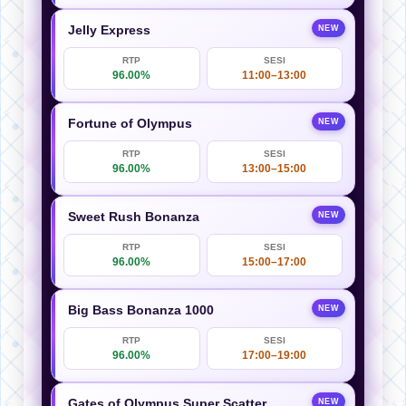
Jelly Express
NEW
RTP
SESI
96.00%
11:00–13:00
Fortune of Olympus
NEW
RTP
SESI
96.00%
13:00–15:00
Sweet Rush Bonanza
NEW
RTP
SESI
96.00%
15:00–17:00
Big Bass Bonanza 1000
NEW
RTP
SESI
96.00%
17:00–19:00
Gates of Olympus Super Scatter
NEW