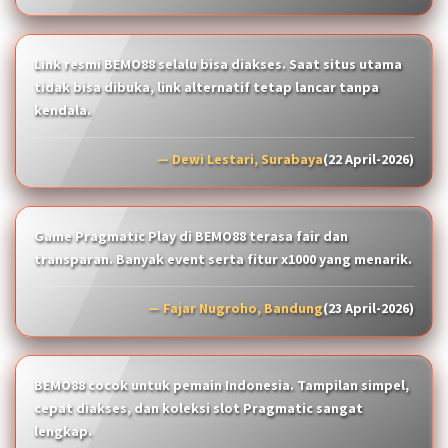
Link resmi BEMO88 selalu bisa diakses. Saat situs utama
tidak bisa dibuka, link alternatif tetap lancar tanpa
kendala.
— Dewi Lestari, Surabaya
(22 April-2026)
Game Pragmatic Play di BEMO88 terasa fair dan
transparan. Banyak event serta fitur x1000 yang menarik.
— Fajar Nugroho, Bandung
(23 April-2026)
BEMO88 cocok untuk pemain Indonesia. Tampilan simpel,
cepat diakses, dan koleksi slot Pragmatic sangat
lengkap.