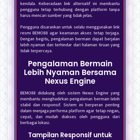
kendala. Keberadaan link alternatif ini membantu
pengguna tetap terhubung dengan platform tanpa
harus mencari sumber yang tidak jelas.
Pengguna disarankan untuk selalu menggunakan link
resmi BEMO88 agar keamanan akses tetap terjaga.
Dengan begitu, pengalaman bermain dapat berjalan
lebih nyaman dan terhindar dari halaman tiruan yang
tidak terpercaya.
Pengalaman Bermain
Lebih Nyaman Bersama
Nexus Engine
BEMO88 didukung oleh sistem Nexus Engine yang
membantu menghadirkan pengalaman bermain lebih
stabil dan responsif. Sistem ini berperan penting
dalam menjaga performa platform agar tetap ringan,
cepat, dan mudah diakses oleh pengguna dari
berbagai lokasi.
Tampilan Responsif untuk