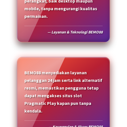
perangkat, baik desktop maupun
mobile, tanpa mengurangi kualitas
permainan.
— Layanan & Teknologi BEMO88
BEMO88 menyediakan layanan
pelanggan 24 jam serta link alternatif
resmi, memastikan pengguna tetap
dapat mengakses situs slot
Pragmatic Play kapan pun tanpa
kendala.
— Keunggulan & Akses BEMO88