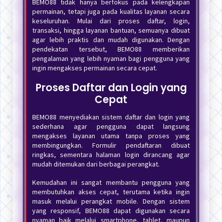
BEMO88 tidak hanya berfokus pada kelengkapan
permainan, tetapi juga pada kualitas layanan secara
keseluruhan. Mulai dari proses daftar, login,
transaksi, hingga layanan bantuan, semuanya dibuat
agar lebih praktis dan mudah digunakan. Dengan
pendekatan tersebut, BEMO88 memberikan
pengalaman yang lebih nyaman bagi pengguna yang
ingin mengakses permainan secara cepat.
Proses Daftar dan Login yang
Cepat
BEMO88 menyediakan sistem daftar dan login yang
sederhana agar pengguna dapat langsung
mengakses layanan utama tanpa proses yang
membingungkan. Formulir pendaftaran dibuat
ringkas, sementara halaman login dirancang agar
mudah ditemukan dari berbagai perangkat.
Kemudahan ini sangat membantu pengguna yang
membutuhkan akses cepat, terutama ketika ingin
masuk melalui perangkat mobile. Dengan sistem
yang responsif, BEMO88 dapat digunakan secara
nyaman baik melalui smartphone, tablet, maupun