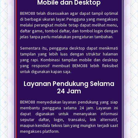
Mobile dan Desktop
BEMO88 telah disesuaikan agar dapat tampil optimal
di berbagai ukuran layar. Pengguna yang mengakses
melalui perangkat mobile tetap dapat melihat menu,
daftar game, tombol daftar, dan tombol login dengan
jelas tanpa perlu melakukan pengaturan tambahan.
Sementara itu, pengguna desktop dapat menikmati
tampilan yang lebih luas dengan struktur halaman
yang rapi. Kombinasi tampilan mobile dan desktop
yang responsif membuat BEMO88 lebih fleksibel
untuk digunakan kapan saja.
Layanan Pendukung Selama
24 Jam
BEMO88 menyediakan layanan pendukung yang siap
membantu pengguna selama 24 jam. Layanan ini
dapat digunakan untuk menanyakan informasi
seputar daftar, login, transaksi, link alternatif,
maupun kendala teknis lain yang mungkin terjadi saat
mengakses platform.