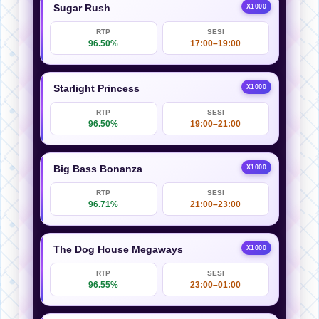
Sugar Rush
X1000
RTP
SESI
96.50%
17:00–19:00
Starlight Princess
X1000
RTP
SESI
96.50%
19:00–21:00
Big Bass Bonanza
X1000
RTP
SESI
96.71%
21:00–23:00
The Dog House Megaways
X1000
RTP
SESI
96.55%
23:00–01:00