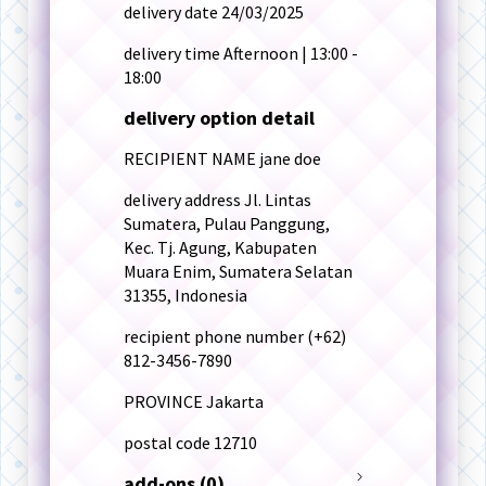
delivery date
24/03/2025
delivery time
Afternoon | 13:00 -
18:00
delivery option detail
RECIPIENT NAME
jane doe
delivery address
Jl. Lintas
Sumatera, Pulau Panggung,
Kec. Tj. Agung, Kabupaten
Muara Enim, Sumatera Selatan
31355, Indonesia
recipient phone number
(+62)
812-3456-7890
PROVINCE
Jakarta
postal code
12710
add-ons (0)