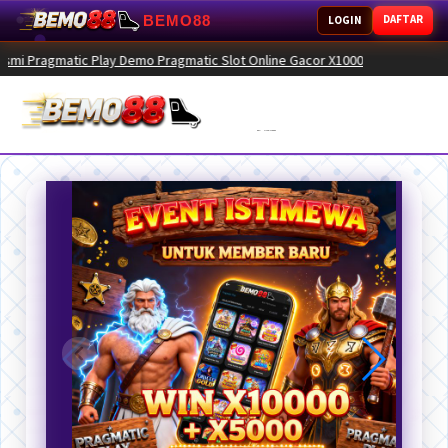
BEMO88
DAFTAR
LOGIN
emo Pragmatic Slot Online Gacor X1000