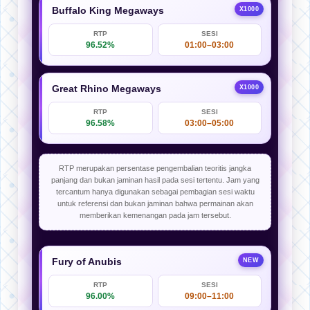
Buffalo King Megaways
X1000
RTP
SESI
96.52%
01:00–03:00
Great Rhino Megaways
X1000
RTP
SESI
96.58%
03:00–05:00
RTP merupakan persentase pengembalian teoritis jangka
panjang dan bukan jaminan hasil pada sesi tertentu. Jam yang
tercantum hanya digunakan sebagai pembagian sesi waktu
untuk referensi dan bukan jaminan bahwa permainan akan
memberikan kemenangan pada jam tersebut.
Fury of Anubis
NEW
RTP
SESI
96.00%
09:00–11:00