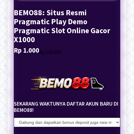
BEMO88: Situs Resmi
Pragmatic Play Demo
Pragmatic Slot Online Gacor
X1000
Rp 1.000
Translation
Translation
Rp 100.000
missing:
missing:
en.products.general.regular_price
en.products.general.sale_price
SEKARANG WAKTUNYA DAFTAR AKUN BARU DI
BEMO88!