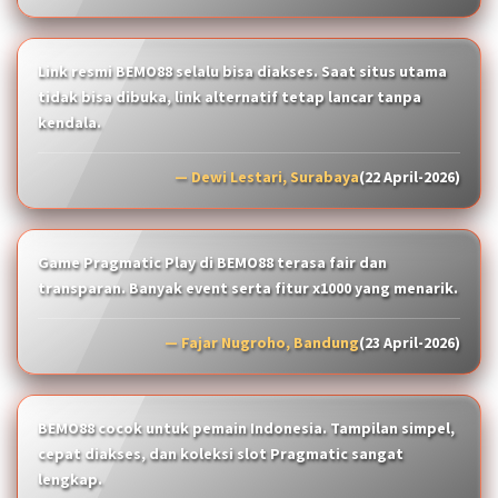
Link resmi BEMO88 selalu bisa diakses. Saat situs utama
tidak bisa dibuka, link alternatif tetap lancar tanpa
kendala.
— Dewi Lestari, Surabaya
(22 April-2026)
Game Pragmatic Play di BEMO88 terasa fair dan
transparan. Banyak event serta fitur x1000 yang menarik.
— Fajar Nugroho, Bandung
(23 April-2026)
BEMO88 cocok untuk pemain Indonesia. Tampilan simpel,
cepat diakses, dan koleksi slot Pragmatic sangat
lengkap.