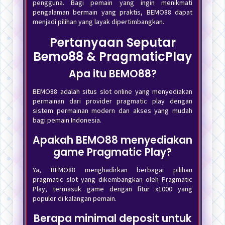
pengguna. Bagi pemain yang ingin menikmati
pengalaman bermain yang praktis, BEMO88 dapat
menjadi pilihan yang layak dipertimbangkan.
Pertanyaan Seputar
Bemo88 & PragmaticPlay
Apa itu BEMO88?
BEMO88 adalah situs slot online yang menyediakan
permainan dari provider pragmatic play dengan
sistem permainan modern dan akses yang mudah
bagi pemain Indonesia.
Apakah BEMO88 menyediakan
game Pragmatic Play?
Ya, BEMO88 menghadirkan berbagai pilihan
pragmatic slot yang dikembangkan oleh Pragmatic
Play, termasuk game dengan fitur x1000 yang
populer di kalangan pemain.
Berapa minimal deposit untuk