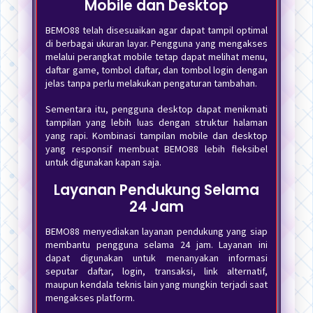
Mobile dan Desktop
BEMO88 telah disesuaikan agar dapat tampil optimal
di berbagai ukuran layar. Pengguna yang mengakses
melalui perangkat mobile tetap dapat melihat menu,
daftar game, tombol daftar, dan tombol login dengan
jelas tanpa perlu melakukan pengaturan tambahan.
Sementara itu, pengguna desktop dapat menikmati
tampilan yang lebih luas dengan struktur halaman
yang rapi. Kombinasi tampilan mobile dan desktop
yang responsif membuat BEMO88 lebih fleksibel
untuk digunakan kapan saja.
Layanan Pendukung Selama
24 Jam
BEMO88 menyediakan layanan pendukung yang siap
membantu pengguna selama 24 jam. Layanan ini
dapat digunakan untuk menanyakan informasi
seputar daftar, login, transaksi, link alternatif,
maupun kendala teknis lain yang mungkin terjadi saat
mengakses platform.