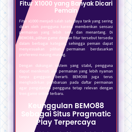
Fitur X1000 yang Banyak Dicari
Pemain
Fitur x1000 menjadi salah satu daya tarik yang sering
dicari oleh pengguna karena memberikan sensasi
permainan yang lebih seru dan menantang. Di
BEMO88, pilihan game dengan fitur tersebut tersedia
dalam berbagai kategori, sehingga pemain dapat
menyesuaikan pilihan permainan berdasarkan
preferensi masing-masing.
Dengan dukungan sistem yang stabil, pengguna
dapat menikmati alur permainan yang lebih nyaman
tanpa gangguan berarti. BEMO88 juga terus
menghadirkan pembaruan pada daftar permainan
agar pengalaman pengguna tetap relevan dengan
tren game online terbaru.
Keunggulan BEMO88
Sebagai Situs Pragmatic
Play Terpercaya