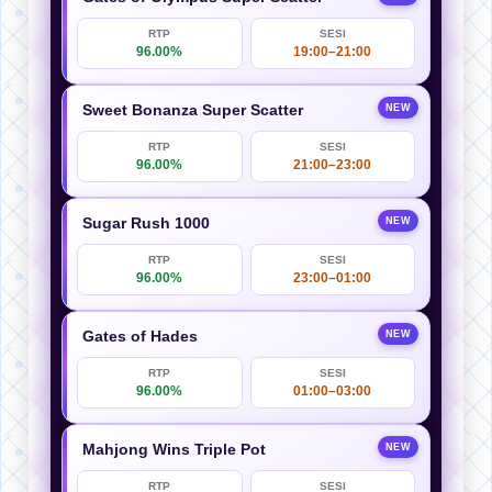
RTP
SESI
96.00%
19:00–21:00
Sweet Bonanza Super Scatter
NEW
RTP
SESI
96.00%
21:00–23:00
Sugar Rush 1000
NEW
RTP
SESI
96.00%
23:00–01:00
Gates of Hades
NEW
RTP
SESI
96.00%
01:00–03:00
Mahjong Wins Triple Pot
NEW
RTP
SESI