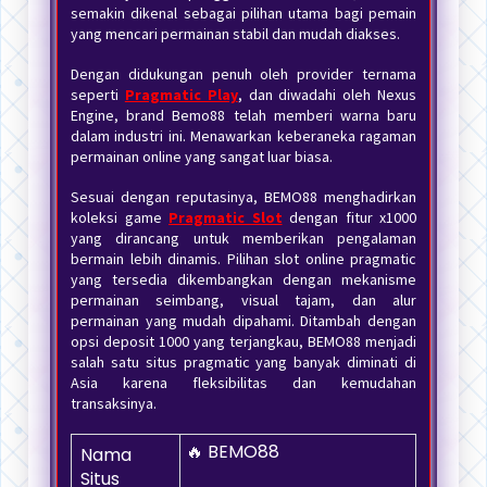
semakin dikenal sebagai pilihan utama bagi pemain
yang mencari permainan stabil dan mudah diakses.
Dengan didukungan penuh oleh provider ternama
seperti
Pragmatic Play
, dan diwadahi oleh Nexus
Engine, brand Bemo88 telah memberi warna baru
dalam industri ini. Menawarkan keberaneka ragaman
permainan online yang sangat luar biasa.
Sesuai dengan reputasinya, BEMO88 menghadirkan
koleksi game
Pragmatic Slot
dengan fitur x1000
yang dirancang untuk memberikan pengalaman
bermain lebih dinamis. Pilihan slot online pragmatic
yang tersedia dikembangkan dengan mekanisme
permainan seimbang, visual tajam, dan alur
permainan yang mudah dipahami. Ditambah dengan
opsi deposit 1000 yang terjangkau, BEMO88 menjadi
salah satu situs pragmatic yang banyak diminati di
Asia karena fleksibilitas dan kemudahan
transaksinya.
🔥 BEMO88
Nama
Situs