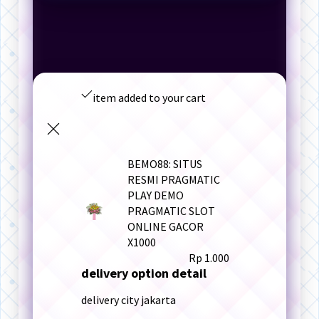
item added to your cart
BEMO88: SITUS
RESMI PRAGMATIC
PLAY DEMO
PRAGMATIC SLOT
ONLINE GACOR
X1000
Rp 1.000
delivery option detail
delivery city
jakarta