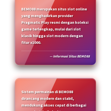
BEMO88 merupakan situs slot online
yang menghadirkan provider
Pragmatic Play resmi dengan koleksi
game terlengkap, mulai dari slot
klasik hingga slot modern dengan
fitur x1000.
— Informasi Situs BEMO88
Sistem permainan di BEMO88
dirancang modern dan stabil,
mendukung akses cepat di berbagai