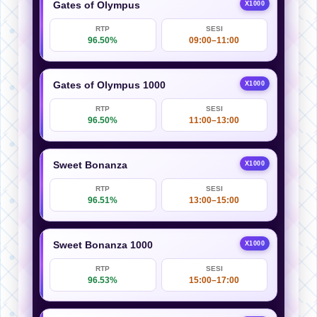
Gates of Olympus
X1000
RTP
SESI
96.50%
09:00–11:00
Gates of Olympus 1000
X1000
RTP
SESI
96.50%
11:00–13:00
Sweet Bonanza
X1000
RTP
SESI
96.51%
13:00–15:00
Sweet Bonanza 1000
X1000
RTP
SESI
96.53%
15:00–17:00