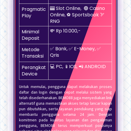
🎰 Slot Online, 🟢 Casino
Pragmatic
Online, ⚽ Sportsbook 🏹
Play
RNG
💸 Rp 10.000,-
Minimal
Deposit
✅ Bank, ✅ E-Money, ✅
Metode
Qris
Transaksi
💻 PC, 📱IOS, 📲 ANDROID
Perangkat
Device
Untuk memulai, pengguna dapat melakukan proses
daftar dan login dengan cepat melalui sistem yang
telah disederhanakan. BEMO88 juga menyediakan link
alternatif guna memastikan akses tetap lancar kapan
pun dibutuhkan, serta layanan pendukung yang siap
membantu pengguna selama 24 jam. Dengan
komitmen pada kualitas layanan dan pengalaman
pengguna, BEMO88 terus memperkuat posisinya
sebagai situs slot online yang relevan dan dipercaya