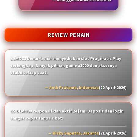
REVIEW PEMAIN
BEMO88 benar-benar menyediakan slot Pragmatic Play
terlengkap. Banyak pilihan game x1000 dan aksesnya
stabil setiap saat.
— Andi Pratama, Indonesia
(20 April-2026)
CS BEMO88 responsif dan aktif 24 jam. Deposit dan login
sangat cepat tanpa ribet.
— Rizky Saputra, Jakarta
(21 April-2026)