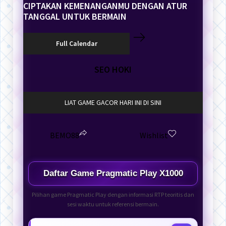
CIPTAKAN KEMENANGANMU DENGAN ATUR
TANGGAL UNTUK BERMAIN
SEO HOKI
LIAT GAME GACOR HARI INI DI SINI
BEMO88
Wishlist
Daftar Game Pragmatic Play X1000
Pilihan game Pragmatic Play dengan informasi RTP teoritis dan
sesi waktu untuk referensi bermain.