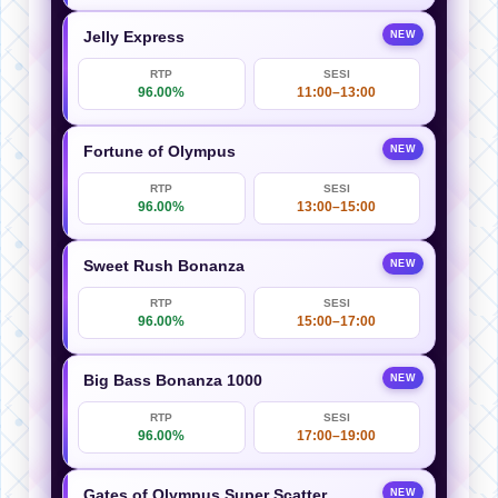
Jelly Express
NEW
RTP
SESI
96.00%
11:00–13:00
Fortune of Olympus
NEW
RTP
SESI
96.00%
13:00–15:00
Sweet Rush Bonanza
NEW
RTP
SESI
96.00%
15:00–17:00
Big Bass Bonanza 1000
NEW
RTP
SESI
96.00%
17:00–19:00
Gates of Olympus Super Scatter
NEW