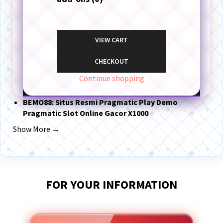
VIEW CART
CHECKOUT
Continue shopping
BEMO88: Situs Resmi Pragmatic Play Demo
Pragmatic Slot Online Gacor X1000
Show More →
FOR YOUR INFORMATION