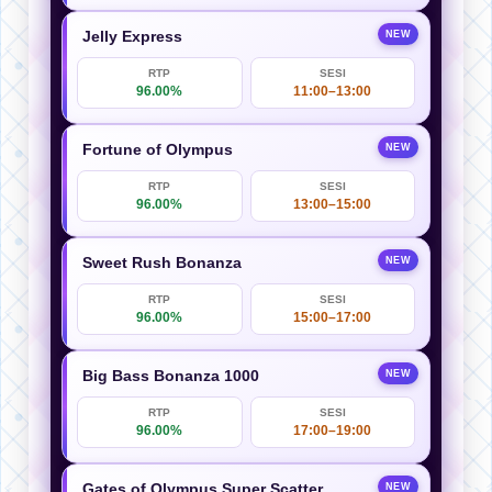
Jelly Express
NEW
RTP
SESI
96.00%
11:00–13:00
Fortune of Olympus
NEW
RTP
SESI
96.00%
13:00–15:00
Sweet Rush Bonanza
NEW
RTP
SESI
96.00%
15:00–17:00
Big Bass Bonanza 1000
NEW
RTP
SESI
96.00%
17:00–19:00
Gates of Olympus Super Scatter
NEW