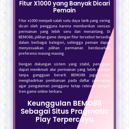
Fitur X1000 yang Banyak Dicari
Pemain
Fitur x1000 menjadi salah satu daya tarik yang sering
dicari oleh pengguna karena memberikan sensasi
permainan yang lebih seru dan menantang. Di
BEMO88, pilihan game dengan fitur tersebut tersedia
dalam berbagai kategori, sehingga pemain dapat
menyesuaikan pilihan permainan berdasarkan
preferensi masing-masing.
Dengan dukungan sistem yang stabil, pengguna
dapat menikmati alur permainan yang lebih nyaman
tanpa gangguan berarti. BEMO88 juga terus
menghadirkan pembaruan pada daftar permainan
agar pengalaman pengguna tetap relevan dengan
tren game online terbaru.
Keunggulan BEMO88
Sebagai Situs Pragmatic
Play Terpercaya