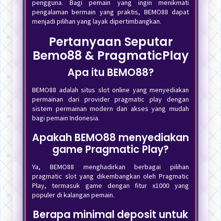
pengguna. Bagi pemain yang ingin menikmati
pengalaman bermain yang praktis, BEMO88 dapat
menjadi pilihan yang layak dipertimbangkan.
Pertanyaan Seputar
Bemo88 & PragmaticPlay
Apa itu BEMO88?
BEMO88 adalah situs slot online yang menyediakan
permainan dari provider pragmatic play dengan
sistem permainan modern dan akses yang mudah
bagi pemain Indonesia.
Apakah BEMO88 menyediakan
game Pragmatic Play?
Ya, BEMO88 menghadirkan berbagai pilihan
pragmatic slot yang dikembangkan oleh Pragmatic
Play, termasuk game dengan fitur x1000 yang
populer di kalangan pemain.
Berapa minimal deposit untuk