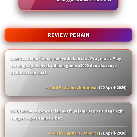
REVIEW PEMAIN
BEMO88 benar-benar menyediakan slot Pragmatic Play
terlengkap. Banyak pilihan game x1000 dan aksesnya
stabil setiap saat.
— Andi Pratama, Indonesia
(20 April-2026)
CS BEMO88 responsif dan aktif 24 jam. Deposit dan login
sangat cepat tanpa ribet.
— Rizky Saputra, Jakarta
(21 April-2026)