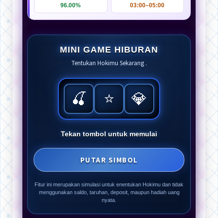
96.00%
03:00–05:00
MINI GAME HIBURAN
Tentukan Hokimu Sekarang .
🍒
⭐
💎
Tekan tombol untuk memulai
PUTAR SIMBOL
Fitur ini merupakan simulasi untuk enentukan Hokimu dan tidak
menggunakan saldo, taruhan, deposit, maupun hadiah uang
nyata.