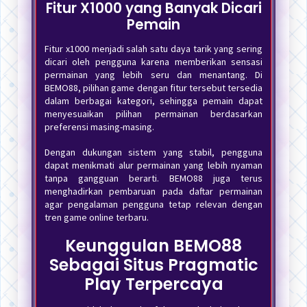
Fitur X1000 yang Banyak Dicari
Pemain
Fitur x1000 menjadi salah satu daya tarik yang sering
dicari oleh pengguna karena memberikan sensasi
permainan yang lebih seru dan menantang. Di
BEMO88, pilihan game dengan fitur tersebut tersedia
dalam berbagai kategori, sehingga pemain dapat
menyesuaikan pilihan permainan berdasarkan
preferensi masing-masing.
Dengan dukungan sistem yang stabil, pengguna
dapat menikmati alur permainan yang lebih nyaman
tanpa gangguan berarti. BEMO88 juga terus
menghadirkan pembaruan pada daftar permainan
agar pengalaman pengguna tetap relevan dengan
tren game online terbaru.
Keunggulan BEMO88
Sebagai Situs Pragmatic
Play Terpercaya