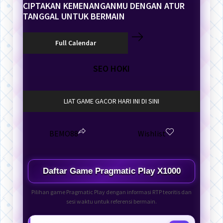
CIPTAKAN KEMENANGANMU DENGAN ATUR
TANGGAL UNTUK BERMAIN
SEO HOKI
LIAT GAME GACOR HARI INI DI SINI
BEMO88
Wishlist
Daftar Game Pragmatic Play X1000
Pilihan game Pragmatic Play dengan informasi RTP teoritis dan
sesi waktu untuk referensi bermain.