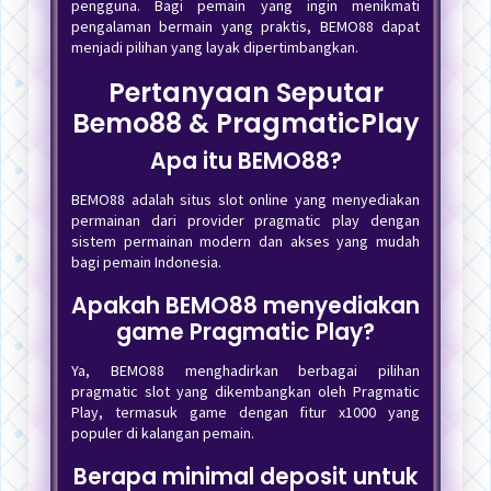
pengguna. Bagi pemain yang ingin menikmati
pengalaman bermain yang praktis, BEMO88 dapat
menjadi pilihan yang layak dipertimbangkan.
Pertanyaan Seputar
Bemo88 & PragmaticPlay
Apa itu BEMO88?
BEMO88 adalah situs slot online yang menyediakan
permainan dari provider pragmatic play dengan
sistem permainan modern dan akses yang mudah
bagi pemain Indonesia.
Apakah BEMO88 menyediakan
game Pragmatic Play?
Ya, BEMO88 menghadirkan berbagai pilihan
pragmatic slot yang dikembangkan oleh Pragmatic
Play, termasuk game dengan fitur x1000 yang
populer di kalangan pemain.
Berapa minimal deposit untuk