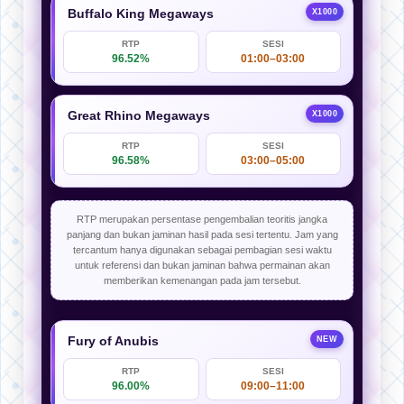
Buffalo King Megaways
X1000
RTP
SESI
96.52%
01:00–03:00
Great Rhino Megaways
X1000
RTP
SESI
96.58%
03:00–05:00
RTP merupakan persentase pengembalian teoritis jangka
panjang dan bukan jaminan hasil pada sesi tertentu. Jam yang
tercantum hanya digunakan sebagai pembagian sesi waktu
untuk referensi dan bukan jaminan bahwa permainan akan
memberikan kemenangan pada jam tersebut.
Fury of Anubis
NEW
RTP
SESI
96.00%
09:00–11:00