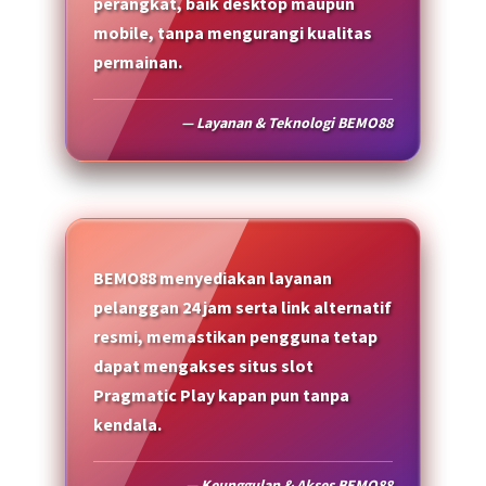
perangkat, baik desktop maupun
mobile, tanpa mengurangi kualitas
permainan.
— Layanan & Teknologi BEMO88
BEMO88 menyediakan layanan
pelanggan 24 jam serta link alternatif
resmi, memastikan pengguna tetap
dapat mengakses situs slot
Pragmatic Play kapan pun tanpa
kendala.
— Keunggulan & Akses BEMO88