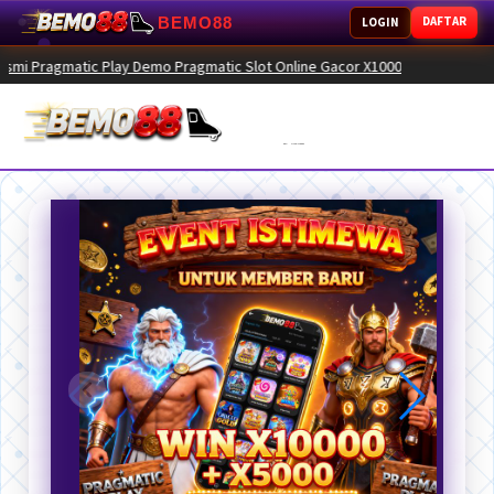
BEMO88
DAFTAR
LOGIN
o Pragmatic Slot Online Gacor X1000