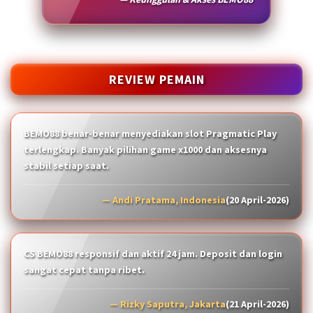
REVIEW PEMAIN
BEMO88 benar-benar menyediakan slot Pragmatic Play
terlengkap. Banyak pilihan game x1000 dan aksesnya
stabil setiap saat.
— Andi Pratama, Indonesia
(20 April-2026)
CS BEMO88 responsif dan aktif 24 jam. Deposit dan login
sangat cepat tanpa ribet.
— Rizky Saputra, Jakarta
(21 April-2026)