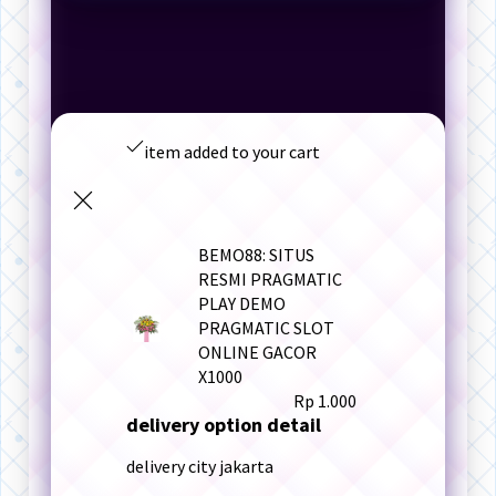
item added to your cart
BEMO88: SITUS
RESMI PRAGMATIC
PLAY DEMO
PRAGMATIC SLOT
ONLINE GACOR
X1000
Rp 1.000
delivery option detail
delivery city
jakarta