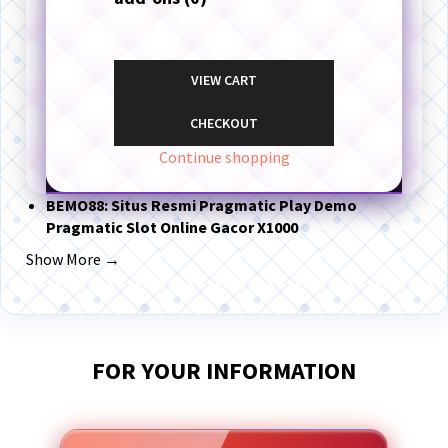
VIEW CART
CHECKOUT
Continue shopping
BEMO88: Situs Resmi Pragmatic Play Demo
Pragmatic Slot Online Gacor X1000
Show More →
FOR YOUR INFORMATION