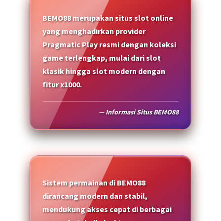
BEMO88 merupakan situs slot online
yang menghadirkan provider
Pragmatic Play resmi dengan koleksi
game terlengkap, mulai dari slot
klasik hingga slot modern dengan
fitur x1000.
— Informasi Situs BEMO88
Sistem permainan di BEMO88
dirancang modern dan stabil,
mendukung akses cepat di berbagai