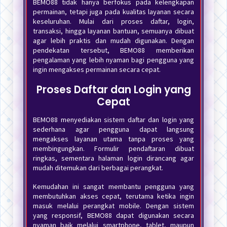
BEMO88 tidak hanya berfokus pada kelengkapan
permainan, tetapi juga pada kualitas layanan secara
keseluruhan. Mulai dari proses daftar, login,
transaksi, hingga layanan bantuan, semuanya dibuat
agar lebih praktis dan mudah digunakan. Dengan
pendekatan tersebut, BEMO88 memberikan
pengalaman yang lebih nyaman bagi pengguna yang
ingin mengakses permainan secara cepat.
Proses Daftar dan Login yang
Cepat
BEMO88 menyediakan sistem daftar dan login yang
sederhana agar pengguna dapat langsung
mengakses layanan utama tanpa proses yang
membingungkan. Formulir pendaftaran dibuat
ringkas, sementara halaman login dirancang agar
mudah ditemukan dari berbagai perangkat.
Kemudahan ini sangat membantu pengguna yang
membutuhkan akses cepat, terutama ketika ingin
masuk melalui perangkat mobile. Dengan sistem
yang responsif, BEMO88 dapat digunakan secara
nyaman baik melalui smartphone, tablet, maupun