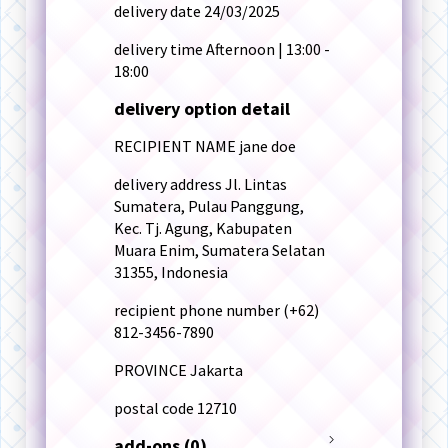
delivery date
24/03/2025
delivery time
Afternoon | 13:00 -
18:00
delivery option detail
RECIPIENT NAME
jane doe
delivery address
Jl. Lintas
Sumatera, Pulau Panggung,
Kec. Tj. Agung, Kabupaten
Muara Enim, Sumatera Selatan
31355, Indonesia
recipient phone number
(+62)
812-3456-7890
PROVINCE
Jakarta
postal code
12710
add-ons (0)