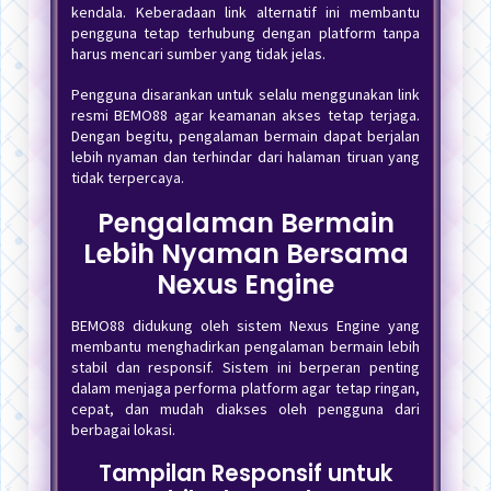
kendala. Keberadaan link alternatif ini membantu
pengguna tetap terhubung dengan platform tanpa
harus mencari sumber yang tidak jelas.
Pengguna disarankan untuk selalu menggunakan link
resmi BEMO88 agar keamanan akses tetap terjaga.
Dengan begitu, pengalaman bermain dapat berjalan
lebih nyaman dan terhindar dari halaman tiruan yang
tidak terpercaya.
Pengalaman Bermain
Lebih Nyaman Bersama
Nexus Engine
BEMO88 didukung oleh sistem Nexus Engine yang
membantu menghadirkan pengalaman bermain lebih
stabil dan responsif. Sistem ini berperan penting
dalam menjaga performa platform agar tetap ringan,
cepat, dan mudah diakses oleh pengguna dari
berbagai lokasi.
Tampilan Responsif untuk