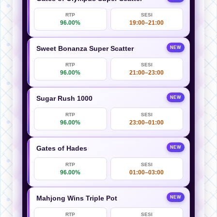
RTP
SESI
96.00%
19:00–21:00
Sweet Bonanza Super Scatter
NEW
RTP
SESI
96.00%
21:00–23:00
Sugar Rush 1000
NEW
RTP
SESI
96.00%
23:00–01:00
Gates of Hades
NEW
RTP
SESI
96.00%
01:00–03:00
Mahjong Wins Triple Pot
NEW
RTP
SESI