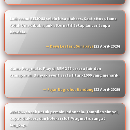
Link resmi BEMO88 selalu bisa diakses. Saat situs utama
tidak bisa dibuka, link alternatif tetap lancar tanpa
kendala.
— Dewi Lestari, Surabaya
(22 April-2026)
Game Pragmatic Play di BEMO88 terasa fair dan
transparan. Banyak event serta fitur x1000 yang menarik.
— Fajar Nugroho, Bandung
(23 April-2026)
BEMO88 cocok untuk pemain Indonesia. Tampilan simpel,
cepat diakses, dan koleksi slot Pragmatic sangat
lengkap.