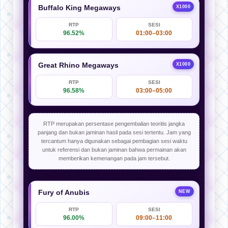
Buffalo King Megaways
X1000
RTP
SESI
96.52%
01:00–03:00
Great Rhino Megaways
X1000
RTP
SESI
96.58%
03:00–05:00
RTP merupakan persentase pengembalian teoritis jangka
panjang dan bukan jaminan hasil pada sesi tertentu. Jam yang
tercantum hanya digunakan sebagai pembagian sesi waktu
untuk referensi dan bukan jaminan bahwa permainan akan
memberikan kemenangan pada jam tersebut.
Fury of Anubis
NEW
RTP
SESI
96.00%
09:00–11:00