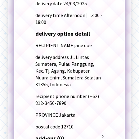
delivery date
24/03/2025
delivery time
Afternoon | 13:00 -
18:00
delivery option detail
RECIPIENT NAME
jane doe
delivery address
Jl. Lintas
Sumatera, Pulau Panggung,
Kec. Tj. Agung, Kabupaten
Muara Enim, Sumatera Selatan
31355, Indonesia
recipient phone number
(+62)
812-3456-7890
PROVINCE
Jakarta
postal code
12710
add-ons (0)