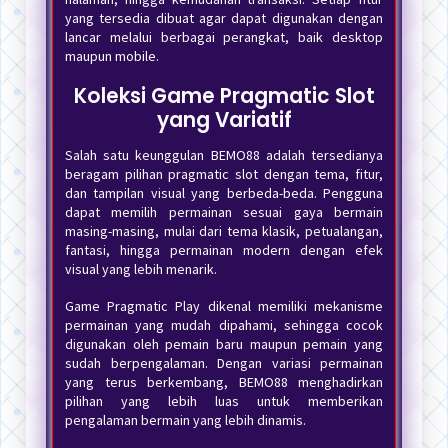
yang tersedia dibuat agar dapat digunakan dengan
lancar melalui berbagai perangkat, baik desktop
maupun mobile.
Koleksi Game Pragmatic Slot
yang Variatif
Salah satu keunggulan BEMO88 adalah tersedianya
beragam pilihan pragmatic slot dengan tema, fitur,
dan tampilan visual yang berbeda-beda. Pengguna
dapat memilih permainan sesuai gaya bermain
masing-masing, mulai dari tema klasik, petualangan,
fantasi, hingga permainan modern dengan efek
visual yang lebih menarik.
Game Pragmatic Play dikenal memiliki mekanisme
permainan yang mudah dipahami, sehingga cocok
digunakan oleh pemain baru maupun pemain yang
sudah berpengalaman. Dengan variasi permainan
yang terus berkembang, BEMO88 menghadirkan
pilihan yang lebih luas untuk memberikan
pengalaman bermain yang lebih dinamis.