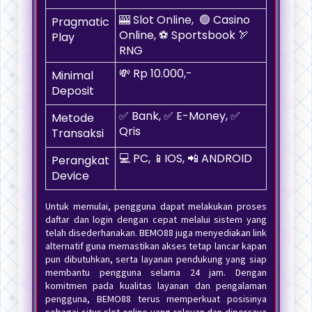
🎰 Slot Online, 🟢 Casino
Pragmatic
Online, ⚽ Sportsbook 🏹
Play
RNG
💸 Rp 10.000,-
Minimal
Deposit
✅ Bank, ✅ E-Money, ✅
Metode
Qris
Transaksi
💻 PC, 📱IOS, 📲 ANDROID
Perangkat
Device
Untuk memulai, pengguna dapat melakukan proses
daftar dan login dengan cepat melalui sistem yang
telah disederhanakan. BEMO88 juga menyediakan link
alternatif guna memastikan akses tetap lancar kapan
pun dibutuhkan, serta layanan pendukung yang siap
membantu pengguna selama 24 jam. Dengan
komitmen pada kualitas layanan dan pengalaman
pengguna, BEMO88 terus memperkuat posisinya
sebagai situs slot online yang relevan dan dipercaya