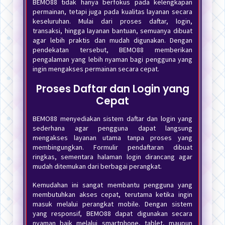
BEMO88 tidak hanya berfokus pada kelengkapan
permainan, tetapi juga pada kualitas layanan secara
keseluruhan. Mulai dari proses daftar, login,
transaksi, hingga layanan bantuan, semuanya dibuat
agar lebih praktis dan mudah digunakan. Dengan
pendekatan tersebut, BEMO88 memberikan
pengalaman yang lebih nyaman bagi pengguna yang
ingin mengakses permainan secara cepat.
Proses Daftar dan Login yang
Cepat
BEMO88 menyediakan sistem daftar dan login yang
sederhana agar pengguna dapat langsung
mengakses layanan utama tanpa proses yang
membingungkan. Formulir pendaftaran dibuat
ringkas, sementara halaman login dirancang agar
mudah ditemukan dari berbagai perangkat.
Kemudahan ini sangat membantu pengguna yang
membutuhkan akses cepat, terutama ketika ingin
masuk melalui perangkat mobile. Dengan sistem
yang responsif, BEMO88 dapat digunakan secara
nyaman baik melalui smartphone, tablet, maupun