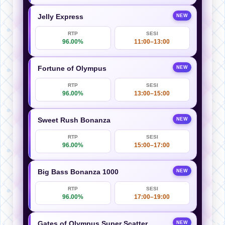
Jelly Express
NEW
RTP
SESI
96.00%
11:00–13:00
Fortune of Olympus
NEW
RTP
SESI
96.00%
13:00–15:00
Sweet Rush Bonanza
NEW
RTP
SESI
96.00%
15:00–17:00
Big Bass Bonanza 1000
NEW
RTP
SESI
96.00%
17:00–19:00
Gates of Olympus Super Scatter
NEW