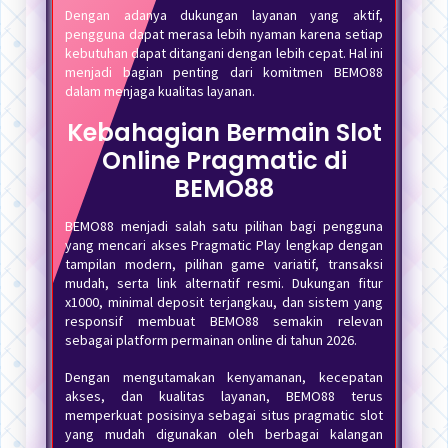
Dengan adanya dukungan layanan yang aktif,
pengguna dapat merasa lebih nyaman karena setiap
kebutuhan dapat ditangani dengan lebih cepat. Hal ini
menjadi bagian penting dari komitmen BEMO88
dalam menjaga kualitas layanan.
Kebahagian Bermain Slot
Online Pragmatic di
BEMO88
BEMO88 menjadi salah satu pilihan bagi pengguna
yang mencari akses Pragmatic Play lengkap dengan
tampilan modern, pilihan game variatif, transaksi
mudah, serta link alternatif resmi. Dukungan fitur
x1000, minimal deposit terjangkau, dan sistem yang
responsif membuat BEMO88 semakin relevan
sebagai platform permainan online di tahun 2026.
Dengan mengutamakan kenyamanan, kecepatan
akses, dan kualitas layanan, BEMO88 terus
memperkuat posisinya sebagai situs pragmatic slot
yang mudah digunakan oleh berbagai kalangan