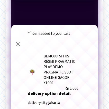
item added to your cart
BEMO88: SITUS
RESMI PRAGMATIC
PLAY DEMO
PRAGMATIC SLOT
ONLINE GACOR
X1000
Rp 1.000
delivery option detail
delivery city
jakarta