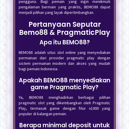
pengguna. Bagi pemain yang ingin menikmati
pengalaman bermain yang praktis, BEMO88 dapat
menjadi pilihan yang layak dipertimbangkan.
Pertanyaan Seputar
Bemo88 & PragmaticPlay
Apa itu BEMO88?
BEMO88 adalah situs slot online yang menyediakan
permainan dari provider pragmatic play dengan
sistem permainan modern dan akses yang mudah
bagi pemain Indonesia.
Apakah BEMO88 menyediakan
game Pragmatic Play?
Ya, BEMO88 menghadirkan berbagai pilihan
pragmatic slot yang dikembangkan oleh Pragmatic
Play, termasuk game dengan fitur x1000 yang
populer di kalangan pemain.
Berapa minimal deposit untuk