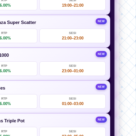
RTP
SESI
6.00%
19:00–21:00
za Super Scatter
NEW
RTP
SESI
6.00%
21:00–23:00
1000
NEW
RTP
SESI
6.00%
23:00–01:00
des
NEW
RTP
SESI
6.00%
01:00–03:00
 Triple Pot
NEW
RTP
SESI