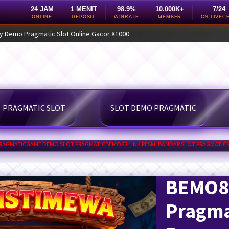
24 JAM
1 MENIT
98.9%
10.000K+
7/24
ONLINE
DEPOSIT
WINRATE
MEMBER
CS LIVEC
PRAGMATIC SLOT
SLOT DEMO PRAGMATIC
PRAGMATIC
GAME DEMO SLOT PRAGMATIC
BEMO88 LINK RESMI BANDAR SLOT PRAGMATIC
BEMO88
Pragma