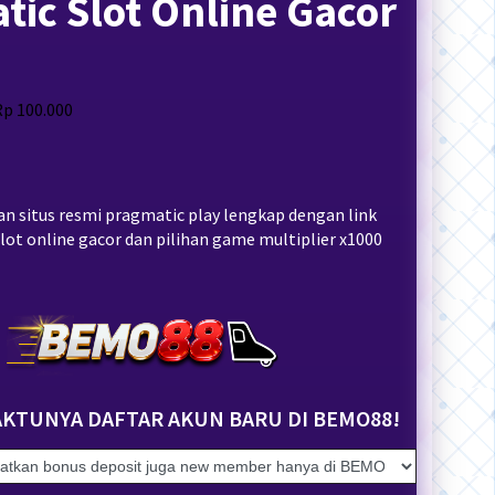
tic Slot Online Gacor
Rp 100.000
al.regular_price
al.sale_price
 situs resmi pragmatic play lengkap dengan link
ot online gacor dan pilihan game multiplier x1000
KTUNYA DAFTAR AKUN BARU DI BEMO88!