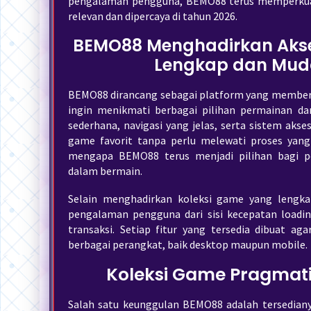
pengalaman pengguna, BEMO88 terus memperkuat 
relevan dan dipercaya di tahun 2026.
BEMO88 Menghadirkan Akse
Lengkap dan Mud
BEMO88 dirancang sebagai platform yang member
ingin menikmati berbagai pilihan permainan da
sederhana, navigasi yang jelas, serta sistem ak
game favorit tanpa perlu melewati proses yang 
mengapa BEMO88 terus menjadi pilihan bagi
dalam bermain.
Selain menghadirkan koleksi game yang lengk
pengalaman pengguna dari sisi kecepatan loadi
transaksi. Setiap fitur yang tersedia dibuat ag
berbagai perangkat, baik desktop maupun mobile.
Koleksi Game Pragmatic
Salah satu keunggulan BEMO88 adalah tersedian