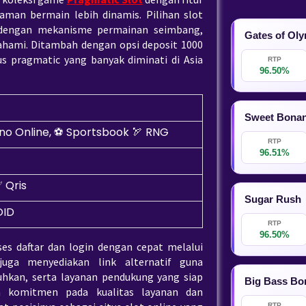
man bermain lebih dinamis. Pilihan slot
 dengan mekanisme permainan seimbang,
Gates of Ol
ahami. Ditambah dengan opsi deposit 1000
s pragmatic yang banyak diminati di Asia
RTP
96.50%
Sweet Bona
sino Online, ⚽ Sportsbook 🏹 RNG
RTP
96.51%
 Qris
Sugar Rush
OID
RTP
96.50%
s daftar dan login dengan cepat melalui
uga menyediakan link alternatif guna
uhkan, serta layanan pendukung yang siap
Big Bass Bo
komitmen pada kualitas layanan dan
RTP