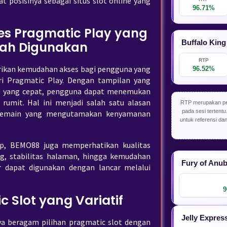
posisinya sebagai situs slot online yang
96.71%
s Pragmatic Play yang
Buffalo Kin
ah Digunakan
RTP
ikan kemudahan akses bagi pengguna yang
96.52%
ri Pragmatic Play. Dengan tampilan yang
ses yang cepat, pengguna dapat menemukan
rumit. Hal ini menjadi salah satu alasan
RTP merupakan per
pada sesi tertent
 pemain yang mengutamakan kenyamanan
untuk referensi d
ap, BEMO88 juga memperhatikan kualitas
ng, stabilitas halaman, hingga kemudahan
Fury of Anub
ar dapat digunakan dengan lancar melalui
9
 Slot yang Variatif
Jelly Expres
ya beragam pilihan pragmatic slot dengan