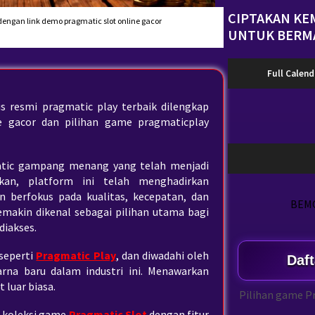
CIPTAKAN K
engan link demo pragmatic slot online gacor
UNTUK BERM
 resmi pragmatic play terbaik dilengkap
e gacor dan pilihan game pragmaticplay
gmatic gampang menang yang telah menjadi
kan, platform ini telah menghadirkan
 berfokus pada kualitas, kecepatan, dan
BEM
makin dikenal sebagai pilihan utama bagi
diakses.
seperti
Pragmatic Play
, dan diwadahi oleh
Daf
na baru dalam industri ini. Menawarkan
luar biasa.
Pilihan game Pr
 koleksi game
Pragmatic Slot
dengan fitur