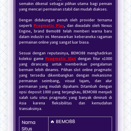
semakin dikenal sebagai pilihan utama bagi pemain
yang mencari permainan stabil dan mudah diakses.
Dengan didukungan penuh oleh provider ternama
seperti
Pragmatic Play
, dan diwadahi oleh Nexus
Engine, brand Bemo88 telah memberi warna baru
dalam industri ini. Menawarkan keberaneka ragaman
permainan online yang sangat luar biasa.
Sesuai dengan reputasinya, BEMO88 menghadirkan
koleksi game
Pragmatic Slot
dengan fitur x1000
yang dirancang untuk memberikan pengalaman
bermain lebih dinamis. Pilihan slot online pragmatic
yang tersedia dikembangkan dengan mekanisme
permainan seimbang, visual tajam, dan alur
permainan yang mudah dipahami. Ditambah dengan
opsi deposit 1000 yang terjangkau, BEMO88 menjadi
salah satu situs pragmatic yang banyak diminati di
Asia karena fleksibilitas dan kemudahan
transaksinya.
🔥 BEMO88
Nama
Situs