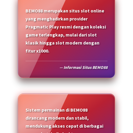
BEMO88 merupakan situs slot online
yang menghadirkan provider
Pragmatic Play resmi dengan koleksi
game terlengkap, mulai dari slot
klasik hingga slot modern dengan
fitur x1000.
— Informasi Situs BEMO88
Sistem permainan di BEMO88
dirancang modern dan stabil,
mendukung akses cepat di berbagai