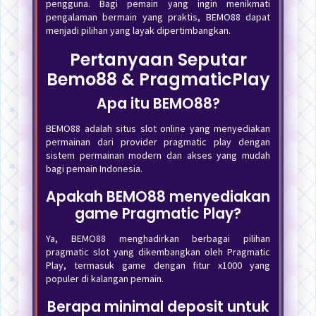
pengguna. Bagi pemain yang ingin menikmati
pengalaman bermain yang praktis, BEMO88 dapat
menjadi pilihan yang layak dipertimbangkan.
Pertanyaan Seputar
Bemo88 & PragmaticPlay
Apa itu BEMO88?
BEMO88 adalah situs slot online yang menyediakan
permainan dari provider pragmatic play dengan
sistem permainan modern dan akses yang mudah
bagi pemain Indonesia.
Apakah BEMO88 menyediakan
game Pragmatic Play?
Ya, BEMO88 menghadirkan berbagai pilihan
pragmatic slot yang dikembangkan oleh Pragmatic
Play, termasuk game dengan fitur x1000 yang
populer di kalangan pemain.
Berapa minimal deposit untuk