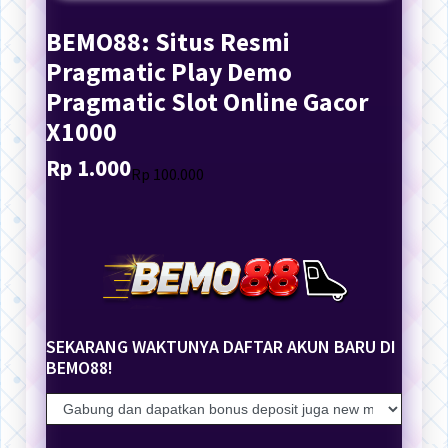
BEMO88: Situs Resmi
Pragmatic Play Demo
Pragmatic Slot Online Gacor
X1000
Rp 1.000
Translation
Translation
Rp 100.000
missing:
missing:
en.products.general.regular_price
en.products.general.sale_price
SEKARANG WAKTUNYA DAFTAR AKUN BARU DI
BEMO88!