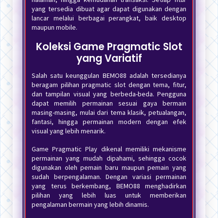
yang tersedia dibuat agar dapat digunakan dengan
lancar melalui berbagai perangkat, baik desktop
maupun mobile.
Koleksi Game Pragmatic Slot
yang Variatif
Salah satu keunggulan BEMO88 adalah tersedianya
beragam pilihan pragmatic slot dengan tema, fitur,
dan tampilan visual yang berbeda-beda. Pengguna
dapat memilih permainan sesuai gaya bermain
masing-masing, mulai dari tema klasik, petualangan,
fantasi, hingga permainan modern dengan efek
visual yang lebih menarik.
Game Pragmatic Play dikenal memiliki mekanisme
permainan yang mudah dipahami, sehingga cocok
digunakan oleh pemain baru maupun pemain yang
sudah berpengalaman. Dengan variasi permainan
yang terus berkembang, BEMO88 menghadirkan
pilihan yang lebih luas untuk memberikan
pengalaman bermain yang lebih dinamis.