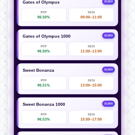
Gates of Olympus
X1000
RTP
SESI
96.50%
09:00–11:00
Gates of Olympus 1000
X1000
RTP
SESI
96.50%
11:00–13:00
Sweet Bonanza
X1000
RTP
SESI
96.51%
13:00–15:00
Sweet Bonanza 1000
X1000
RTP
SESI
96.53%
15:00–17:00