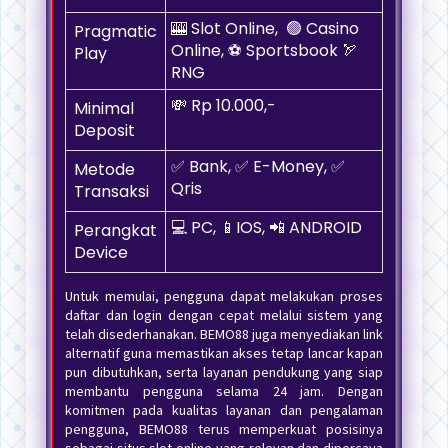
🎰 Slot Online, 🟢 Casino
Pragmatic
Online, ⚽ Sportsbook 🏹
Play
RNG
💸 Rp 10.000,-
Minimal
Deposit
✅ Bank, ✅ E-Money, ✅
Metode
Qris
Transaksi
💻 PC, 📱IOS, 📲 ANDROID
Perangkat
Device
Untuk memulai, pengguna dapat melakukan proses
daftar dan login dengan cepat melalui sistem yang
telah disederhanakan. BEMO88 juga menyediakan link
alternatif guna memastikan akses tetap lancar kapan
pun dibutuhkan, serta layanan pendukung yang siap
membantu pengguna selama 24 jam. Dengan
komitmen pada kualitas layanan dan pengalaman
pengguna, BEMO88 terus memperkuat posisinya
sebagai situs slot online yang relevan dan dipercaya