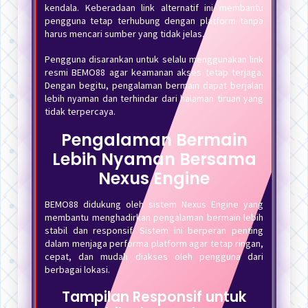
kendala. Keberadaan link alternatif ini membantu
pengguna tetap terhubung dengan platform tanpa
harus mencari sumber yang tidak jelas.
Pengguna disarankan untuk selalu menggunakan link
resmi BEMO88 agar keamanan akses tetap terjaga.
Dengan begitu, pengalaman bermain dapat berjalan
lebih nyaman dan terhindar dari halaman tiruan yang
tidak terpercaya.
Pengalaman Bermain
Lebih Nyaman Bersama
Nexus Engine
BEMO88 didukung oleh sistem Nexus Engine yang
membantu menghadirkan pengalaman bermain lebih
stabil dan responsif. Sistem ini berperan penting
dalam menjaga performa platform agar tetap ringan,
cepat, dan mudah diakses oleh pengguna dari
berbagai lokasi.
Tampilan Responsif untuk