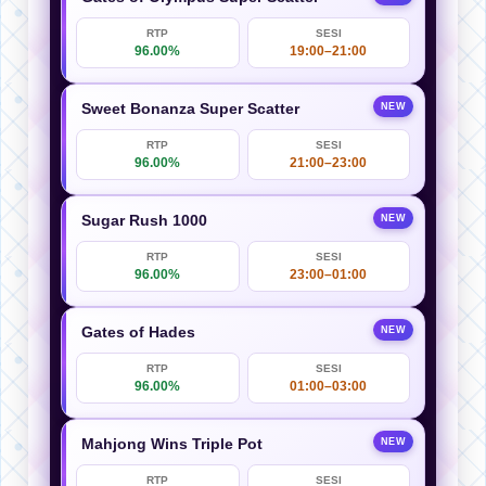
RTP
SESI
96.00%
19:00–21:00
Sweet Bonanza Super Scatter
NEW
RTP
SESI
96.00%
21:00–23:00
Sugar Rush 1000
NEW
RTP
SESI
96.00%
23:00–01:00
Gates of Hades
NEW
RTP
SESI
96.00%
01:00–03:00
Mahjong Wins Triple Pot
NEW
RTP
SESI