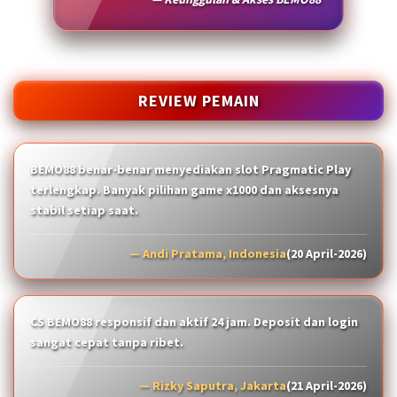
REVIEW PEMAIN
BEMO88 benar-benar menyediakan slot Pragmatic Play
terlengkap. Banyak pilihan game x1000 dan aksesnya
stabil setiap saat.
— Andi Pratama, Indonesia
(20 April-2026)
CS BEMO88 responsif dan aktif 24 jam. Deposit dan login
sangat cepat tanpa ribet.
— Rizky Saputra, Jakarta
(21 April-2026)