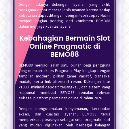
Dengan adanya dukungan layanan yang aktif,
pengguna dapat merasa lebih nyaman karena setiap
kebutuhan dapat ditangani dengan lebih cepat. Hal ini
menjadi bagian penting dari komitmen BEMO88
dalam menjaga kualitas layanan.
Kebahagian Bermain Slot
Online Pragmatic di
BEMO88
BEMO88 menjadi salah satu pilihan bagi pengguna
yang mencari akses Pragmatic Play lengkap dengan
tampilan modern, pilihan game variatif, transaksi
mudah, serta link alternatif resmi. Dukungan fitur
x1000, minimal deposit terjangkau, dan sistem yang
responsif membuat BEMO88 semakin relevan
sebagai platform permainan online di tahun 2026.
Dengan mengutamakan kenyamanan, kecepatan
akses, dan kualitas layanan, BEMO88 terus
memperkuat posisinya sebagai situs pragmatic slot
yang mudah digunakan oleh berbagai kalangan