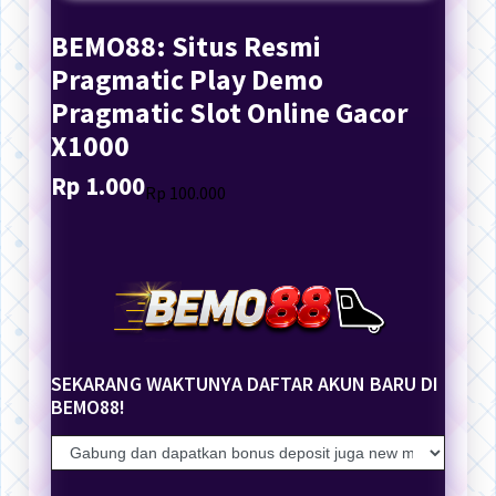
BEMO88: Situs Resmi
Pragmatic Play Demo
Pragmatic Slot Online Gacor
X1000
Rp 1.000
Translation
Translation
Rp 100.000
missing:
missing:
en.products.general.regular_price
en.products.general.sale_price
SEKARANG WAKTUNYA DAFTAR AKUN BARU DI
BEMO88!