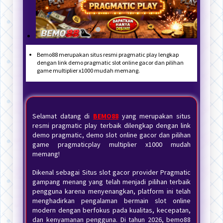
Bemo88 merupakan situs resmi pragmatic play lengkap
dengan link demo pragmatic slot online gacor dan pilihan
game multiplier x1000 mudah memang.
Selamat datang di
BEMO88
yang merupakan situs
resmi pragmatic play terbaik dilengkap dengan link
demo pragmatic, demo slot online gacor dan pilihan
game pragmaticplay multiplier x1000 mudah
memang!
Dikenal sebagai Situs slot gacor provider Pragmatic
gampang menang yang telah menjadi pilihan terbaik
pengguna karena menyenangkan, platform ini telah
menghadirkan pengalaman bermain slot online
modern dengan berfokus pada kualitas, kecepatan,
dan kenyamanan pengguna. Di tahun 2026, bemo88