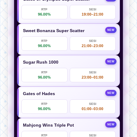
RTP
SESI
96.00%
19:00–21:00
Sweet Bonanza Super Scatter
NEW
RTP
SESI
96.00%
21:00–23:00
Sugar Rush 1000
NEW
RTP
SESI
96.00%
23:00–01:00
Gates of Hades
NEW
RTP
SESI
96.00%
01:00–03:00
Mahjong Wins Triple Pot
NEW
RTP
SESI