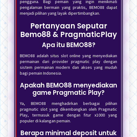
pengguna. Bagi pemain yang ingin menikmati
pengalaman bermain yang praktis, BEMO88 dapat
menjadi pilihan yang layak dipertimbangkan.
Pertanyaan Seputar
Bemo88 & PragmaticPlay
Apa itu BEMO88?
BEMO88 adalah situs slot online yang menyediakan
permainan dari provider pragmatic play dengan
sistem permainan modern dan akses yang mudah
bagi pemain Indonesia.
Apakah BEMO88 menyediakan
game Pragmatic Play?
Ya, BEMO88 menghadirkan berbagai pilihan
pragmatic slot yang dikembangkan oleh Pragmatic
Play, termasuk game dengan fitur x1000 yang
populer di kalangan pemain.
Berapa minimal deposit untuk