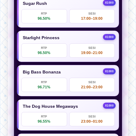
Sugar Rush
X1000
RTP
SESI
96.50%
17:00–19:00
Starlight Princess
X1000
RTP
SESI
96.50%
19:00–21:00
Big Bass Bonanza
X1000
RTP
SESI
96.71%
21:00–23:00
The Dog House Megaways
X1000
RTP
SESI
96.55%
23:00–01:00