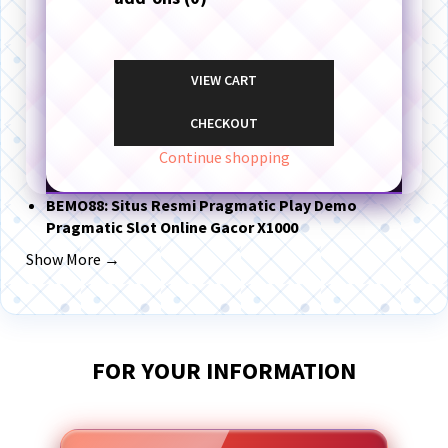
VIEW CART
CHECKOUT
Continue shopping
BEMO88: Situs Resmi Pragmatic Play Demo
Pragmatic Slot Online Gacor X1000
Show More →
FOR YOUR INFORMATION