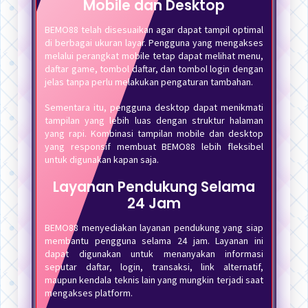
Mobile dan Desktop
BEMO88 telah disesuaikan agar dapat tampil optimal
di berbagai ukuran layar. Pengguna yang mengakses
melalui perangkat mobile tetap dapat melihat menu,
daftar game, tombol daftar, dan tombol login dengan
jelas tanpa perlu melakukan pengaturan tambahan.
Sementara itu, pengguna desktop dapat menikmati
tampilan yang lebih luas dengan struktur halaman
yang rapi. Kombinasi tampilan mobile dan desktop
yang responsif membuat BEMO88 lebih fleksibel
untuk digunakan kapan saja.
Layanan Pendukung Selama
24 Jam
BEMO88 menyediakan layanan pendukung yang siap
membantu pengguna selama 24 jam. Layanan ini
dapat digunakan untuk menanyakan informasi
seputar daftar, login, transaksi, link alternatif,
maupun kendala teknis lain yang mungkin terjadi saat
mengakses platform.