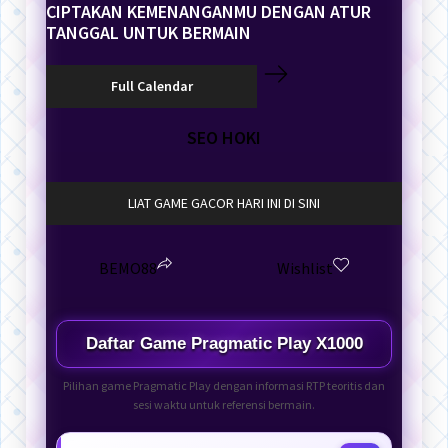
CIPTAKAN KEMENANGANMU DENGAN ATUR
TANGGAL UNTUK BERMAIN
SEO HOKI
LIAT GAME GACOR HARI INI DI SINI
BEMO88
Wishlist
Daftar Game Pragmatic Play X1000
Pilihan game Pragmatic Play dengan informasi RTP teoritis dan
sesi waktu untuk referensi bermain.