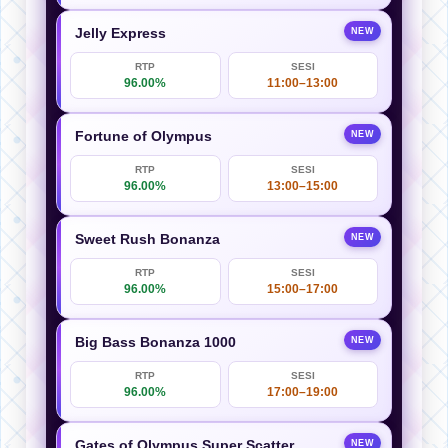
Jelly Express
NEW
RTP
SESI
96.00%
11:00–13:00
Fortune of Olympus
NEW
RTP
SESI
96.00%
13:00–15:00
Sweet Rush Bonanza
NEW
RTP
SESI
96.00%
15:00–17:00
Big Bass Bonanza 1000
NEW
RTP
SESI
96.00%
17:00–19:00
Gates of Olympus Super Scatter
NEW