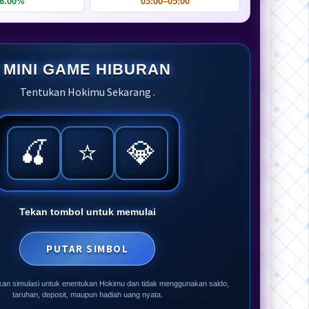
6.00%
03:00–05:00
MINI GAME HIBURAN
Tentukan Hokimu Sekarang .
🍒
⭐
💎
Tekan tombol untuk memulai
PUTAR SIMBOL
akan simulasi untuk enentukan Hokimu dan tidak menggunakan saldo,
taruhan, deposit, maupun hadiah uang nyata.