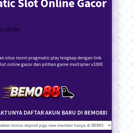
tic Slot Online Gacor
Rp 100.000
al.regular_price
al.sale_price
 situs resmi pragmatic play lengkap dengan link
ot online gacor dan pilihan game multiplier x1000
KTUNYA DAFTAR AKUN BARU DI BEMO88!