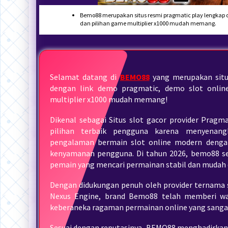
Bemo88 merupakan situs resmi pragmatic play lengkap d
dan pilihan game multiplier x1000 mudah memang.
Selamat datang di
BEMO88
yang merupakan situs
dengan link demo pragmatic, demo slot onlin
multiplier x1000 mudah memang!
Dikenal sebagai Situs slot gacor provider Pra
pilihan terbaik pengguna karena menyenang
pengalaman bermain slot online modern dengan
kenyamanan pengguna. Di tahun 2026, bemo88 se
pemain yang mencari permainan stabil dan mudah 
Dengan didukungan penuh oleh provider ternama 
Nexus Engine, brand Bemo88 telah memberi war
keberaneka ragaman permainan online yang sangat 
Sesuai dengan reputasinya, BEMO88 menghadirkan