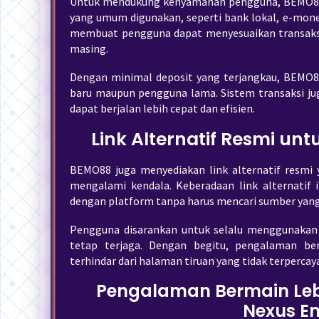
Untuk mendukung kenyamanan pengguna, BEMO88
yang umum digunakan, seperti bank lokal, e-mone
membuat pengguna dapat menyesuaikan transaksi
masing.
Dengan minimal deposit yang terjangkau, BEMO8
baru maupun pengguna lama. Sistem transaksi juga
dapat berjalan lebih cepat dan efisien.
Link Alternatif Resmi unt
BEMO88 juga menyediakan link alternatif resmi
mengalami kendala. Keberadaan link alternati
dengan platform tanpa harus mencari sumber yang 
Pengguna disarankan untuk selalu menggunakan
tetap terjaga. Dengan begitu, pengalaman be
terhindar dari halaman tiruan yang tidak terpercay
Pengalaman Bermain Le
Nexus E