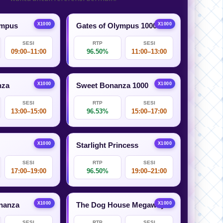
ympus
X1000
Gates of Olympus 1000
X1000
SESI
RTP
SESI
09:00–11:00
96.50%
11:00–13:00
nza
X1000
Sweet Bonanza 1000
X1000
SESI
RTP
SESI
13:00–15:00
96.53%
15:00–17:00
X1000
Starlight Princess
X1000
SESI
RTP
SESI
17:00–19:00
96.50%
19:00–21:00
nanza
X1000
The Dog House Megaways
X1000
SESI
RTP
SESI