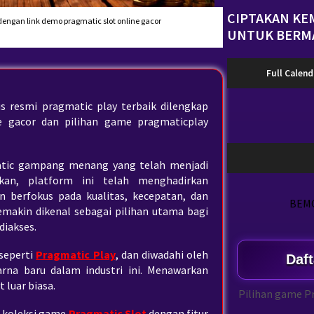
CIPTAKAN K
engan link demo pragmatic slot online gacor
UNTUK BERM
 resmi pragmatic play terbaik dilengkap
e gacor dan pilihan game pragmaticplay
gmatic gampang menang yang telah menjadi
kan, platform ini telah menghadirkan
 berfokus pada kualitas, kecepatan, dan
BEM
makin dikenal sebagai pilihan utama bagi
diakses.
seperti
Pragmatic Play
, dan diwadahi oleh
Daf
na baru dalam industri ini. Menawarkan
luar biasa.
Pilihan game Pr
 koleksi game
Pragmatic Slot
dengan fitur