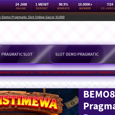
24 JAM
1 MENIT
98.9%
10.000K+
7/24
ONLINE
DEPOSIT
WINRATE
MEMBER
CS LIVEC
PRAGMATIC SLOT
SLOT DEMO PRAGMATIC
PRAGMATIC
GAME DEMO SLOT PRAGMATIC
BEMO88 LINK RESMI BANDAR SLOT PRAGMATIC
BEMO88
Pragma