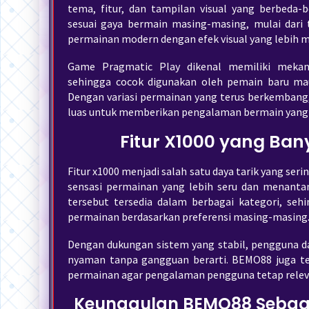
tema, fitur, dan tampilan visual yang berbeda
sesuai gaya bermain masing-masing, mulai dari t
permainan modern dengan efek visual yang lebih m
Game Pragmatic Play dikenal memiliki meka
sehingga cocok digunakan oleh pemain baru m
Dengan variasi permainan yang terus berkembang
luas untuk memberikan pengalaman bermain yang 
Fitur X1000 yang Ban
Fitur x1000 menjadi salah satu daya tarik yang se
sensasi permainan yang lebih seru dan menanta
tersebut tersedia dalam berbagai kategori, se
permainan berdasarkan preferensi masing-masing
Dengan dukungan sistem yang stabil, pengguna d
nyaman tanpa gangguan berarti. BEMO88 juga t
permainan agar pengalaman pengguna tetap releva
Keunggulan BEMO88 Sebaga