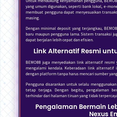
Untuk mendukung kenyamanan pengguna, BEMO88
yang umum digunakan, seperti bank lokal, e-mone
membuat pengguna dapat menyesuaikan transaksi
masing.
Dengan minimal deposit yang terjangkau, BEMO8
baru maupun pengguna lama. Sistem transaksi juga
dapat berjalan lebih cepat dan efisien.
Link Alternatif Resmi unt
BEMO88 juga menyediakan link alternatif resmi
mengalami kendala. Keberadaan link alternati
dengan platform tanpa harus mencari sumber yang 
Pengguna disarankan untuk selalu menggunakan
tetap terjaga. Dengan begitu, pengalaman be
terhindar dari halaman tiruan yang tidak terpercay
Pengalaman Bermain Le
Nexus E