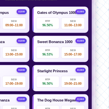
ympus
X1000
Gates of Olympus 1000
X1000
SESI
RTP
SESI
09:00–11:00
96.50%
11:00–13:00
nza
X1000
Sweet Bonanza 1000
X1000
SESI
RTP
SESI
13:00–15:00
96.53%
15:00–17:00
X1000
Starlight Princess
X1000
SESI
RTP
SESI
17:00–19:00
96.50%
19:00–21:00
nanza
X1000
The Dog House Megaways
X1000
SESI
RTP
SESI