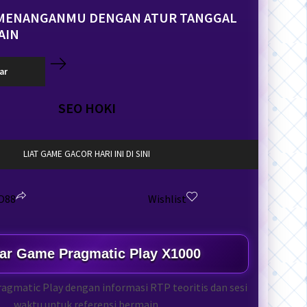
EMENANGANMU DENGAN ATUR TANGGAL
AIN
SEO HOKI
LIAT GAME GACOR HARI INI DI SINI
O88
Wishlist
tar Game Pragmatic Play X1000
agmatic Play dengan informasi RTP teoritis dan sesi
waktu untuk referensi bermain.