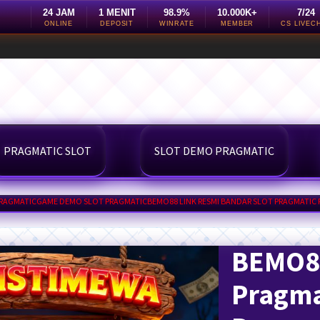
24 JAM
1 MENIT
98.9%
10.000K+
7/24
ONLINE
DEPOSIT
WINRATE
MEMBER
CS LIVEC
PRAGMATIC SLOT
SLOT DEMO PRAGMATIC
PRAGMATIC
GAME DEMO SLOT PRAGMATIC
BEMO88 LINK RESMI BANDAR SLOT PRAGMATIC
BEMO88
Pragma