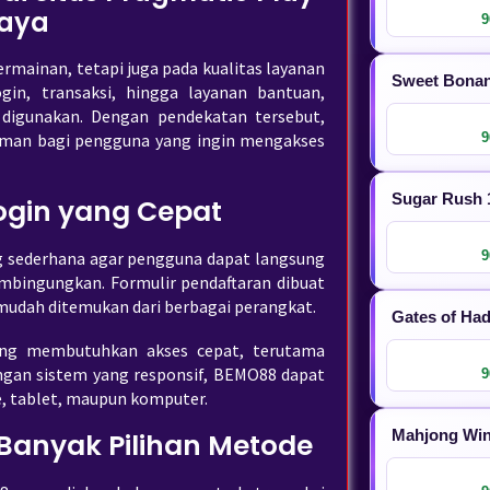
caya
9
mainan, tetapi juga pada kualitas layanan
Sweet Bonan
ogin, transaksi, hingga layanan bantuan,
 digunakan. Dengan pendekatan tersebut,
9
man bagi pengguna yang ingin mengakses
Sugar Rush 
Login yang Cepat
9
g sederhana agar pengguna dapat langsung
bingungkan. Formulir pendaftaran dibuat
mudah ditemukan dari berbagai perangkat.
Gates of Ha
ng membutuhkan akses cepat, terutama
ngan sistem yang responsif, BEMO88 dapat
9
, tablet, maupun komputer.
Mahjong Wins
Banyak Pilihan Metode