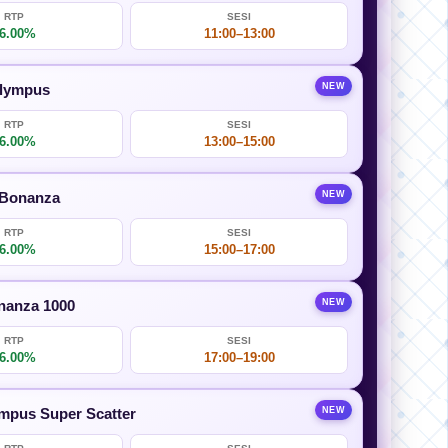
RTP
SESI
6.00%
11:00–13:00
Olympus
NEW
RTP
SESI
6.00%
13:00–15:00
 Bonanza
NEW
RTP
SESI
6.00%
15:00–17:00
nanza 1000
NEW
RTP
SESI
6.00%
17:00–19:00
ympus Super Scatter
NEW