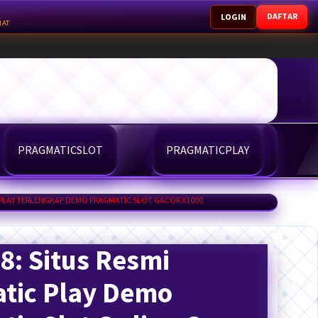
DAFTAR
LOGIN
HAT
BEMO88: Situs Resmi Pragmatic Play 
PRAGMATICSLOT
PRAGMATICPLAY
 PLAY TERLENGKAP DEMO PRAGMATIC SLOT GACOR X1000
: Situs Resmi
tic Play Demo