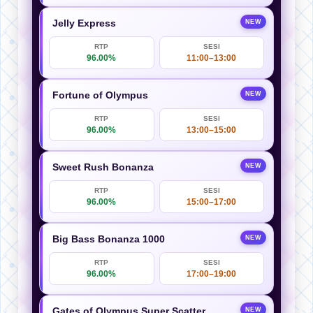
Jelly Express
NEW
RTP
SESI
96.00%
11:00–13:00
Fortune of Olympus
NEW
RTP
SESI
96.00%
13:00–15:00
Sweet Rush Bonanza
NEW
RTP
SESI
96.00%
15:00–17:00
Big Bass Bonanza 1000
NEW
RTP
SESI
96.00%
17:00–19:00
Gates of Olympus Super Scatter
NEW