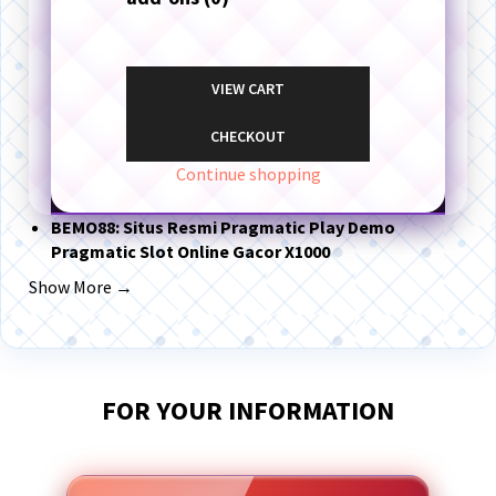
VIEW CART
CHECKOUT
Continue shopping
BEMO88: Situs Resmi Pragmatic Play Demo
Pragmatic Slot Online Gacor X1000
Show More →
FOR YOUR INFORMATION