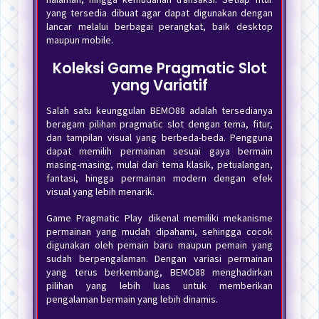
yang tersedia dibuat agar dapat digunakan dengan
lancar melalui berbagai perangkat, baik desktop
maupun mobile.
Koleksi Game Pragmatic Slot
yang Variatif
Salah satu keunggulan BEMO88 adalah tersedianya
beragam pilihan pragmatic slot dengan tema, fitur,
dan tampilan visual yang berbeda-beda. Pengguna
dapat memilih permainan sesuai gaya bermain
masing-masing, mulai dari tema klasik, petualangan,
fantasi, hingga permainan modern dengan efek
visual yang lebih menarik.
Game Pragmatic Play dikenal memiliki mekanisme
permainan yang mudah dipahami, sehingga cocok
digunakan oleh pemain baru maupun pemain yang
sudah berpengalaman. Dengan variasi permainan
yang terus berkembang, BEMO88 menghadirkan
pilihan yang lebih luas untuk memberikan
pengalaman bermain yang lebih dinamis.