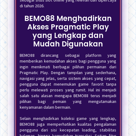
di tahun 2026.
BEMO88 Menghadirkan
Akses Pragmatic Play
yang Lengkap dan
Mudah Digunakan
BEMO88 dirancang sebagai platform yang
memberikan kemudahan akses bagi pengguna yang
ingin menikmati berbagai pilihan permainan dari
Pragmatic Play. Dengan tampilan yang sederhana,
navigasi yang jelas, serta sistem akses yang cepat,
pengguna dapat menemukan game favorit tanpa
perlu melewati proses yang rumit. Hal ini menjadi
salah satu alasan mengapa BEMO88 terus menjadi
pilihan bagi pemain yang mengutamakan
kenyamanan dalam bermain.
Selain menghadirkan koleksi game yang lengkap,
BEMO88 juga memperhatikan kualitas pengalaman
pengguna dari sisi kecepatan loading, stabilitas
halaman, hingga kemudahan transaksi. Setiap fitur