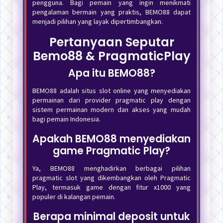
pengguna. Bagi pemain yang ingin menikmati
pengalaman bermain yang praktis, BEMO88 dapat
menjadi pilihan yang layak dipertimbangkan.
Pertanyaan Seputar
Bemo88 & PragmaticPlay
Apa itu BEMO88?
BEMO88 adalah situs slot online yang menyediakan
permainan dari provider pragmatic play dengan
sistem permainan modern dan akses yang mudah
bagi pemain Indonesia.
Apakah BEMO88 menyediakan
game Pragmatic Play?
Ya, BEMO88 menghadirkan berbagai pilihan
pragmatic slot yang dikembangkan oleh Pragmatic
Play, termasuk game dengan fitur x1000 yang
populer di kalangan pemain.
Berapa minimal deposit untuk