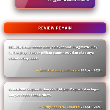
REVIEW PEMAIN
BEMO88 benar-benar menyediakan slot Pragmatic Play
terlengkap. Banyak pilihan game x1000 dan aksesnya
stabil setiap saat.
— Andi Pratama, Indonesia
(20 April-2026)
CS BEMO88 responsif dan aktif 24 jam. Deposit dan login
sangat cepat tanpa ribet.
— Rizky Saputra, Jakarta
(21 April-2026)