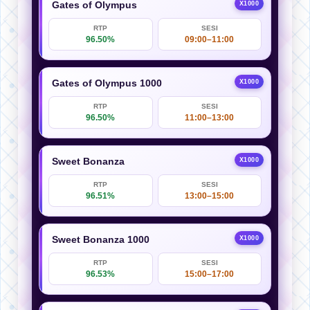
Gates of Olympus
X1000
RTP
SESI
96.50%
09:00–11:00
Gates of Olympus 1000
X1000
RTP
SESI
96.50%
11:00–13:00
Sweet Bonanza
X1000
RTP
SESI
96.51%
13:00–15:00
Sweet Bonanza 1000
X1000
RTP
SESI
96.53%
15:00–17:00