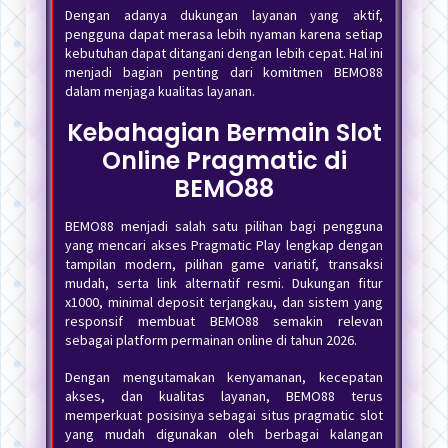
Dengan adanya dukungan layanan yang aktif,
pengguna dapat merasa lebih nyaman karena setiap
kebutuhan dapat ditangani dengan lebih cepat. Hal ini
menjadi bagian penting dari komitmen BEMO88
dalam menjaga kualitas layanan.
Kebahagian Bermain Slot
Online Pragmatic di
BEMO88
BEMO88 menjadi salah satu pilihan bagi pengguna
yang mencari akses Pragmatic Play lengkap dengan
tampilan modern, pilihan game variatif, transaksi
mudah, serta link alternatif resmi. Dukungan fitur
x1000, minimal deposit terjangkau, dan sistem yang
responsif membuat BEMO88 semakin relevan
sebagai platform permainan online di tahun 2026.
Dengan mengutamakan kenyamanan, kecepatan
akses, dan kualitas layanan, BEMO88 terus
memperkuat posisinya sebagai situs pragmatic slot
yang mudah digunakan oleh berbagai kalangan