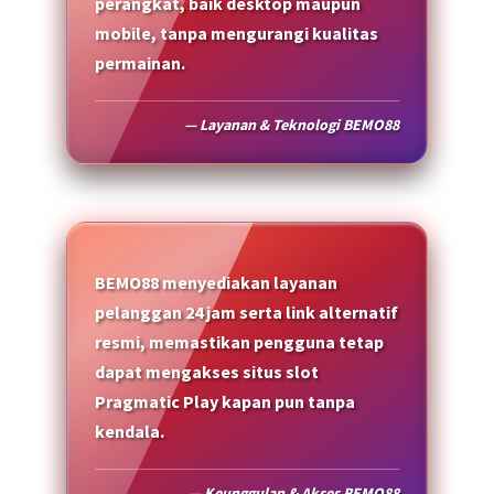
perangkat, baik desktop maupun
mobile, tanpa mengurangi kualitas
permainan.
— Layanan & Teknologi BEMO88
BEMO88 menyediakan layanan
pelanggan 24 jam serta link alternatif
resmi, memastikan pengguna tetap
dapat mengakses situs slot
Pragmatic Play kapan pun tanpa
kendala.
— Keunggulan & Akses BEMO88