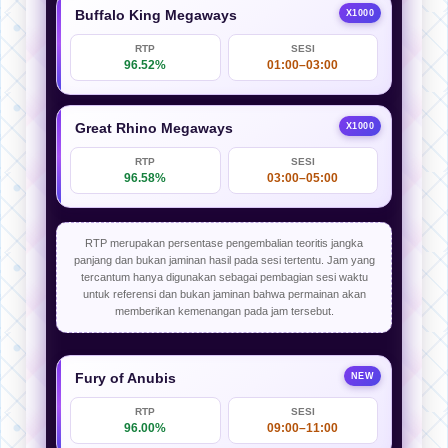
Buffalo King Megaways
X1000
RTP
SESI
96.52%
01:00–03:00
Great Rhino Megaways
X1000
RTP
SESI
96.58%
03:00–05:00
RTP merupakan persentase pengembalian teoritis jangka
panjang dan bukan jaminan hasil pada sesi tertentu. Jam yang
tercantum hanya digunakan sebagai pembagian sesi waktu
untuk referensi dan bukan jaminan bahwa permainan akan
memberikan kemenangan pada jam tersebut.
Fury of Anubis
NEW
RTP
SESI
96.00%
09:00–11:00