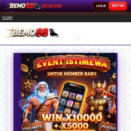
BEMO88
DAFTAR
LOGIN
BEMO88: Situs R