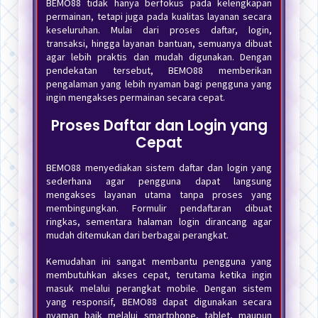
BEMO88 tidak hanya berfokus pada kelengkapan
permainan, tetapi juga pada kualitas layanan secara
keseluruhan. Mulai dari proses daftar, login,
transaksi, hingga layanan bantuan, semuanya dibuat
agar lebih praktis dan mudah digunakan. Dengan
pendekatan tersebut, BEMO88 memberikan
pengalaman yang lebih nyaman bagi pengguna yang
ingin mengakses permainan secara cepat.
Proses Daftar dan Login yang
Cepat
BEMO88 menyediakan sistem daftar dan login yang
sederhana agar pengguna dapat langsung
mengakses layanan utama tanpa proses yang
membingungkan. Formulir pendaftaran dibuat
ringkas, sementara halaman login dirancang agar
mudah ditemukan dari berbagai perangkat.
Kemudahan ini sangat membantu pengguna yang
membutuhkan akses cepat, terutama ketika ingin
masuk melalui perangkat mobile. Dengan sistem
yang responsif, BEMO88 dapat digunakan secara
nyaman baik melalui smartphone, tablet, maupun