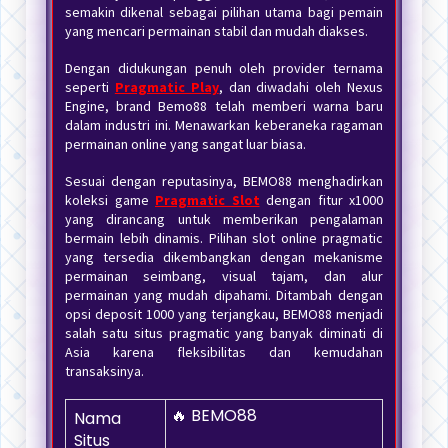
semakin dikenal sebagai pilihan utama bagi pemain
yang mencari permainan stabil dan mudah diakses.
Dengan didukungan penuh oleh provider ternama
seperti
Pragmatic Play
, dan diwadahi oleh Nexus
Engine, brand Bemo88 telah memberi warna baru
dalam industri ini. Menawarkan keberaneka ragaman
permainan online yang sangat luar biasa.
Sesuai dengan reputasinya, BEMO88 menghadirkan
koleksi game
Pragmatic Slot
dengan fitur x1000
yang dirancang untuk memberikan pengalaman
bermain lebih dinamis. Pilihan slot online pragmatic
yang tersedia dikembangkan dengan mekanisme
permainan seimbang, visual tajam, dan alur
permainan yang mudah dipahami. Ditambah dengan
opsi deposit 1000 yang terjangkau, BEMO88 menjadi
salah satu situs pragmatic yang banyak diminati di
Asia karena fleksibilitas dan kemudahan
transaksinya.
🔥 BEMO88
Nama
Situs