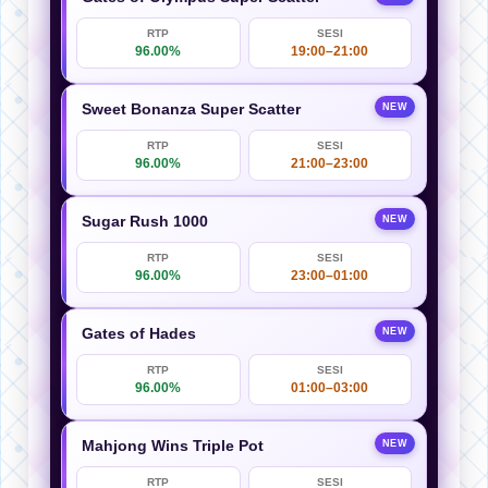
RTP
SESI
96.00%
19:00–21:00
Sweet Bonanza Super Scatter
NEW
RTP
SESI
96.00%
21:00–23:00
Sugar Rush 1000
NEW
RTP
SESI
96.00%
23:00–01:00
Gates of Hades
NEW
RTP
SESI
96.00%
01:00–03:00
Mahjong Wins Triple Pot
NEW
RTP
SESI