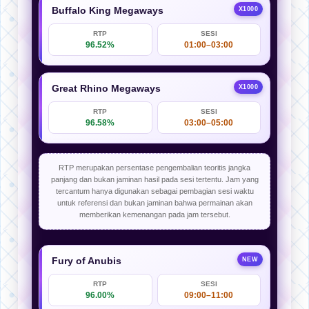
Buffalo King Megaways
X1000
RTP
SESI
96.52%
01:00–03:00
Great Rhino Megaways
X1000
RTP
SESI
96.58%
03:00–05:00
RTP merupakan persentase pengembalian teoritis jangka
panjang dan bukan jaminan hasil pada sesi tertentu. Jam yang
tercantum hanya digunakan sebagai pembagian sesi waktu
untuk referensi dan bukan jaminan bahwa permainan akan
memberikan kemenangan pada jam tersebut.
Fury of Anubis
NEW
RTP
SESI
96.00%
09:00–11:00