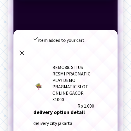
item added to your cart
BEMO88: SITUS
RESMI PRAGMATIC
PLAY DEMO
PRAGMATIC SLOT
ONLINE GACOR
X1000
Rp 1.000
delivery option detail
delivery city
jakarta