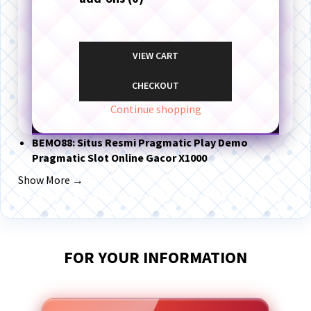
VIEW CART
CHECKOUT
Continue shopping
BEMO88: Situs Resmi Pragmatic Play Demo
Pragmatic Slot Online Gacor X1000
Show More →
FOR YOUR INFORMATION