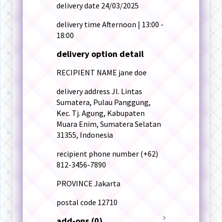
delivery date
24/03/2025
delivery time
Afternoon | 13:00 -
18:00
delivery option detail
RECIPIENT NAME
jane doe
delivery address
Jl. Lintas
Sumatera, Pulau Panggung,
Kec. Tj. Agung, Kabupaten
Muara Enim, Sumatera Selatan
31355, Indonesia
recipient phone number
(+62)
812-3456-7890
PROVINCE
Jakarta
postal code
12710
add-ons (0)