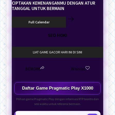
CIPTAKAN KEMENANGANMU DENGAN ATUR
TANGGAL UNTUK BERMAIN
SEO HOKI
LIAT GAME GACOR HARI INI DI SINI
BEMO88
Wishlist
Daftar Game Pragmatic Play X1000
Pilihan game Pragmatic Play dengan informasi RTP teoritis dan
sesi waktu untuk referensi bermain.