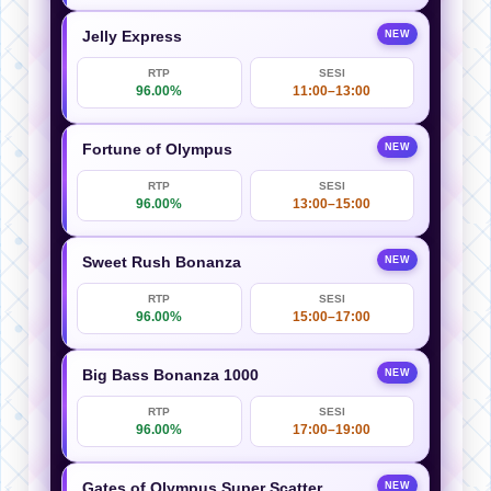
Jelly Express
NEW
RTP
SESI
96.00%
11:00–13:00
Fortune of Olympus
NEW
RTP
SESI
96.00%
13:00–15:00
Sweet Rush Bonanza
NEW
RTP
SESI
96.00%
15:00–17:00
Big Bass Bonanza 1000
NEW
RTP
SESI
96.00%
17:00–19:00
Gates of Olympus Super Scatter
NEW