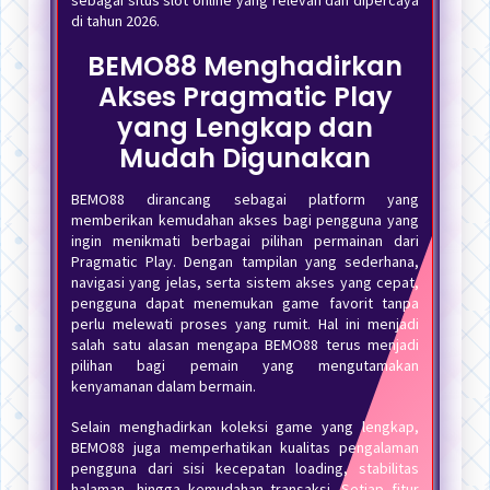
di tahun 2026.
BEMO88 Menghadirkan
Akses Pragmatic Play
yang Lengkap dan
Mudah Digunakan
BEMO88 dirancang sebagai platform yang
memberikan kemudahan akses bagi pengguna yang
ingin menikmati berbagai pilihan permainan dari
Pragmatic Play. Dengan tampilan yang sederhana,
navigasi yang jelas, serta sistem akses yang cepat,
pengguna dapat menemukan game favorit tanpa
perlu melewati proses yang rumit. Hal ini menjadi
salah satu alasan mengapa BEMO88 terus menjadi
pilihan bagi pemain yang mengutamakan
kenyamanan dalam bermain.
Selain menghadirkan koleksi game yang lengkap,
BEMO88 juga memperhatikan kualitas pengalaman
pengguna dari sisi kecepatan loading, stabilitas
halaman, hingga kemudahan transaksi. Setiap fitur