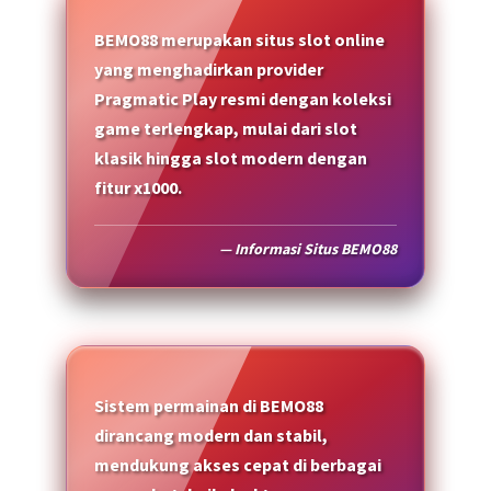
BEMO88 merupakan situs slot online
yang menghadirkan provider
Pragmatic Play resmi dengan koleksi
game terlengkap, mulai dari slot
klasik hingga slot modern dengan
fitur x1000.
— Informasi Situs BEMO88
Sistem permainan di BEMO88
dirancang modern dan stabil,
mendukung akses cepat di berbagai