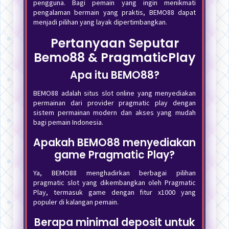
pengguna. Bagi pemain yang ingin menikmati
pengalaman bermain yang praktis, BEMO88 dapat
menjadi pilihan yang layak dipertimbangkan.
Pertanyaan Seputar
Bemo88 & PragmaticPlay
Apa itu BEMO88?
BEMO88 adalah situs slot online yang menyediakan
permainan dari provider pragmatic play dengan
sistem permainan modern dan akses yang mudah
bagi pemain Indonesia.
Apakah BEMO88 menyediakan
game Pragmatic Play?
Ya, BEMO88 menghadirkan berbagai pilihan
pragmatic slot yang dikembangkan oleh Pragmatic
Play, termasuk game dengan fitur x1000 yang
populer di kalangan pemain.
Berapa minimal deposit untuk