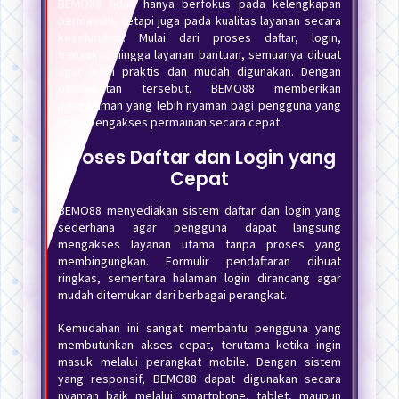
BEMO88 tidak hanya berfokus pada kelengkapan
permainan, tetapi juga pada kualitas layanan secara
keseluruhan. Mulai dari proses daftar, login,
transaksi, hingga layanan bantuan, semuanya dibuat
agar lebih praktis dan mudah digunakan. Dengan
pendekatan tersebut, BEMO88 memberikan
pengalaman yang lebih nyaman bagi pengguna yang
ingin mengakses permainan secara cepat.
Proses Daftar dan Login yang
Cepat
BEMO88 menyediakan sistem daftar dan login yang
sederhana agar pengguna dapat langsung
mengakses layanan utama tanpa proses yang
membingungkan. Formulir pendaftaran dibuat
ringkas, sementara halaman login dirancang agar
mudah ditemukan dari berbagai perangkat.
Kemudahan ini sangat membantu pengguna yang
membutuhkan akses cepat, terutama ketika ingin
masuk melalui perangkat mobile. Dengan sistem
yang responsif, BEMO88 dapat digunakan secara
nyaman baik melalui smartphone, tablet, maupun