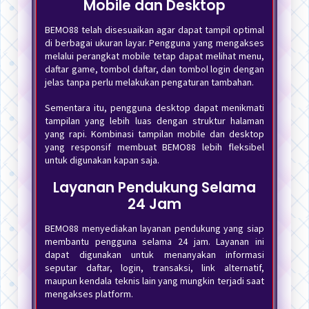
Mobile dan Desktop
BEMO88 telah disesuaikan agar dapat tampil optimal
di berbagai ukuran layar. Pengguna yang mengakses
melalui perangkat mobile tetap dapat melihat menu,
daftar game, tombol daftar, dan tombol login dengan
jelas tanpa perlu melakukan pengaturan tambahan.
Sementara itu, pengguna desktop dapat menikmati
tampilan yang lebih luas dengan struktur halaman
yang rapi. Kombinasi tampilan mobile dan desktop
yang responsif membuat BEMO88 lebih fleksibel
untuk digunakan kapan saja.
Layanan Pendukung Selama
24 Jam
BEMO88 menyediakan layanan pendukung yang siap
membantu pengguna selama 24 jam. Layanan ini
dapat digunakan untuk menanyakan informasi
seputar daftar, login, transaksi, link alternatif,
maupun kendala teknis lain yang mungkin terjadi saat
mengakses platform.