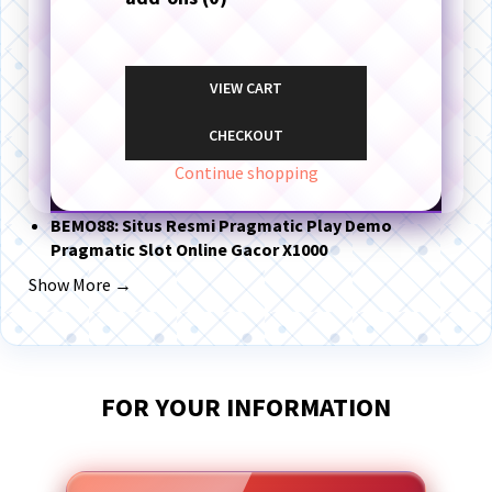
VIEW CART
CHECKOUT
Continue shopping
BEMO88: Situs Resmi Pragmatic Play Demo
Pragmatic Slot Online Gacor X1000
Show More →
FOR YOUR INFORMATION