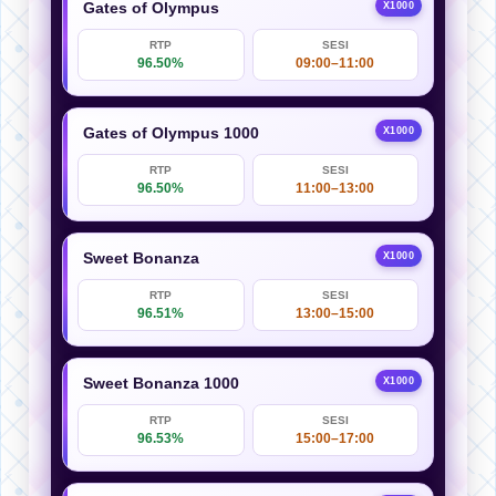
Gates of Olympus
X1000
RTP
SESI
96.50%
09:00–11:00
Gates of Olympus 1000
X1000
RTP
SESI
96.50%
11:00–13:00
Sweet Bonanza
X1000
RTP
SESI
96.51%
13:00–15:00
Sweet Bonanza 1000
X1000
RTP
SESI
96.53%
15:00–17:00