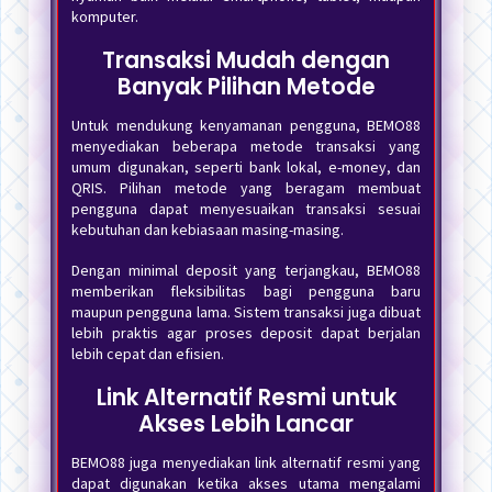
komputer.
Transaksi Mudah dengan
Banyak Pilihan Metode
Untuk mendukung kenyamanan pengguna, BEMO88
menyediakan beberapa metode transaksi yang
umum digunakan, seperti bank lokal, e-money, dan
QRIS. Pilihan metode yang beragam membuat
pengguna dapat menyesuaikan transaksi sesuai
kebutuhan dan kebiasaan masing-masing.
Dengan minimal deposit yang terjangkau, BEMO88
memberikan fleksibilitas bagi pengguna baru
maupun pengguna lama. Sistem transaksi juga dibuat
lebih praktis agar proses deposit dapat berjalan
lebih cepat dan efisien.
Link Alternatif Resmi untuk
Akses Lebih Lancar
BEMO88 juga menyediakan link alternatif resmi yang
dapat digunakan ketika akses utama mengalami