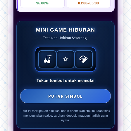
96.00%
03:00–05:00
MINI GAME HIBURAN
Tentukan Hokimu Sekarang .
🍒
⭐
💎
Tekan tombol untuk memulai
PUTAR SIMBOL
Fitur ini merupakan simulasi untuk enentukan Hokimu dan tidak
menggunakan saldo, taruhan, deposit, maupun hadiah uang
nyata.