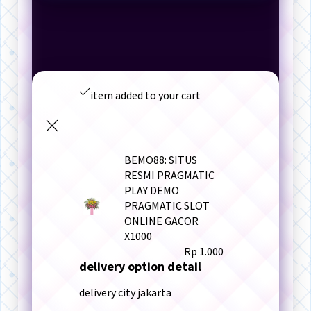
item added to your cart
BEMO88: SITUS
RESMI PRAGMATIC
PLAY DEMO
PRAGMATIC SLOT
ONLINE GACOR
X1000
Rp 1.000
delivery option detail
delivery city
jakarta