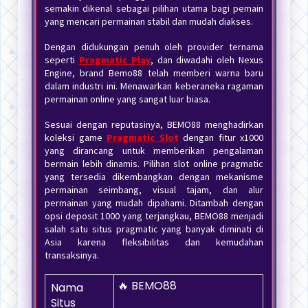
semakin dikenal sebagai pilihan utama bagi pemain
yang mencari permainan stabil dan mudah diakses.
Dengan didukungan penuh oleh provider ternama
seperti
Pragmatic Play
, dan diwadahi oleh Nexus
Engine, brand Bemo88 telah memberi warna baru
dalam industri ini. Menawarkan keberaneka ragaman
permainan online yang sangat luar biasa.
Sesuai dengan reputasinya, BEMO88 menghadirkan
koleksi game
Pragmatic Slot
dengan fitur x1000
yang dirancang untuk memberikan pengalaman
bermain lebih dinamis. Pilihan slot online pragmatic
yang tersedia dikembangkan dengan mekanisme
permainan seimbang, visual tajam, dan alur
permainan yang mudah dipahami. Ditambah dengan
opsi deposit 1000 yang terjangkau, BEMO88 menjadi
salah satu situs pragmatic yang banyak diminati di
Asia karena fleksibilitas dan kemudahan
transaksinya.
🔥 BEMO88
Nama
Situs