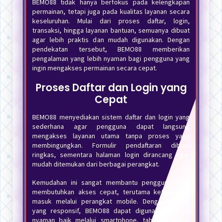
BEMO88 tidak hanya berfokus pada kelengkapan
permainan, tetapi juga pada kualitas layanan secara
keseluruhan. Mulai dari proses daftar, login,
transaksi, hingga layanan bantuan, semuanya dibuat
agar lebih praktis dan mudah digunakan. Dengan
pendekatan tersebut, BEMO88 memberikan
pengalaman yang lebih nyaman bagi pengguna yang
ingin mengakses permainan secara cepat.
Proses Daftar dan Login yang
Cepat
BEMO88 menyediakan sistem daftar dan login yang
sederhana agar pengguna dapat langsung
mengakses layanan utama tanpa proses yang
membingungkan. Formulir pendaftaran dibuat
ringkas, sementara halaman login dirancang agar
mudah ditemukan dari berbagai perangkat.
Kemudahan ini sangat membantu pengguna yang
membutuhkan akses cepat, terutama ketika ingin
masuk melalui perangkat mobile. Dengan sistem
yang responsif, BEMO88 dapat digunakan secara
nyaman baik melalui smartphone, tablet, maupun