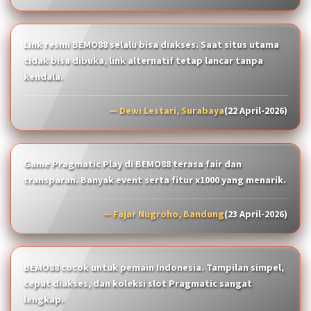
Link resmi BEMO88 selalu bisa diakses. Saat situs utama
tidak bisa dibuka, link alternatif tetap lancar tanpa
kendala.
— Dewi Lestari, Surabaya
(22 April-2026)
Game Pragmatic Play di BEMO88 terasa fair dan
transparan. Banyak event serta fitur x1000 yang menarik.
— Fajar Nugroho, Bandung
(23 April-2026)
BEMO88 cocok untuk pemain Indonesia. Tampilan simpel,
cepat diakses, dan koleksi slot Pragmatic sangat
lengkap.