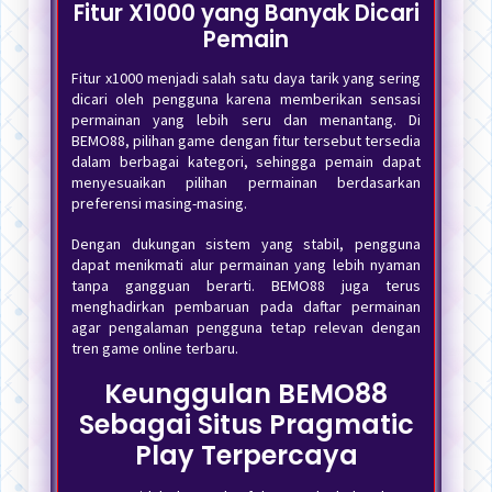
Fitur X1000 yang Banyak Dicari
Pemain
Fitur x1000 menjadi salah satu daya tarik yang sering
dicari oleh pengguna karena memberikan sensasi
permainan yang lebih seru dan menantang. Di
BEMO88, pilihan game dengan fitur tersebut tersedia
dalam berbagai kategori, sehingga pemain dapat
menyesuaikan pilihan permainan berdasarkan
preferensi masing-masing.
Dengan dukungan sistem yang stabil, pengguna
dapat menikmati alur permainan yang lebih nyaman
tanpa gangguan berarti. BEMO88 juga terus
menghadirkan pembaruan pada daftar permainan
agar pengalaman pengguna tetap relevan dengan
tren game online terbaru.
Keunggulan BEMO88
Sebagai Situs Pragmatic
Play Terpercaya