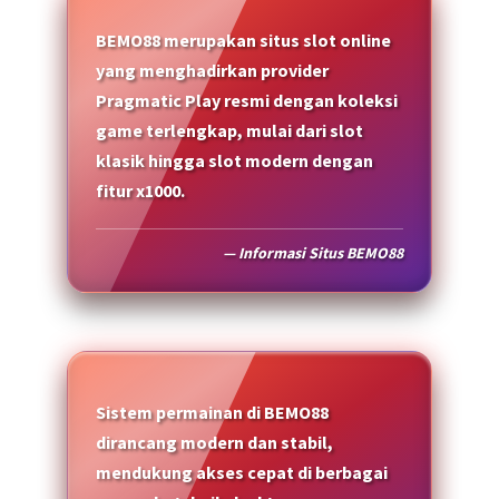
BEMO88 merupakan situs slot online
yang menghadirkan provider
Pragmatic Play resmi dengan koleksi
game terlengkap, mulai dari slot
klasik hingga slot modern dengan
fitur x1000.
— Informasi Situs BEMO88
Sistem permainan di BEMO88
dirancang modern dan stabil,
mendukung akses cepat di berbagai