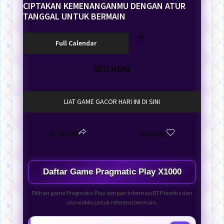
CIPTAKAN KEMENANGANMU DENGAN ATUR
TANGGAL UNTUK BERMAIN
SEO HOKI
LIAT GAME GACOR HARI INI DI SINI
BEMO88
Wishlist
Daftar Game Pragmatic Play X1000
Pilihan game Pragmatic Play dengan informasi RTP teoritis dan
sesi waktu untuk referensi bermain.