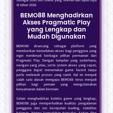
di tahun 2026.
BEMO88 Menghadirkan
Akses Pragmatic Play
yang Lengkap dan
Mudah Digunakan
BEMO88 dirancang sebagai platform yang
memberikan kemudahan akses bagi pengguna yang
ingin menikmati berbagai pilihan permainan dari
Pragmatic Play. Dengan tampilan yang sederhana,
navigasi yang jelas, serta sistem akses yang cepat,
pengguna dapat menemukan game favorit tanpa
perlu melewati proses yang rumit. Hal ini menjadi
salah satu alasan mengapa BEMO88 terus menjadi
pilihan bagi pemain yang mengutamakan
kenyamanan dalam bermain.
Selain menghadirkan koleksi game yang lengkap,
BEMO88 juga memperhatikan kualitas pengalaman
pengguna dari sisi kecepatan loading, stabilitas
halaman, hingga kemudahan transaksi. Setiap fitur