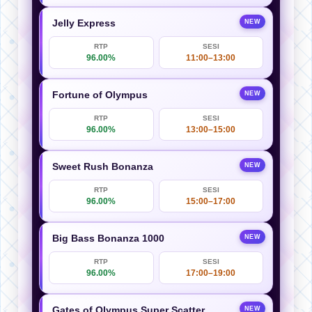
Jelly Express
NEW
RTP
SESI
96.00%
11:00–13:00
Fortune of Olympus
NEW
RTP
SESI
96.00%
13:00–15:00
Sweet Rush Bonanza
NEW
RTP
SESI
96.00%
15:00–17:00
Big Bass Bonanza 1000
NEW
RTP
SESI
96.00%
17:00–19:00
Gates of Olympus Super Scatter
NEW