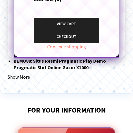
VIEW CART
CHECKOUT
Continue shopping
BEMO88: Situs Resmi Pragmatic Play Demo
Pragmatic Slot Online Gacor X1000
Show More →
FOR YOUR INFORMATION