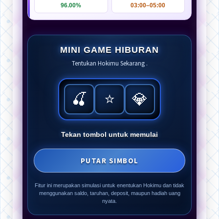
96.00%
03:00–05:00
MINI GAME HIBURAN
Tentukan Hokimu Sekarang .
🍒
⭐
💎
Tekan tombol untuk memulai
PUTAR SIMBOL
Fitur ini merupakan simulasi untuk enentukan Hokimu dan tidak
menggunakan saldo, taruhan, deposit, maupun hadiah uang
nyata.