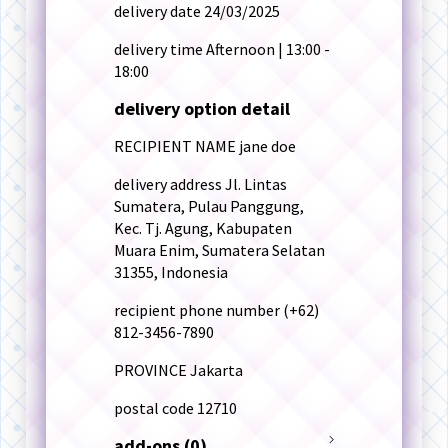
delivery date
24/03/2025
delivery time
Afternoon | 13:00 -
18:00
delivery option detail
RECIPIENT NAME
jane doe
delivery address
Jl. Lintas
Sumatera, Pulau Panggung,
Kec. Tj. Agung, Kabupaten
Muara Enim, Sumatera Selatan
31355, Indonesia
recipient phone number
(+62)
812-3456-7890
PROVINCE
Jakarta
postal code
12710
add-ons (0)