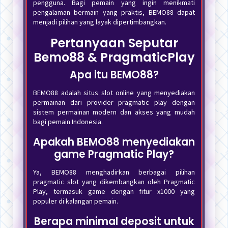
pengguna. Bagi pemain yang ingin menikmati
pengalaman bermain yang praktis, BEMO88 dapat
menjadi pilihan yang layak dipertimbangkan.
Pertanyaan Seputar
Bemo88 & PragmaticPlay
Apa itu BEMO88?
BEMO88 adalah situs slot online yang menyediakan
permainan dari provider pragmatic play dengan
sistem permainan modern dan akses yang mudah
bagi pemain Indonesia.
Apakah BEMO88 menyediakan
game Pragmatic Play?
Ya, BEMO88 menghadirkan berbagai pilihan
pragmatic slot yang dikembangkan oleh Pragmatic
Play, termasuk game dengan fitur x1000 yang
populer di kalangan pemain.
Berapa minimal deposit untuk