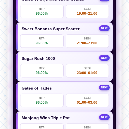
RTP
SESI
96.00%
19:00–21:00
Sweet Bonanza Super Scatter
NEW
RTP
SESI
96.00%
21:00–23:00
Sugar Rush 1000
NEW
RTP
SESI
96.00%
23:00–01:00
Gates of Hades
NEW
RTP
SESI
96.00%
01:00–03:00
Mahjong Wins Triple Pot
NEW
RTP
SESI