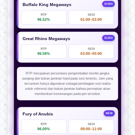
Buffalo King Megaways
X1000
RTP
SESI
96.52%
01:00–03:00
Great Rhino Megaways
X1000
RTP
SESI
96.58%
03:00–05:00
RTP merupakan persentase pengembalian teoritis jangka
panjang dan bukan jaminan hasil pada sesi tertentu. Jam yang
tercantum hanya digunakan sebagai pembagian sesi waktu
untuk referensi dan bukan jaminan bahwa permainan akan
memberikan kemenangan pada jam tersebut.
Fury of Anubis
NEW
RTP
SESI
96.00%
09:00–11:00