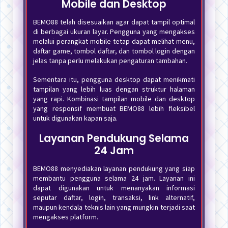
Mobile dan Desktop
BEMO88 telah disesuaikan agar dapat tampil optimal
di berbagai ukuran layar. Pengguna yang mengakses
melalui perangkat mobile tetap dapat melihat menu,
daftar game, tombol daftar, dan tombol login dengan
jelas tanpa perlu melakukan pengaturan tambahan.
Sementara itu, pengguna desktop dapat menikmati
tampilan yang lebih luas dengan struktur halaman
yang rapi. Kombinasi tampilan mobile dan desktop
yang responsif membuat BEMO88 lebih fleksibel
untuk digunakan kapan saja.
Layanan Pendukung Selama
24 Jam
BEMO88 menyediakan layanan pendukung yang siap
membantu pengguna selama 24 jam. Layanan ini
dapat digunakan untuk menanyakan informasi
seputar daftar, login, transaksi, link alternatif,
maupun kendala teknis lain yang mungkin terjadi saat
mengakses platform.