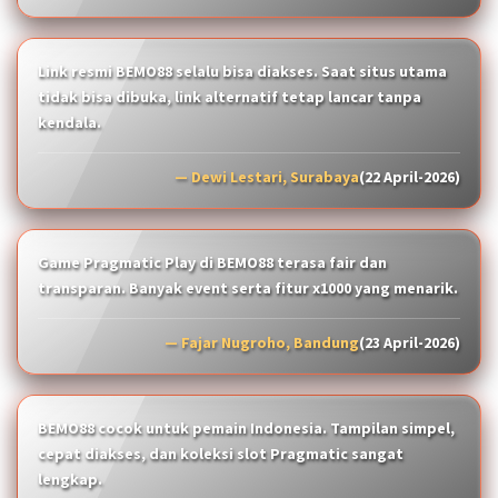
Link resmi BEMO88 selalu bisa diakses. Saat situs utama
tidak bisa dibuka, link alternatif tetap lancar tanpa
kendala.
— Dewi Lestari, Surabaya
(22 April-2026)
Game Pragmatic Play di BEMO88 terasa fair dan
transparan. Banyak event serta fitur x1000 yang menarik.
— Fajar Nugroho, Bandung
(23 April-2026)
BEMO88 cocok untuk pemain Indonesia. Tampilan simpel,
cepat diakses, dan koleksi slot Pragmatic sangat
lengkap.