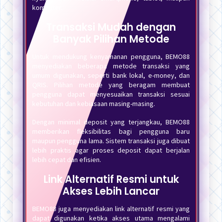
komputer.
Transaksi Mudah dengan
Banyak Pilihan Metode
Untuk mendukung kenyamanan pengguna, BEMO88
menyediakan beberapa metode transaksi yang
umum digunakan, seperti bank lokal, e-money, dan
QRIS. Pilihan metode yang beragam membuat
pengguna dapat menyesuaikan transaksi sesuai
kebutuhan dan kebiasaan masing-masing.
Dengan minimal deposit yang terjangkau, BEMO88
memberikan fleksibilitas bagi pengguna baru
maupun pengguna lama. Sistem transaksi juga dibuat
lebih praktis agar proses deposit dapat berjalan
lebih cepat dan efisien.
Link Alternatif Resmi untuk
Akses Lebih Lancar
BEMO88 juga menyediakan link alternatif resmi yang
dapat digunakan ketika akses utama mengalami