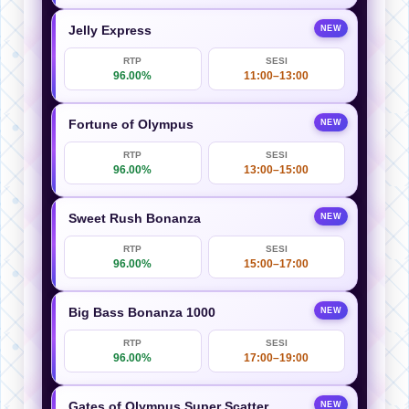
Jelly Express
NEW
RTP
SESI
96.00%
11:00–13:00
Fortune of Olympus
NEW
RTP
SESI
96.00%
13:00–15:00
Sweet Rush Bonanza
NEW
RTP
SESI
96.00%
15:00–17:00
Big Bass Bonanza 1000
NEW
RTP
SESI
96.00%
17:00–19:00
Gates of Olympus Super Scatter
NEW