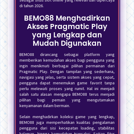
di tahun 2026.
BEMO88 Menghadirkan
Akses Pragmatic Play
yang Lengkap dan
Mudah Digunakan
BEMO88 dirancang sebagai platform yang
memberikan kemudahan akses bagi pengguna yang
ingin menikmati berbagai pilihan permainan dari
Pragmatic Play. Dengan tampilan yang sederhana,
navigasi yang jelas, serta sistem akses yang cepat,
pengguna dapat menemukan game favorit tanpa
perlu melewati proses yang rumit. Hal ini menjadi
salah satu alasan mengapa BEMO88 terus menjadi
pilihan bagi pemain yang mengutamakan
kenyamanan dalam bermain.
Selain menghadirkan koleksi game yang lengkap,
BEMO88 juga memperhatikan kualitas pengalaman
pengguna dari sisi kecepatan loading, stabilitas
halaman, hingga kemudahan transaksi. Setiap fitur