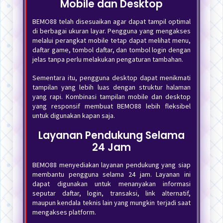
Mobile dan Desktop
BEMO88 telah disesuaikan agar dapat tampil optimal
di berbagai ukuran layar. Pengguna yang mengakses
melalui perangkat mobile tetap dapat melihat menu,
daftar game, tombol daftar, dan tombol login dengan
jelas tanpa perlu melakukan pengaturan tambahan.
Sementara itu, pengguna desktop dapat menikmati
tampilan yang lebih luas dengan struktur halaman
yang rapi. Kombinasi tampilan mobile dan desktop
yang responsif membuat BEMO88 lebih fleksibel
untuk digunakan kapan saja.
Layanan Pendukung Selama
24 Jam
BEMO88 menyediakan layanan pendukung yang siap
membantu pengguna selama 24 jam. Layanan ini
dapat digunakan untuk menanyakan informasi
seputar daftar, login, transaksi, link alternatif,
maupun kendala teknis lain yang mungkin terjadi saat
mengakses platform.