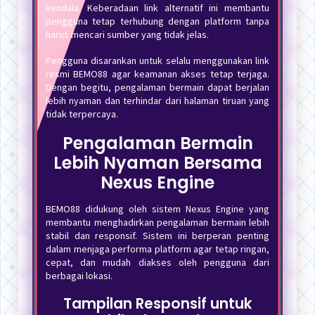
kendala. Keberadaan link alternatif ini membantu
pengguna tetap terhubung dengan platform tanpa
harus mencari sumber yang tidak jelas.
Pengguna disarankan untuk selalu menggunakan link
resmi BEMO88 agar keamanan akses tetap terjaga.
Dengan begitu, pengalaman bermain dapat berjalan
lebih nyaman dan terhindar dari halaman tiruan yang
tidak terpercaya.
Pengalaman Bermain
Lebih Nyaman Bersama
Nexus Engine
BEMO88 didukung oleh sistem Nexus Engine yang
membantu menghadirkan pengalaman bermain lebih
stabil dan responsif. Sistem ini berperan penting
dalam menjaga performa platform agar tetap ringan,
cepat, dan mudah diakses oleh pengguna dari
berbagai lokasi.
Tampilan Responsif untuk