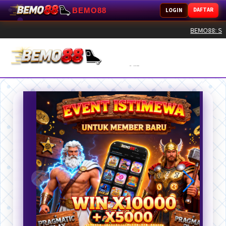
BEMO88
DAFTAR
LOGIN
BEMO88: Situs Resmi Pragmatic Play 