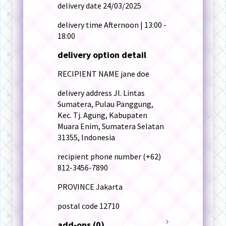
delivery date
24/03/2025
delivery time
Afternoon | 13:00 -
18:00
delivery option detail
RECIPIENT NAME
jane doe
delivery address
Jl. Lintas
Sumatera, Pulau Panggung,
Kec. Tj. Agung, Kabupaten
Muara Enim, Sumatera Selatan
31355, Indonesia
recipient phone number
(+62)
812-3456-7890
PROVINCE
Jakarta
postal code
12710
add-ons (0)