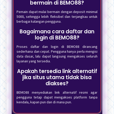
bermain di BEMO88?
Pemain dapat mulai bermain dengan deposit minimal
5000, sehingga lebih fleksibel dan terjangkau untuk
berbagai kalangan pengguna.
Bagaimana cara daftar dan
login di BEMO88?
Proses daftar dan login di BEMO88 dirancang
sederhana dan cepat. Pengguna hanya perlu mengisi
data dasar, lalu dapat langsung mengakses seluruh
layanan yang tersedia.
Apakah tersedia link alternatif
jika situs utama tidak bisa
diakses?
BEMO88 menyediakan link alternatif resmi agar
pengguna tetap dapat mengakses platform tanpa
kendala, kapan pun dan di mana pun.