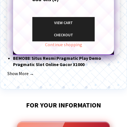
VIEW CART
CHECKOUT
Continue shopping
BEMO88: Situs Resmi Pragmatic Play Demo
Pragmatic Slot Online Gacor X1000
Show More →
FOR YOUR INFORMATION