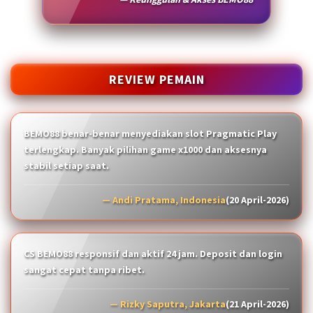
REVIEW PEMAIN
BEMO88 benar-benar menyediakan slot Pragmatic Play
terlengkap. Banyak pilihan game x1000 dan aksesnya
stabil setiap saat.
— Andi Pratama, Indonesia
(20 April-2026)
CS BEMO88 responsif dan aktif 24 jam. Deposit dan login
sangat cepat tanpa ribet.
— Rizky Saputra, Jakarta
(21 April-2026)