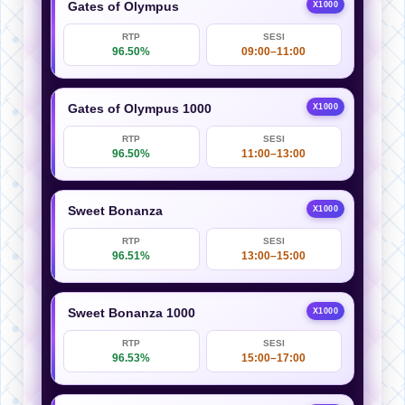
Gates of Olympus
X1000
RTP
SESI
96.50%
09:00–11:00
Gates of Olympus 1000
X1000
RTP
SESI
96.50%
11:00–13:00
Sweet Bonanza
X1000
RTP
SESI
96.51%
13:00–15:00
Sweet Bonanza 1000
X1000
RTP
SESI
96.53%
15:00–17:00