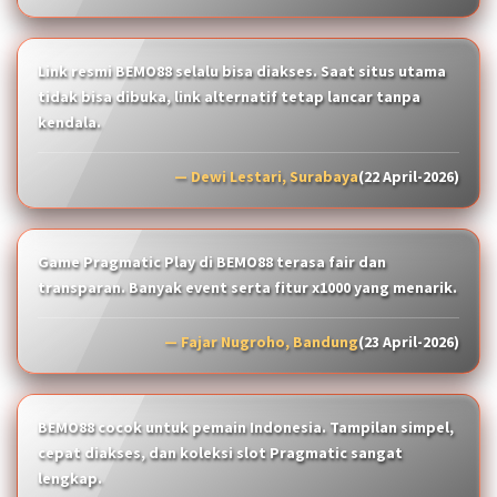
Link resmi BEMO88 selalu bisa diakses. Saat situs utama
tidak bisa dibuka, link alternatif tetap lancar tanpa
kendala.
— Dewi Lestari, Surabaya
(22 April-2026)
Game Pragmatic Play di BEMO88 terasa fair dan
transparan. Banyak event serta fitur x1000 yang menarik.
— Fajar Nugroho, Bandung
(23 April-2026)
BEMO88 cocok untuk pemain Indonesia. Tampilan simpel,
cepat diakses, dan koleksi slot Pragmatic sangat
lengkap.