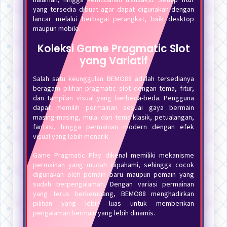
yang tersedia dibuat agar dapat digunakan dengan
lancar melalui berbagai perangkat, baik desktop
maupun mobile.
Koleksi Game Pragmatic Slot
yang Variatif
Salah satu keunggulan BEMO88 adalah tersedianya
beragam pilihan pragmatic slot dengan tema, fitur,
dan tampilan visual yang berbeda-beda. Pengguna
dapat memilih permainan sesuai gaya bermain
masing-masing, mulai dari tema klasik, petualangan,
fantasi, hingga permainan modern dengan efek
visual yang lebih menarik.
Game Pragmatic Play dikenal memiliki mekanisme
permainan yang mudah dipahami, sehingga cocok
digunakan oleh pemain baru maupun pemain yang
sudah berpengalaman. Dengan variasi permainan
yang terus berkembang, BEMO88 menghadirkan
pilihan yang lebih luas untuk memberikan
pengalaman bermain yang lebih dinamis.