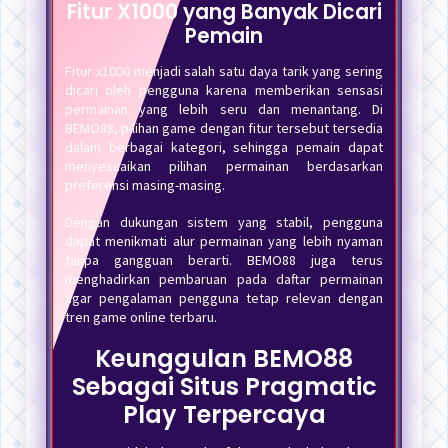
Fitur X1000 yang Banyak Dicari
Pemain
Fitur x1000 menjadi salah satu daya tarik yang sering
dicari oleh pengguna karena memberikan sensasi
permainan yang lebih seru dan menantang. Di
BEMO88, pilihan game dengan fitur tersebut tersedia
dalam berbagai kategori, sehingga pemain dapat
menyesuaikan pilihan permainan berdasarkan
preferensi masing-masing.
Dengan dukungan sistem yang stabil, pengguna
dapat menikmati alur permainan yang lebih nyaman
tanpa gangguan berarti. BEMO88 juga terus
menghadirkan pembaruan pada daftar permainan
agar pengalaman pengguna tetap relevan dengan
tren game online terbaru.
Keunggulan BEMO88
Sebagai Situs Pragmatic
Play Terpercaya