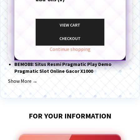
VIEW CART
CHECKOUT
Continue shopping
BEMO88: Situs Resmi Pragmatic Play Demo
Pragmatic Slot Online Gacor X1000
Show More →
FOR YOUR INFORMATION