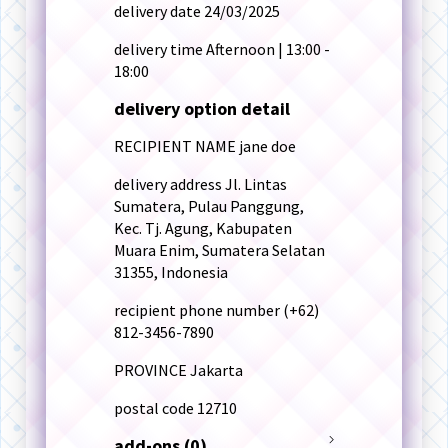
delivery date
24/03/2025
delivery time
Afternoon | 13:00 -
18:00
delivery option detail
RECIPIENT NAME
jane doe
delivery address
Jl. Lintas
Sumatera, Pulau Panggung,
Kec. Tj. Agung, Kabupaten
Muara Enim, Sumatera Selatan
31355, Indonesia
recipient phone number
(+62)
812-3456-7890
PROVINCE
Jakarta
postal code
12710
add-ons (0)