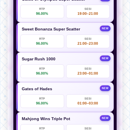
RTP
SESI
96.00%
19:00–21:00
Sweet Bonanza Super Scatter
NEW
RTP
SESI
96.00%
21:00–23:00
Sugar Rush 1000
NEW
RTP
SESI
96.00%
23:00–01:00
Gates of Hades
NEW
RTP
SESI
96.00%
01:00–03:00
Mahjong Wins Triple Pot
NEW
RTP
SESI