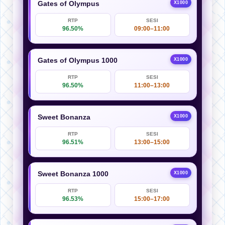
Gates of Olympus
X1000
RTP
SESI
96.50%
09:00–11:00
Gates of Olympus 1000
X1000
RTP
SESI
96.50%
11:00–13:00
Sweet Bonanza
X1000
RTP
SESI
96.51%
13:00–15:00
Sweet Bonanza 1000
X1000
RTP
SESI
96.53%
15:00–17:00