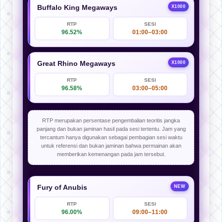
Buffalo King Megaways
X1000
RTP
SESI
96.52%
01:00–03:00
Great Rhino Megaways
X1000
RTP
SESI
96.58%
03:00–05:00
RTP merupakan persentase pengembalian teoritis jangka
panjang dan bukan jaminan hasil pada sesi tertentu. Jam yang
tercantum hanya digunakan sebagai pembagian sesi waktu
untuk referensi dan bukan jaminan bahwa permainan akan
memberikan kemenangan pada jam tersebut.
Fury of Anubis
NEW
RTP
SESI
96.00%
09:00–11:00