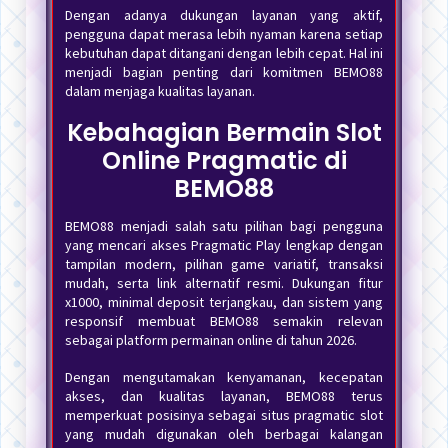
Dengan adanya dukungan layanan yang aktif,
pengguna dapat merasa lebih nyaman karena setiap
kebutuhan dapat ditangani dengan lebih cepat. Hal ini
menjadi bagian penting dari komitmen BEMO88
dalam menjaga kualitas layanan.
Kebahagian Bermain Slot
Online Pragmatic di
BEMO88
BEMO88 menjadi salah satu pilihan bagi pengguna
yang mencari akses Pragmatic Play lengkap dengan
tampilan modern, pilihan game variatif, transaksi
mudah, serta link alternatif resmi. Dukungan fitur
x1000, minimal deposit terjangkau, dan sistem yang
responsif membuat BEMO88 semakin relevan
sebagai platform permainan online di tahun 2026.
Dengan mengutamakan kenyamanan, kecepatan
akses, dan kualitas layanan, BEMO88 terus
memperkuat posisinya sebagai situs pragmatic slot
yang mudah digunakan oleh berbagai kalangan