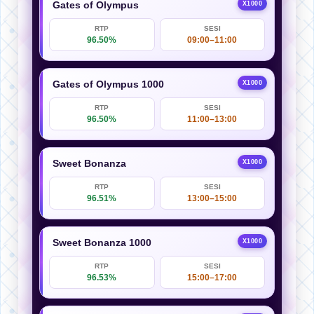
Gates of Olympus
X1000
RTP
SESI
96.50%
09:00–11:00
Gates of Olympus 1000
X1000
RTP
SESI
96.50%
11:00–13:00
Sweet Bonanza
X1000
RTP
SESI
96.51%
13:00–15:00
Sweet Bonanza 1000
X1000
RTP
SESI
96.53%
15:00–17:00