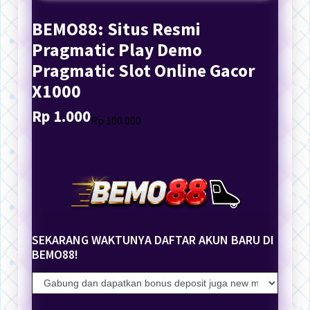
BEMO88: Situs Resmi
Pragmatic Play Demo
Pragmatic Slot Online Gacor
X1000
Rp 1.000
Translation
Translation
Rp 100.000
missing:
missing:
en.products.general.regular_price
en.products.general.sale_price
SEKARANG WAKTUNYA DAFTAR AKUN BARU DI
BEMO88!