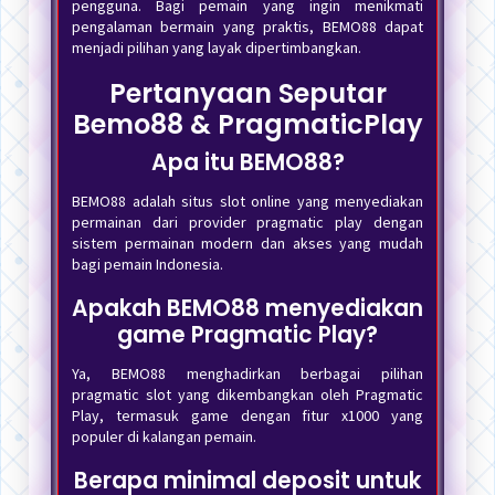
pengguna. Bagi pemain yang ingin menikmati
pengalaman bermain yang praktis, BEMO88 dapat
menjadi pilihan yang layak dipertimbangkan.
Pertanyaan Seputar
Bemo88 & PragmaticPlay
Apa itu BEMO88?
BEMO88 adalah situs slot online yang menyediakan
permainan dari provider pragmatic play dengan
sistem permainan modern dan akses yang mudah
bagi pemain Indonesia.
Apakah BEMO88 menyediakan
game Pragmatic Play?
Ya, BEMO88 menghadirkan berbagai pilihan
pragmatic slot yang dikembangkan oleh Pragmatic
Play, termasuk game dengan fitur x1000 yang
populer di kalangan pemain.
Berapa minimal deposit untuk