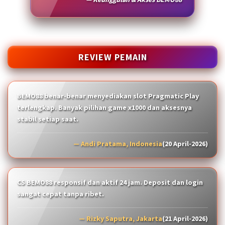
REVIEW PEMAIN
BEMO88 benar-benar menyediakan slot Pragmatic Play
terlengkap. Banyak pilihan game x1000 dan aksesnya
stabil setiap saat.
— Andi Pratama, Indonesia
(20 April-2026)
CS BEMO88 responsif dan aktif 24 jam. Deposit dan login
sangat cepat tanpa ribet.
— Rizky Saputra, Jakarta
(21 April-2026)