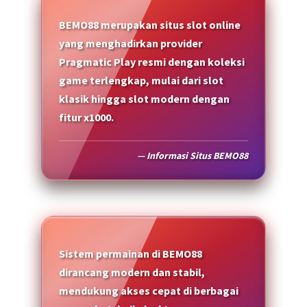
BEMO88 merupakan situs slot online
yang menghadirkan provider
Pragmatic Play resmi dengan koleksi
game terlengkap, mulai dari slot
klasik hingga slot modern dengan
fitur x1000.
— Informasi Situs BEMO88
Sistem permainan di BEMO88
dirancang modern dan stabil,
mendukung akses cepat di berbagai