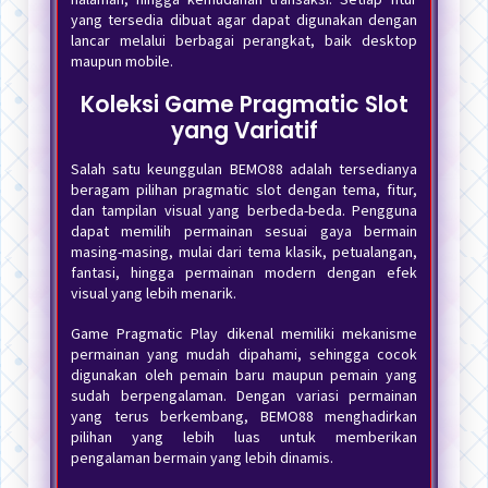
yang tersedia dibuat agar dapat digunakan dengan
lancar melalui berbagai perangkat, baik desktop
maupun mobile.
Koleksi Game Pragmatic Slot
yang Variatif
Salah satu keunggulan BEMO88 adalah tersedianya
beragam pilihan pragmatic slot dengan tema, fitur,
dan tampilan visual yang berbeda-beda. Pengguna
dapat memilih permainan sesuai gaya bermain
masing-masing, mulai dari tema klasik, petualangan,
fantasi, hingga permainan modern dengan efek
visual yang lebih menarik.
Game Pragmatic Play dikenal memiliki mekanisme
permainan yang mudah dipahami, sehingga cocok
digunakan oleh pemain baru maupun pemain yang
sudah berpengalaman. Dengan variasi permainan
yang terus berkembang, BEMO88 menghadirkan
pilihan yang lebih luas untuk memberikan
pengalaman bermain yang lebih dinamis.