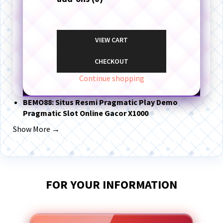
VIEW CART
CHECKOUT
Continue shopping
BEMO88: Situs Resmi Pragmatic Play Demo
Pragmatic Slot Online Gacor X1000
Show More →
FOR YOUR INFORMATION