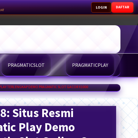
DAFTAR
LOGIN
HAT
PRAGMATICSLOT
PRAGMATICPLAY
 PLAY TERLENGKAP DEMO PRAGMATIC SLOT GACOR X1000
: Situs Resmi
tic Play Demo