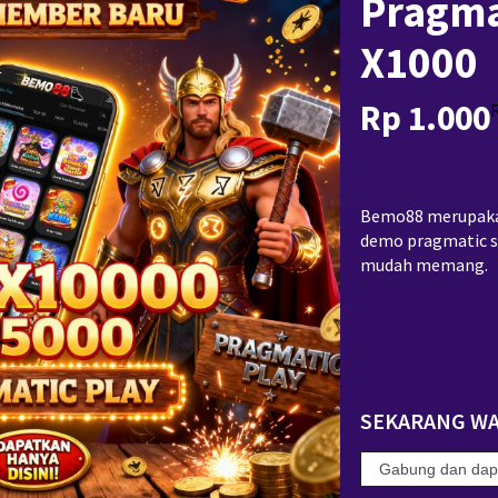
Pragma
X1000
Rp 1.000
Translation
Translation
missing:
missing:
en.products.gener
en.products.gener
Bemo88 merupakan
demo pragmatic sl
mudah memang.
SEKARANG WA