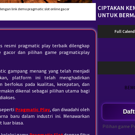
CIPTAKAN K
engan link demo pragmatic slot online gacor
UNTUK BERM
 resmi pragmatic play terbaik dilengkap
e gacor dan pilihan game pragmaticplay
gmatic gampang menang yang telah menjadi
kan, platform ini telah menghadirkan
 berfokus pada kualitas, kecepatan, dan
BEM
makin dikenal sebagai pilihan utama bagi
diakses.
seperti
Pragmatic Play
, dan diwadahi oleh
Daf
na baru dalam industri ini. Menawarkan
luar biasa.
Pilihan game Pr
 koleksi game
Pragmatic Slot
dengan fitur