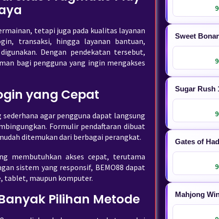
caya
9
mainan, tetapi juga pada kualitas layanan
Sweet Bonan
ogin, transaksi, hingga layanan bantuan,
 digunakan. Dengan pendekatan tersebut,
9
man bagi pengguna yang ingin mengakses
Sugar Rush 
Login yang Cepat
9
g sederhana agar pengguna dapat langsung
bingungkan. Formulir pendaftaran dibuat
mudah ditemukan dari berbagai perangkat.
Gates of Ha
ng membutuhkan akses cepat, terutama
ngan sistem yang responsif, BEMO88 dapat
9
, tablet, maupun komputer.
Mahjong Wins
Banyak Pilihan Metode