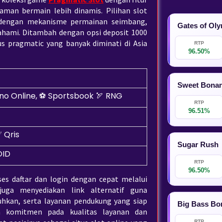
man bermain lebih dinamis. Pilihan slot
 dengan mekanisme permainan seimbang,
Gates of Ol
ahami. Ditambah dengan opsi deposit 1000
s pragmatic yang banyak diminati di Asia
RTP
96.50%
Sweet Bona
sino Online, ⚽ Sportsbook 🏹 RNG
RTP
96.51%
 Qris
Sugar Rush
OID
RTP
96.50%
s daftar dan login dengan cepat melalui
uga menyediakan link alternatif guna
uhkan, serta layanan pendukung yang siap
Big Bass Bo
komitmen pada kualitas layanan dan
RTP