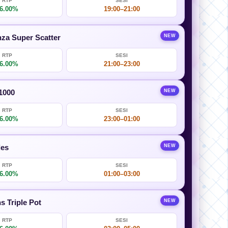
RTP
SESI
6.00%
19:00–21:00
za Super Scatter
NEW
RTP
SESI
6.00%
21:00–23:00
1000
NEW
RTP
SESI
6.00%
23:00–01:00
des
NEW
RTP
SESI
6.00%
01:00–03:00
 Triple Pot
NEW
RTP
SESI