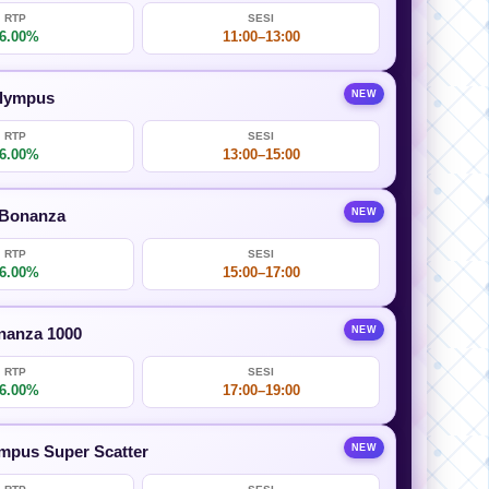
RTP
SESI
6.00%
11:00–13:00
Olympus
NEW
RTP
SESI
6.00%
13:00–15:00
 Bonanza
NEW
RTP
SESI
6.00%
15:00–17:00
nanza 1000
NEW
RTP
SESI
6.00%
17:00–19:00
ympus Super Scatter
NEW