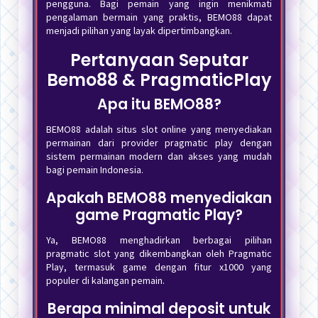
pengguna. Bagi pemain yang ingin menikmati
pengalaman bermain yang praktis, BEMO88 dapat
menjadi pilihan yang layak dipertimbangkan.
Pertanyaan Seputar
Bemo88 & PragmaticPlay
Apa itu BEMO88?
BEMO88 adalah situs slot online yang menyediakan
permainan dari provider pragmatic play dengan
sistem permainan modern dan akses yang mudah
bagi pemain Indonesia.
Apakah BEMO88 menyediakan
game Pragmatic Play?
Ya, BEMO88 menghadirkan berbagai pilihan
pragmatic slot yang dikembangkan oleh Pragmatic
Play, termasuk game dengan fitur x1000 yang
populer di kalangan pemain.
Berapa minimal deposit untuk