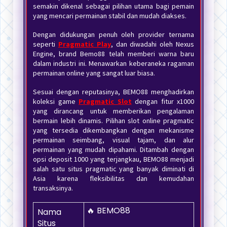
semakin dikenal sebagai pilihan utama bagi pemain
yang mencari permainan stabil dan mudah diakses.
Dengan didukungan penuh oleh provider ternama
seperti
Pragmatic Play
, dan diwadahi oleh Nexus
Engine, brand Bemo88 telah memberi warna baru
dalam industri ini. Menawarkan keberaneka ragaman
permainan online yang sangat luar biasa.
Sesuai dengan reputasinya, BEMO88 menghadirkan
koleksi game
Pragmatic Slot
dengan fitur x1000
yang dirancang untuk memberikan pengalaman
bermain lebih dinamis. Pilihan slot online pragmatic
yang tersedia dikembangkan dengan mekanisme
permainan seimbang, visual tajam, dan alur
permainan yang mudah dipahami. Ditambah dengan
opsi deposit 1000 yang terjangkau, BEMO88 menjadi
salah satu situs pragmatic yang banyak diminati di
Asia karena fleksibilitas dan kemudahan
transaksinya.
🔥 BEMO88
Nama
Situs