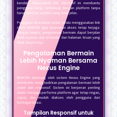
kendala. Keberadaan link alternatif ini membantu
pengguna tetap terhubung dengan platform tanpa
harus mencari sumber yang tidak jelas.
Pengguna disarankan untuk selalu menggunakan link
resmi BEMO88 agar keamanan akses tetap terjaga.
Dengan begitu, pengalaman bermain dapat berjalan
lebih nyaman dan terhindar dari halaman tiruan yang
tidak terpercaya.
Pengalaman Bermain
Lebih Nyaman Bersama
Nexus Engine
BEMO88 didukung oleh sistem Nexus Engine yang
membantu menghadirkan pengalaman bermain lebih
stabil dan responsif. Sistem ini berperan penting
dalam menjaga performa platform agar tetap ringan,
cepat, dan mudah diakses oleh pengguna dari
berbagai lokasi.
Tampilan Responsif untuk