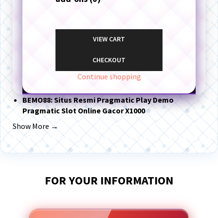
VIEW CART
CHECKOUT
Continue shopping
BEMO88: Situs Resmi Pragmatic Play Demo
Pragmatic Slot Online Gacor X1000
Show More →
FOR YOUR INFORMATION