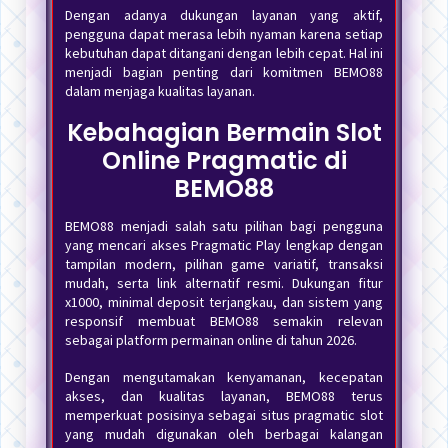
Dengan adanya dukungan layanan yang aktif,
pengguna dapat merasa lebih nyaman karena setiap
kebutuhan dapat ditangani dengan lebih cepat. Hal ini
menjadi bagian penting dari komitmen BEMO88
dalam menjaga kualitas layanan.
Kebahagian Bermain Slot
Online Pragmatic di
BEMO88
BEMO88 menjadi salah satu pilihan bagi pengguna
yang mencari akses Pragmatic Play lengkap dengan
tampilan modern, pilihan game variatif, transaksi
mudah, serta link alternatif resmi. Dukungan fitur
x1000, minimal deposit terjangkau, dan sistem yang
responsif membuat BEMO88 semakin relevan
sebagai platform permainan online di tahun 2026.
Dengan mengutamakan kenyamanan, kecepatan
akses, dan kualitas layanan, BEMO88 terus
memperkuat posisinya sebagai situs pragmatic slot
yang mudah digunakan oleh berbagai kalangan