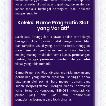
yang tersedia dibuat agar dapat digunakan dengan
lancar melalui berbagai perangkat, baik desktop
maupun mobile.
Koleksi Game Pragmatic Slot
yang Variatif
Salah satu keunggulan BEMO88 adalah tersedianya
beragam pilihan pragmatic slot dengan tema, fitur,
dan tampilan visual yang berbeda-beda. Pengguna
dapat memilih permainan sesuai gaya bermain
masing-masing, mulai dari tema klasik, petualangan,
fantasi, hingga permainan modern dengan efek
visual yang lebih menarik.
Game Pragmatic Play dikenal memiliki mekanisme
permainan yang mudah dipahami, sehingga cocok
digunakan oleh pemain baru maupun pemain yang
sudah berpengalaman. Dengan variasi permainan
yang terus berkembang, BEMO88 menghadirkan
pilihan yang lebih luas untuk memberikan
pengalaman bermain yang lebih dinamis.