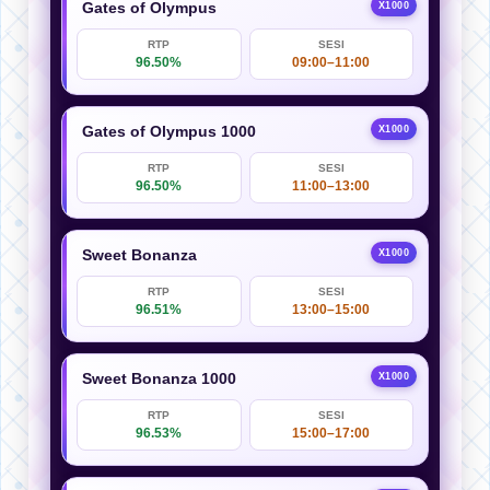
Gates of Olympus
X1000
RTP
SESI
96.50%
09:00–11:00
Gates of Olympus 1000
X1000
RTP
SESI
96.50%
11:00–13:00
Sweet Bonanza
X1000
RTP
SESI
96.51%
13:00–15:00
Sweet Bonanza 1000
X1000
RTP
SESI
96.53%
15:00–17:00