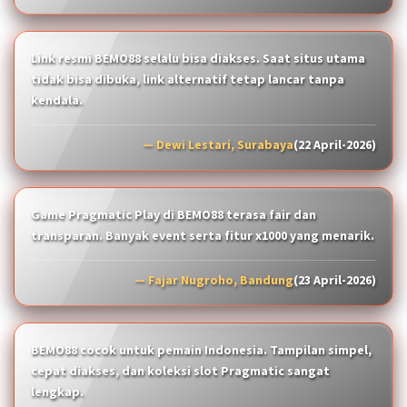
Link resmi BEMO88 selalu bisa diakses. Saat situs utama
tidak bisa dibuka, link alternatif tetap lancar tanpa
kendala.
— Dewi Lestari, Surabaya
(22 April-2026)
Game Pragmatic Play di BEMO88 terasa fair dan
transparan. Banyak event serta fitur x1000 yang menarik.
— Fajar Nugroho, Bandung
(23 April-2026)
BEMO88 cocok untuk pemain Indonesia. Tampilan simpel,
cepat diakses, dan koleksi slot Pragmatic sangat
lengkap.