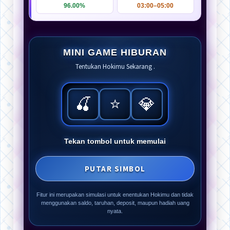
96.00%
03:00–05:00
MINI GAME HIBURAN
Tentukan Hokimu Sekarang .
🍒
⭐
💎
Tekan tombol untuk memulai
PUTAR SIMBOL
Fitur ini merupakan simulasi untuk enentukan Hokimu dan tidak
menggunakan saldo, taruhan, deposit, maupun hadiah uang
nyata.