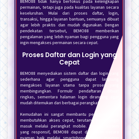
BEMO88 tidak hanya berfokus pada kelengkapan
permainan, tetapi juga pada kualitas layanan secara
keseluruhan. Mulai dari proses daftar, login,
transaksi, hingga layanan bantuan, semuanya dibuat
agar lebih praktis dan mudah digunakan. Dengan
pendekatan tersebut, BEMO88 memberikan
pengalaman yang lebih nyaman bagi pengguna yang
ingin mengakses permainan secara cepat.
Proses Daftar dan Login yang
Cepat
BEMO88 menyediakan sistem daftar dan login yang
sederhana agar pengguna dapat langsung
mengakses layanan utama tanpa proses yang
membingungkan. Formulir pendaftaran dibuat
ringkas, sementara halaman login dirancang agar
mudah ditemukan dari berbagai perangkat.
Kemudahan ini sangat membantu pengguna yang
membutuhkan akses cepat, terutama ketika ingin
masuk melalui perangkat mobile. Dengan sistem
yang responsif, BEMO88 dapat digunakan secara
nyaman baik melalui smartphone, tablet, maupun