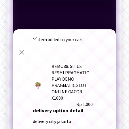
item added to your cart
BEMO88: SITUS
RESMI PRAGMATIC
PLAY DEMO
PRAGMATIC SLOT
ONLINE GACOR
X1000
Rp 1.000
delivery option detail
delivery city
jakarta