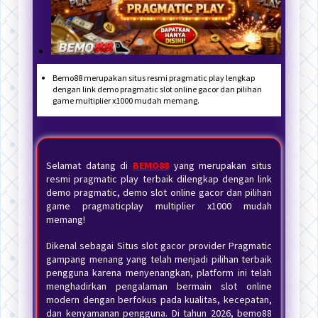
Bemo88 merupakan situs resmi pragmatic play lengkap
dengan link demo pragmatic slot online gacor dan pilihan
game multiplier x1000 mudah memang.
Selamat datang di
BEMO88
yang merupakan situs
resmi pragmatic play terbaik dilengkap dengan link
demo pragmatic, demo slot online gacor dan pilihan
game pragmaticplay multiplier x1000 mudah
memang!
Dikenal sebagai Situs slot gacor provider Pragmatic
gampang menang yang telah menjadi pilihan terbaik
pengguna karena menyenangkan, platform ini telah
menghadirkan pengalaman bermain slot online
modern dengan berfokus pada kualitas, kecepatan,
dan kenyamanan pengguna. Di tahun 2026, bemo88