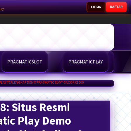
DAFTAR
LOGIN
HAT
BEMO88: Situs Resmi Pragmat
PRAGMATICSLOT
PRAGMATICPLAY
 PLAY TERLENGKAP DEMO PRAGMATIC SLOT GACOR X1000
: Situs Resmi
tic Play Demo