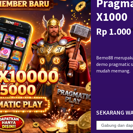
Pragma
X1000
Rp 1.000
Translation
Translation
missing:
missing:
en.products.gener
en.products.gener
Bemo88 merupakan
demo pragmatic sl
mudah memang.
SEKARANG WA