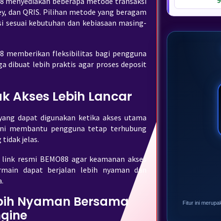
 menyediakan beberapa metode transaksi
9
y, dan QRIS. Pilihan metode yang beragam
 sesuai kebutuhan dan kebiasaan masing-
8 memberikan fleksibilitas bagi pengguna
 dibuat lebih praktis agar proses deposit
uk Akses Lebih Lancar
 yang dapat digunakan ketika akses utama
f ini membantu pengguna tetap terhubung
tidak jelas.
 link resmi BEMO88 agar keamanan akses
rmain dapat berjalan lebih nyaman dan
a.
bih Nyaman Bersama
Fitur ini merup
ngine