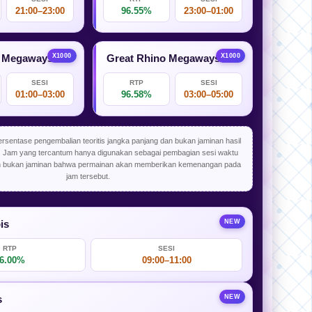
21:00–23:00
96.55%
23:00–01:00
g Megaways
X1000
Great Rhino Megaways
X1000
SESI
RTP
SESI
01:00–03:00
96.58%
03:00–05:00
sentase pengembalian teoritis jangka panjang dan bukan jaminan hasil
u. Jam yang tercantum hanya digunakan sebagai pembagian sesi waktu
an bukan jaminan bahwa permainan akan memberikan kemenangan pada
jam tersebut.
is
NEW
RTP
SESI
6.00%
09:00–11:00
s
NEW