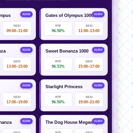
ympus
X1000
Gates of Olympus 1000
X1000
SESI
RTP
SESI
09:00–11:00
96.50%
11:00–13:00
nza
X1000
Sweet Bonanza 1000
X1000
SESI
RTP
SESI
13:00–15:00
96.53%
15:00–17:00
X1000
Starlight Princess
X1000
SESI
RTP
SESI
17:00–19:00
96.50%
19:00–21:00
nanza
X1000
The Dog House Megaways
X1000
SESI
RTP
SESI