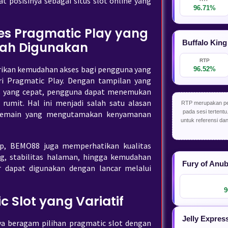
posisinya sebagai situs slot online yang
96.71%
s Pragmatic Play yang
Buffalo Kin
ah Digunakan
RTP
ikan kemudahan akses bagi pengguna yang
96.52%
ri Pragmatic Play. Dengan tampilan yang
ses yang cepat, pengguna dapat menemukan
rumit. Hal ini menjadi salah satu alasan
RTP merupakan per
pada sesi tertent
 pemain yang mengutamakan kenyamanan
untuk referensi d
ap, BEMO88 juga memperhatikan kualitas
ng, stabilitas halaman, hingga kemudahan
Fury of Anub
ar dapat digunakan dengan lancar melalui
9
 Slot yang Variatif
Jelly Expres
ya beragam pilihan pragmatic slot dengan