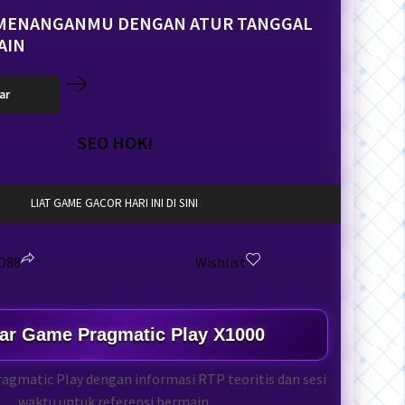
EMENANGANMU DENGAN ATUR TANGGAL
AIN
SEO HOKI
LIAT GAME GACOR HARI INI DI SINI
O88
Wishlist
tar Game Pragmatic Play X1000
agmatic Play dengan informasi RTP teoritis dan sesi
waktu untuk referensi bermain.