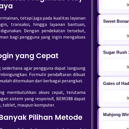
caya
9
mainan, tetapi juga pada kualitas layanan
Sweet Bonan
ogin, transaksi, hingga layanan bantuan,
 digunakan. Dengan pendekatan tersebut,
9
man bagi pengguna yang ingin mengakses
Sugar Rush 
Login yang Cepat
9
g sederhana agar pengguna dapat langsung
bingungkan. Formulir pendaftaran dibuat
mudah ditemukan dari berbagai perangkat.
Gates of Ha
ng membutuhkan akses cepat, terutama
ngan sistem yang responsif, BEMO88 dapat
9
, tablet, maupun komputer.
Mahjong Wins
Banyak Pilihan Metode