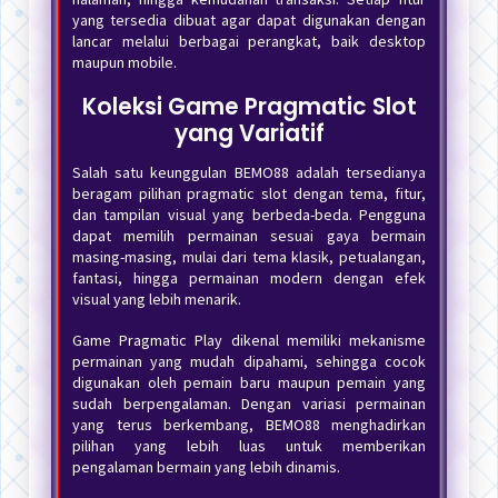
yang tersedia dibuat agar dapat digunakan dengan
lancar melalui berbagai perangkat, baik desktop
maupun mobile.
Koleksi Game Pragmatic Slot
yang Variatif
Salah satu keunggulan BEMO88 adalah tersedianya
beragam pilihan pragmatic slot dengan tema, fitur,
dan tampilan visual yang berbeda-beda. Pengguna
dapat memilih permainan sesuai gaya bermain
masing-masing, mulai dari tema klasik, petualangan,
fantasi, hingga permainan modern dengan efek
visual yang lebih menarik.
Game Pragmatic Play dikenal memiliki mekanisme
permainan yang mudah dipahami, sehingga cocok
digunakan oleh pemain baru maupun pemain yang
sudah berpengalaman. Dengan variasi permainan
yang terus berkembang, BEMO88 menghadirkan
pilihan yang lebih luas untuk memberikan
pengalaman bermain yang lebih dinamis.