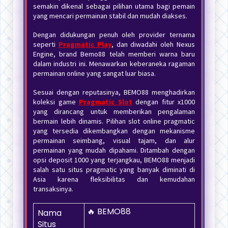
semakin dikenal sebagai pilihan utama bagi pemain
yang mencari permainan stabil dan mudah diakses.
Dengan didukungan penuh oleh provider ternama
seperti
Pragmatic Play
, dan diwadahi oleh Nexus
Engine, brand Bemo88 telah memberi warna baru
dalam industri ini. Menawarkan keberaneka ragaman
permainan online yang sangat luar biasa.
Sesuai dengan reputasinya, BEMO88 menghadirkan
koleksi game
Pragmatic Slot
dengan fitur x1000
yang dirancang untuk memberikan pengalaman
bermain lebih dinamis. Pilihan slot online pragmatic
yang tersedia dikembangkan dengan mekanisme
permainan seimbang, visual tajam, dan alur
permainan yang mudah dipahami. Ditambah dengan
opsi deposit 1000 yang terjangkau, BEMO88 menjadi
salah satu situs pragmatic yang banyak diminati di
Asia karena fleksibilitas dan kemudahan
transaksinya.
🔥 BEMO88
Nama
Situs