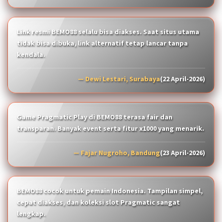
Link resmi BEMO88 selalu bisa diakses. Saat situs utama
tidak bisa dibuka, link alternatif tetap lancar tanpa
kendala.
— Dewi Lestari, Surabaya
(22 April-2026)
Game Pragmatic Play di BEMO88 terasa fair dan
transparan. Banyak event serta fitur x1000 yang menarik.
— Fajar Nugroho, Bandung
(23 April-2026)
BEMO88 cocok untuk pemain Indonesia. Tampilan simpel,
cepat diakses, dan koleksi slot Pragmatic sangat
lengkap.