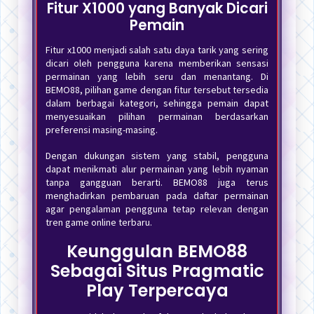
Fitur X1000 yang Banyak Dicari
Pemain
Fitur x1000 menjadi salah satu daya tarik yang sering
dicari oleh pengguna karena memberikan sensasi
permainan yang lebih seru dan menantang. Di
BEMO88, pilihan game dengan fitur tersebut tersedia
dalam berbagai kategori, sehingga pemain dapat
menyesuaikan pilihan permainan berdasarkan
preferensi masing-masing.
Dengan dukungan sistem yang stabil, pengguna
dapat menikmati alur permainan yang lebih nyaman
tanpa gangguan berarti. BEMO88 juga terus
menghadirkan pembaruan pada daftar permainan
agar pengalaman pengguna tetap relevan dengan
tren game online terbaru.
Keunggulan BEMO88
Sebagai Situs Pragmatic
Play Terpercaya