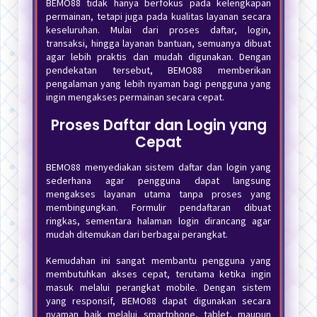
BEMO88 tidak hanya berfokus pada kelengkapan
permainan, tetapi juga pada kualitas layanan secara
keseluruhan. Mulai dari proses daftar, login,
transaksi, hingga layanan bantuan, semuanya dibuat
agar lebih praktis dan mudah digunakan. Dengan
pendekatan tersebut, BEMO88 memberikan
pengalaman yang lebih nyaman bagi pengguna yang
ingin mengakses permainan secara cepat.
Proses Daftar dan Login yang
Cepat
BEMO88 menyediakan sistem daftar dan login yang
sederhana agar pengguna dapat langsung
mengakses layanan utama tanpa proses yang
membingungkan. Formulir pendaftaran dibuat
ringkas, sementara halaman login dirancang agar
mudah ditemukan dari berbagai perangkat.
Kemudahan ini sangat membantu pengguna yang
membutuhkan akses cepat, terutama ketika ingin
masuk melalui perangkat mobile. Dengan sistem
yang responsif, BEMO88 dapat digunakan secara
nyaman baik melalui smartphone, tablet, maupun