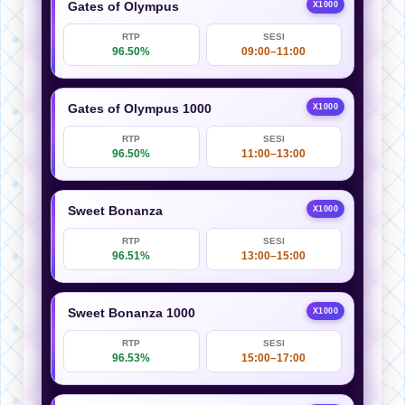
Gates of Olympus
X1000
RTP
SESI
96.50%
09:00–11:00
Gates of Olympus 1000
X1000
RTP
SESI
96.50%
11:00–13:00
Sweet Bonanza
X1000
RTP
SESI
96.51%
13:00–15:00
Sweet Bonanza 1000
X1000
RTP
SESI
96.53%
15:00–17:00