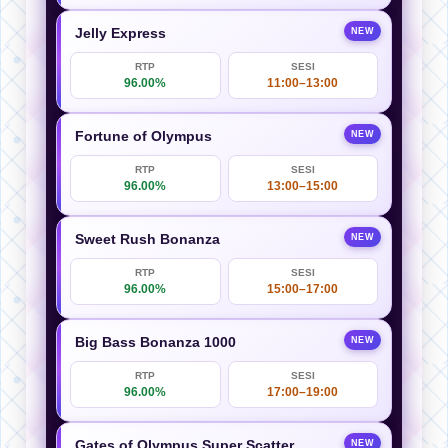
Jelly Express
NEW
RTP
SESI
96.00%
11:00–13:00
Fortune of Olympus
NEW
RTP
SESI
96.00%
13:00–15:00
Sweet Rush Bonanza
NEW
RTP
SESI
96.00%
15:00–17:00
Big Bass Bonanza 1000
NEW
RTP
SESI
96.00%
17:00–19:00
Gates of Olympus Super Scatter
NEW