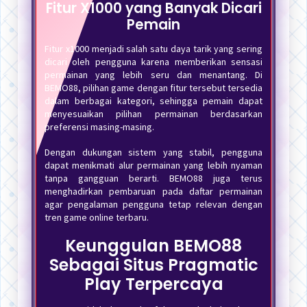
Fitur X1000 yang Banyak Dicari
Pemain
Fitur x1000 menjadi salah satu daya tarik yang sering
dicari oleh pengguna karena memberikan sensasi
permainan yang lebih seru dan menantang. Di
BEMO88, pilihan game dengan fitur tersebut tersedia
dalam berbagai kategori, sehingga pemain dapat
menyesuaikan pilihan permainan berdasarkan
preferensi masing-masing.
Dengan dukungan sistem yang stabil, pengguna
dapat menikmati alur permainan yang lebih nyaman
tanpa gangguan berarti. BEMO88 juga terus
menghadirkan pembaruan pada daftar permainan
agar pengalaman pengguna tetap relevan dengan
tren game online terbaru.
Keunggulan BEMO88
Sebagai Situs Pragmatic
Play Terpercaya