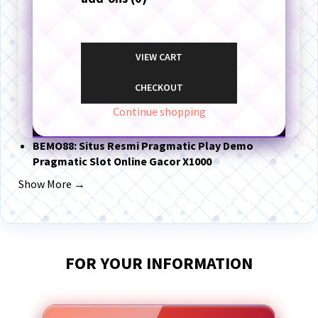
VIEW CART
CHECKOUT
Continue shopping
BEMO88: Situs Resmi Pragmatic Play Demo
Pragmatic Slot Online Gacor X1000
Show More →
FOR YOUR INFORMATION