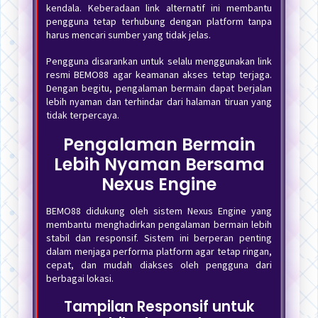
kendala. Keberadaan link alternatif ini membantu
pengguna tetap terhubung dengan platform tanpa
harus mencari sumber yang tidak jelas.
Pengguna disarankan untuk selalu menggunakan link
resmi BEMO88 agar keamanan akses tetap terjaga.
Dengan begitu, pengalaman bermain dapat berjalan
lebih nyaman dan terhindar dari halaman tiruan yang
tidak terpercaya.
Pengalaman Bermain
Lebih Nyaman Bersama
Nexus Engine
BEMO88 didukung oleh sistem Nexus Engine yang
membantu menghadirkan pengalaman bermain lebih
stabil dan responsif. Sistem ini berperan penting
dalam menjaga performa platform agar tetap ringan,
cepat, dan mudah diakses oleh pengguna dari
berbagai lokasi.
Tampilan Responsif untuk