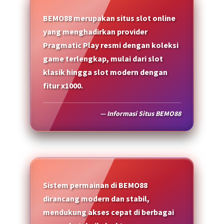
BEMO88 merupakan situs slot online
yang menghadirkan provider
Pragmatic Play resmi dengan koleksi
game terlengkap, mulai dari slot
klasik hingga slot modern dengan
fitur x1000.
— Informasi Situs BEMO88
Sistem permainan di BEMO88
dirancang modern dan stabil,
mendukung akses cepat di berbagai