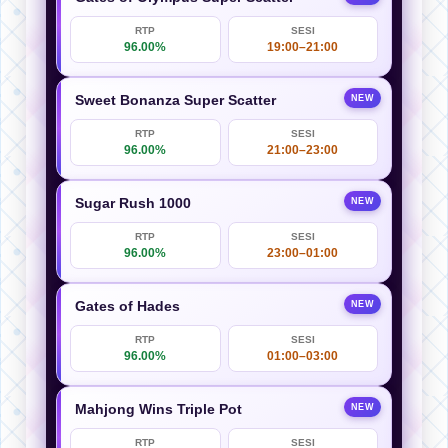
RTP
SESI
96.00%
19:00–21:00
Sweet Bonanza Super Scatter
NEW
RTP
SESI
96.00%
21:00–23:00
Sugar Rush 1000
NEW
RTP
SESI
96.00%
23:00–01:00
Gates of Hades
NEW
RTP
SESI
96.00%
01:00–03:00
Mahjong Wins Triple Pot
NEW
RTP
SESI