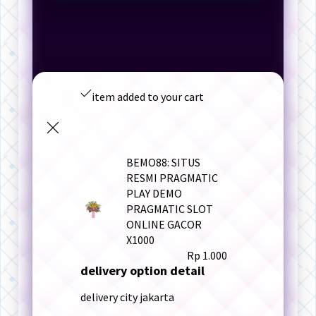
item added to your cart
BEMO88: SITUS
RESMI PRAGMATIC
PLAY DEMO
PRAGMATIC SLOT
ONLINE GACOR
X1000
Rp 1.000
delivery option detail
delivery city
jakarta