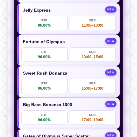
Jelly Express
NEW
RTP
SESI
96.00%
11:00–13:00
Fortune of Olympus
NEW
RTP
SESI
96.00%
13:00–15:00
Sweet Rush Bonanza
NEW
RTP
SESI
96.00%
15:00–17:00
Big Bass Bonanza 1000
NEW
RTP
SESI
96.00%
17:00–19:00
Gates of Olympus Super Scatter
NEW