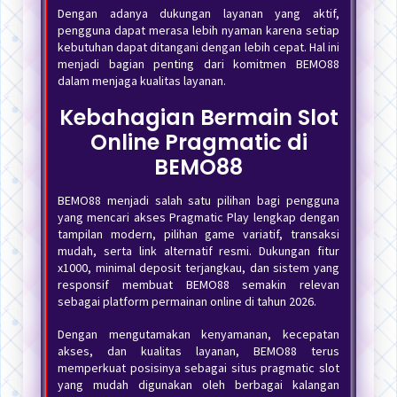
Dengan adanya dukungan layanan yang aktif,
pengguna dapat merasa lebih nyaman karena setiap
kebutuhan dapat ditangani dengan lebih cepat. Hal ini
menjadi bagian penting dari komitmen BEMO88
dalam menjaga kualitas layanan.
Kebahagian Bermain Slot
Online Pragmatic di
BEMO88
BEMO88 menjadi salah satu pilihan bagi pengguna
yang mencari akses Pragmatic Play lengkap dengan
tampilan modern, pilihan game variatif, transaksi
mudah, serta link alternatif resmi. Dukungan fitur
x1000, minimal deposit terjangkau, dan sistem yang
responsif membuat BEMO88 semakin relevan
sebagai platform permainan online di tahun 2026.
Dengan mengutamakan kenyamanan, kecepatan
akses, dan kualitas layanan, BEMO88 terus
memperkuat posisinya sebagai situs pragmatic slot
yang mudah digunakan oleh berbagai kalangan