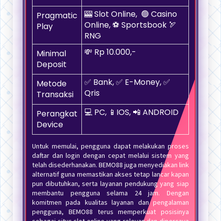
🎰 Slot Online, 🟢 Casino
Pragmatic
Online, ⚽ Sportsbook 🏹
Play
RNG
💸 Rp 10.000,-
Minimal
Deposit
✅ Bank, ✅ E-Money, ✅
Metode
Qris
Transaksi
💻 PC, 📱IOS, 📲 ANDROID
Perangkat
Device
Untuk memulai, pengguna dapat melakukan proses
daftar dan login dengan cepat melalui sistem yang
telah disederhanakan. BEMO88 juga menyediakan link
alternatif guna memastikan akses tetap lancar kapan
pun dibutuhkan, serta layanan pendukung yang siap
membantu pengguna selama 24 jam. Dengan
komitmen pada kualitas layanan dan pengalaman
pengguna, BEMO88 terus memperkuat posisinya
sebagai situs slot online yang relevan dan dipercaya