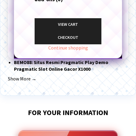
VIEW CART
CHECKOUT
Continue shopping
BEMO88: Situs Resmi Pragmatic Play Demo
Pragmatic Slot Online Gacor X1000
Show More →
FOR YOUR INFORMATION