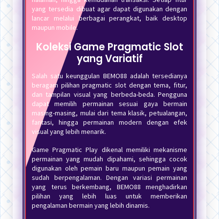
yang tersedia dibuat agar dapat digunakan dengan
lancar melalui berbagai perangkat, baik desktop
maupun mobile.
Koleksi Game Pragmatic Slot
yang Variatif
Salah satu keunggulan BEMO88 adalah tersedianya
beragam pilihan pragmatic slot dengan tema, fitur,
dan tampilan visual yang berbeda-beda. Pengguna
dapat memilih permainan sesuai gaya bermain
masing-masing, mulai dari tema klasik, petualangan,
fantasi, hingga permainan modern dengan efek
visual yang lebih menarik.
Game Pragmatic Play dikenal memiliki mekanisme
permainan yang mudah dipahami, sehingga cocok
digunakan oleh pemain baru maupun pemain yang
sudah berpengalaman. Dengan variasi permainan
yang terus berkembang, BEMO88 menghadirkan
pilihan yang lebih luas untuk memberikan
pengalaman bermain yang lebih dinamis.