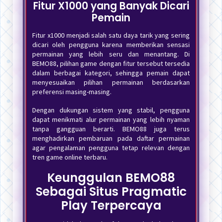
Fitur X1000 yang Banyak Dicari
Pemain
Fitur x1000 menjadi salah satu daya tarik yang sering
dicari oleh pengguna karena memberikan sensasi
permainan yang lebih seru dan menantang. Di
BEMO88, pilihan game dengan fitur tersebut tersedia
dalam berbagai kategori, sehingga pemain dapat
menyesuaikan pilihan permainan berdasarkan
preferensi masing-masing.
Dengan dukungan sistem yang stabil, pengguna
dapat menikmati alur permainan yang lebih nyaman
tanpa gangguan berarti. BEMO88 juga terus
menghadirkan pembaruan pada daftar permainan
agar pengalaman pengguna tetap relevan dengan
tren game online terbaru.
Keunggulan BEMO88
Sebagai Situs Pragmatic
Play Terpercaya