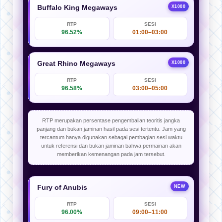
Buffalo King Megaways
X1000
RTP
SESI
96.52%
01:00–03:00
Great Rhino Megaways
X1000
RTP
SESI
96.58%
03:00–05:00
RTP merupakan persentase pengembalian teoritis jangka
panjang dan bukan jaminan hasil pada sesi tertentu. Jam yang
tercantum hanya digunakan sebagai pembagian sesi waktu
untuk referensi dan bukan jaminan bahwa permainan akan
memberikan kemenangan pada jam tersebut.
Fury of Anubis
NEW
RTP
SESI
96.00%
09:00–11:00