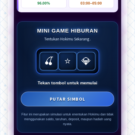
96.00%
03:00–05:00
MINI GAME HIBURAN
Tentukan Hokimu Sekarang .
🍒
⭐
💎
Tekan tombol untuk memulai
PUTAR SIMBOL
Fitur ini merupakan simulasi untuk enentukan Hokimu dan tidak
menggunakan saldo, taruhan, deposit, maupun hadiah uang
nyata.