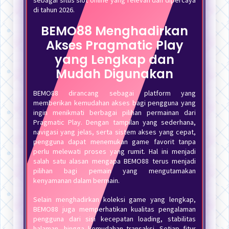
di tahun 2026.
BEMO88 Menghadirkan
Akses Pragmatic Play
yang Lengkap dan
Mudah Digunakan
BEMO88 dirancang sebagai platform yang
memberikan kemudahan akses bagi pengguna yang
ingin menikmati berbagai pilihan permainan dari
Pragmatic Play. Dengan tampilan yang sederhana,
navigasi yang jelas, serta sistem akses yang cepat,
pengguna dapat menemukan game favorit tanpa
perlu melewati proses yang rumit. Hal ini menjadi
salah satu alasan mengapa BEMO88 terus menjadi
pilihan bagi pemain yang mengutamakan
kenyamanan dalam bermain.
Selain menghadirkan koleksi game yang lengkap,
BEMO88 juga memperhatikan kualitas pengalaman
pengguna dari sisi kecepatan loading, stabilitas
halaman, hingga kemudahan transaksi. Setiap fitur