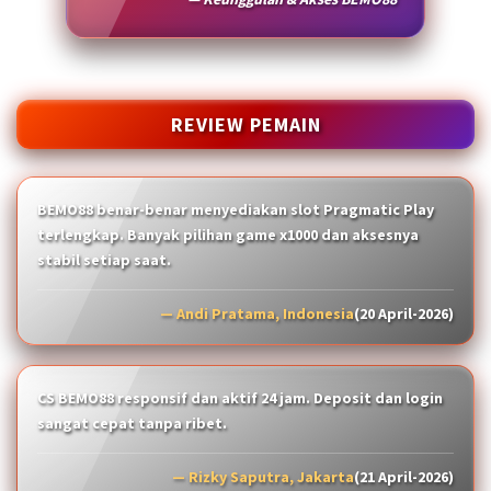
REVIEW PEMAIN
BEMO88 benar-benar menyediakan slot Pragmatic Play
terlengkap. Banyak pilihan game x1000 dan aksesnya
stabil setiap saat.
— Andi Pratama, Indonesia
(20 April-2026)
CS BEMO88 responsif dan aktif 24 jam. Deposit dan login
sangat cepat tanpa ribet.
— Rizky Saputra, Jakarta
(21 April-2026)