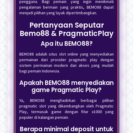
pengguna. Bagi pemain yang ingin menikmati
pengalaman bermain yang praktis, BEMO88 dapat
menjadi pilihan yang layak dipertimbangkan.
Pertanyaan Seputar
Bemo88 & PragmaticPlay
Apa itu BEMO88?
BEMO88 adalah situs slot online yang menyediakan
permainan dari provider pragmatic play dengan
sistem permainan modern dan akses yang mudah
bagi pemain Indonesia.
Apakah BEMO88 menyediakan
game Pragmatic Play?
Ya, BEMO88 menghadirkan berbagai pilihan
pragmatic slot yang dikembangkan oleh Pragmatic
Play, termasuk game dengan fitur x1000 yang
populer di kalangan pemain.
Berapa minimal deposit untuk