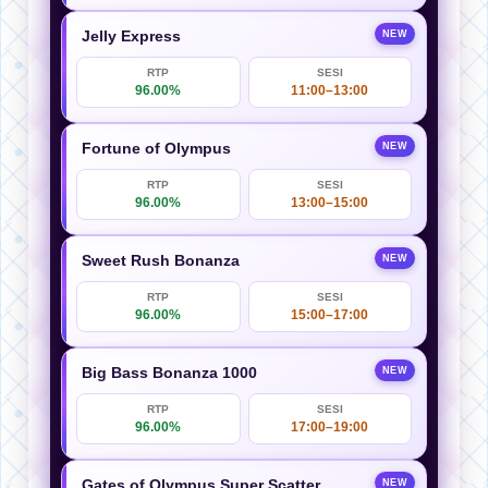
Jelly Express
NEW
RTP
SESI
96.00%
11:00–13:00
Fortune of Olympus
NEW
RTP
SESI
96.00%
13:00–15:00
Sweet Rush Bonanza
NEW
RTP
SESI
96.00%
15:00–17:00
Big Bass Bonanza 1000
NEW
RTP
SESI
96.00%
17:00–19:00
Gates of Olympus Super Scatter
NEW