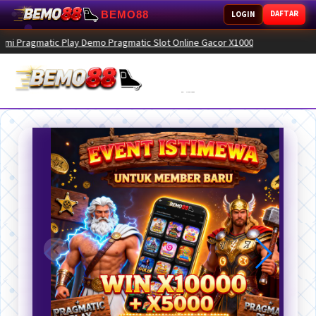
BEMO88
DAFTAR
LOGIN
mo Pragmatic Slot Online Gacor X1000