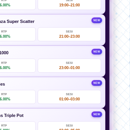
RTP
SESI
6.00%
19:00–21:00
za Super Scatter
NEW
RTP
SESI
6.00%
21:00–23:00
1000
NEW
RTP
SESI
6.00%
23:00–01:00
des
NEW
RTP
SESI
6.00%
01:00–03:00
 Triple Pot
NEW
RTP
SESI