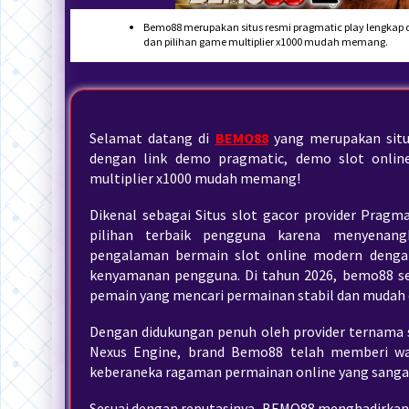
Bemo88 merupakan situs resmi pragmatic play lengkap d
dan pilihan game multiplier x1000 mudah memang.
Selamat datang di
BEMO88
yang merupakan situs
dengan link demo pragmatic, demo slot onlin
multiplier x1000 mudah memang!
Dikenal sebagai Situs slot gacor provider Pra
pilihan terbaik pengguna karena menyenang
pengalaman bermain slot online modern dengan
kenyamanan pengguna. Di tahun 2026, bemo88 se
pemain yang mencari permainan stabil dan mudah 
Dengan didukungan penuh oleh provider ternama 
Nexus Engine, brand Bemo88 telah memberi war
keberaneka ragaman permainan online yang sangat 
Sesuai dengan reputasinya, BEMO88 menghadirkan