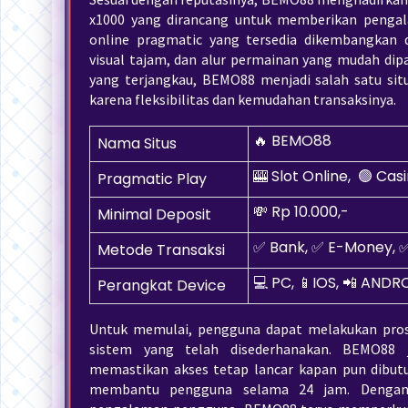
x1000 yang dirancang untuk memberikan pengala
online pragmatic yang tersedia dikembangkan
visual tajam, dan alur permainan yang mudah dip
yang terjangkau, BEMO88 menjadi salah satu situ
karena fleksibilitas dan kemudahan transaksinya.
🔥 BEMO88
Nama Situs
🎰 Slot Online, 🟢 Ca
Pragmatic Play
💸 Rp 10.000,-
Minimal Deposit
✅ Bank, ✅ E-Money, ✅
Metode Transaksi
💻 PC, 📱IOS, 📲 ANDR
Perangkat Device
Untuk memulai, pengguna dapat melakukan prose
sistem yang telah disederhanakan. BEMO88 j
memastikan akses tetap lancar kapan pun dibut
membantu pengguna selama 24 jam. Dengan 