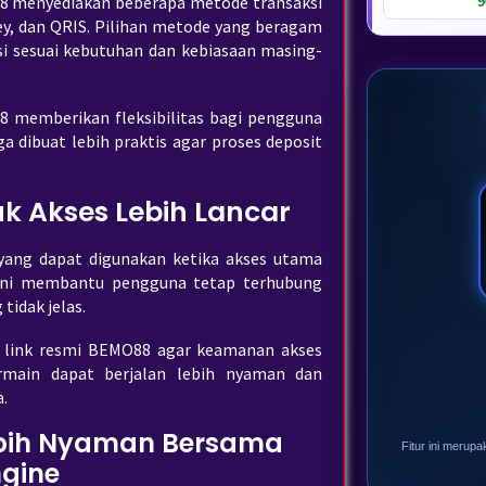
 menyediakan beberapa metode transaksi
9
y, dan QRIS. Pilihan metode yang beragam
 sesuai kebutuhan dan kebiasaan masing-
8 memberikan fleksibilitas bagi pengguna
 dibuat lebih praktis agar proses deposit
uk Akses Lebih Lancar
 yang dapat digunakan ketika akses utama
f ini membantu pengguna tetap terhubung
tidak jelas.
 link resmi BEMO88 agar keamanan akses
rmain dapat berjalan lebih nyaman dan
a.
bih Nyaman Bersama
Fitur ini merup
ngine