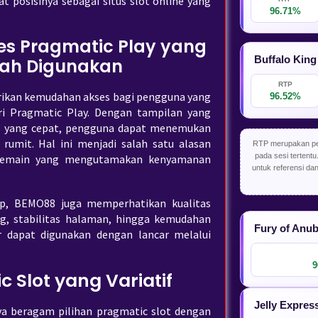
posisinya sebagai situs slot online yang
96.71%
s Pragmatic Play yang
Buffalo Kin
ah Digunakan
RTP
ikan kemudahan akses bagi pengguna yang
96.52%
ri Pragmatic Play. Dengan tampilan yang
ses yang cepat, pengguna dapat menemukan
rumit. Hal ini menjadi salah satu alasan
RTP merupakan per
pada sesi tertent
 pemain yang mengutamakan kenyamanan
untuk referensi d
ap, BEMO88 juga memperhatikan kualitas
ng, stabilitas halaman, hingga kemudahan
Fury of Anub
ar dapat digunakan dengan lancar melalui
9
 Slot yang Variatif
Jelly Expres
ya beragam pilihan pragmatic slot dengan